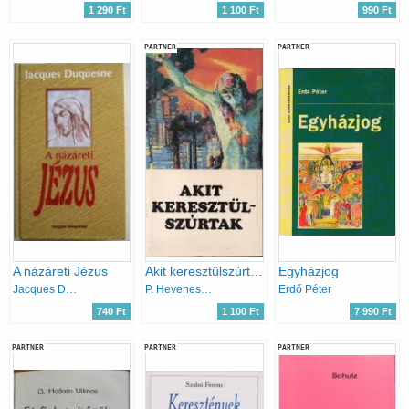
1 290 Ft
1 100 Ft
990 Ft
PARTNER
PARTNER
A názáreti Jézus
Akit keresztülszúrtak
Egyházjog
Jacques Duquesne
P. Hevenesi János
Erdő Péter
740 Ft
1 100 Ft
7 990 Ft
PARTNER
PARTNER
PARTNER