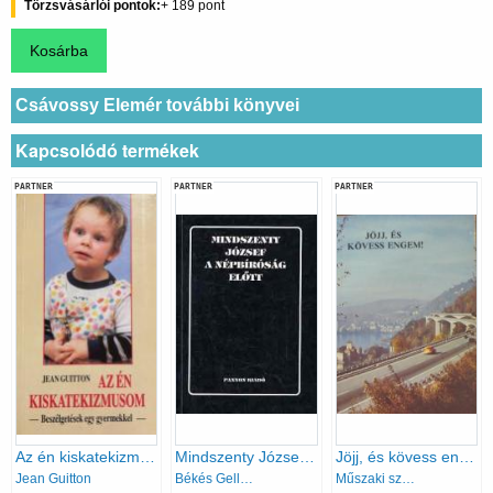
Törzsvásárlói pontok
189
Csávossy Elemér további könyvei
Kapcsolódó termékek
PARTNER
PARTNER
PARTNER
Az én kiskatekizmusom
Mindszenty József a népbíróság előtt
Jöjj, és kövess engem!
Jean Guitton
Békés Gellért-Dr. Varga László
Műszaki szerk.: Tiszai Tibor-Karay Tivadar