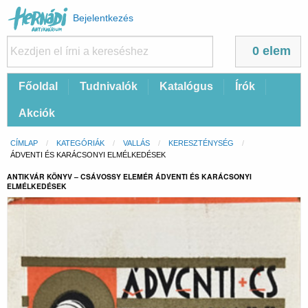
Felhasználói
Bejelentkezés
fiók
menüje
0 elem
Fő
Főoldal
Tudnivalók
Katalógus
Írók
navigáció
Akciók
Morzsa
CÍMLAP
KATEGÓRIÁK
VALLÁS
KERESZTÉNYSÉG
CURRENT:
ÁDVENTI ÉS KARÁCSONYI ELMÉLKEDÉSEK
ANTIKVÁR KÖNYV – CSÁVOSSY ELEMÉR ÁDVENTI ÉS KARÁCSONYI
ELMÉLKEDÉSEK