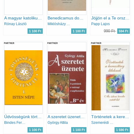
A magyar katolikus egyház története 1939-ben I-III.
Benedicamus domino Áldjuk az Urat!
Jöjjön el a Te országod
Rónay László
Miklósházy Attila
Papp Lajos
990 Ft
1 100 Ft
1 100 Ft
594 Ft
PARTNER
PARTNER
PARTNER
Üdvösségünk története I. (Isten népe)
A szeretet üzenete "B" év
Történetek a keresztény léleknek
Bindes Ferenc
György Attila
Szemerédi Fanni (szerk.)
1 100 Ft
1 100 Ft
1 590 Ft