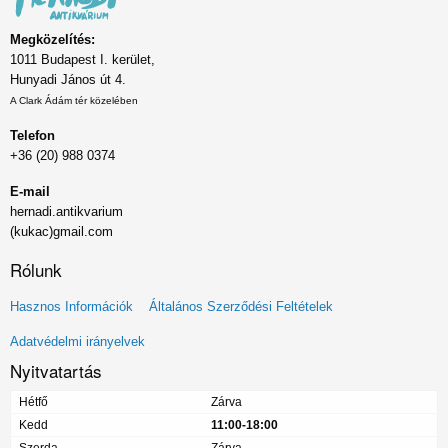
Megközelítés:
1011 Budapest I. kerület,
Hunyadi János út 4.
A Clark Ádám tér közelében
Telefon
+36 (20) 988 0374
E-mail
hernadi.antikvarium
(kukac)gmail.com
Rólunk
Lábléc
Hasznos Információk
Általános Szerződési Feltételek
menü
Adatvédelmi irányelvek
Nyitvatartás
Hétfő
Zárva
Kedd
11:00-18:00