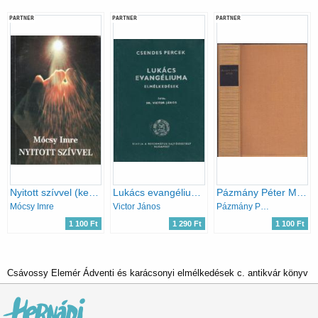
PARTNER
PARTNER
PARTNER
Nyitott szívvel (keresztény világnézet - keresztény lelki élet)
Lukács evangéliuma (Csendes percek)
Pázmány Péter Művei (magyar remekírók)
Mócsy Imre
Victor János
Pázmány Péter
1 100 Ft
1 290 Ft
1 100 Ft
Csávossy Elemér Ádventi és karácsonyi elmélkedések c. antikvár könyv