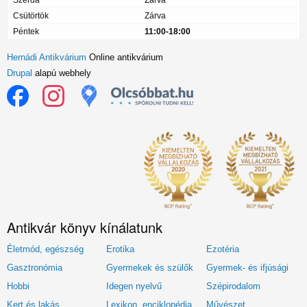
Szerda
Zárva
Csütörtök
Zárva
Péntek
11:00-18:00
Hernádi Antikvárium
Online antikvárium
Drupal
alapú webhely
Antikvár könyv kínálatunk
Életmód, egészség
Erotika
Ezotéria
Gasztronómia
Gyermekek és szülők
Gyermek- és ifjúsági
Hobbi
Idegen nyelvű
Szépirodalom
Kert és lakás
Lexikon, enciklopédia
Művészet