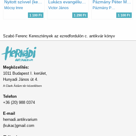
Nyitott szívvel (keresztény világnézet - keresztény lelki élet)
Lukács evangéliuma (Csendes percek)
Pázmány Péter Művei (magyar remekírók)
Mócsy Imre
Victor János
Pázmány Péter
1 100 Ft
1 290 Ft
1 100 Ft
Szabó Ferenc Keresztények az ezredfordulón c. antikvár könyv
Megközelítés:
1011 Budapest I. kerület,
Hunyadi János út 4.
A Clark Ádám tér közelében
Telefon
+36 (20) 988 0374
E-mail
hernadi.antikvarium
(kukac)gmail.com