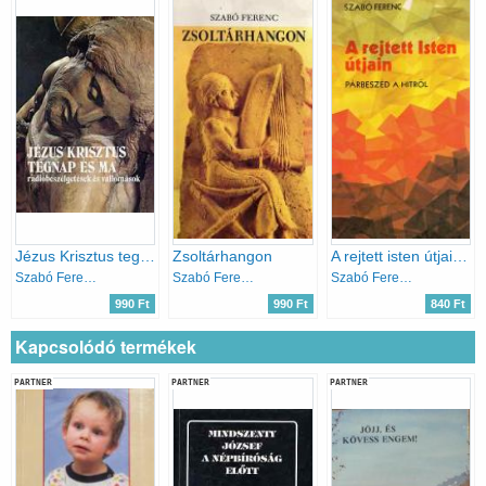
Jézus Krisztus tegnap és ma - rádióbeszélgetések és vallomások
Zsoltárhangon
A rejtett isten útjain - Párbeszéd a hitről
Szabó Ferenc
Szabó Ferenc
Szabó Ferenc
990 Ft
990 Ft
840 Ft
Kapcsolódó termékek
PARTNER
PARTNER
PARTNER