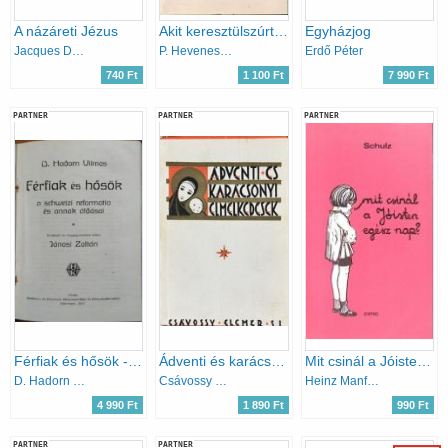
A názáreti Jézus
Akit keresztülszúrtak
Egyházjog
Jacques Duquesne
P. Hevenesi János
Erdő Péter
740 Ft
1 100 Ft
7 990 Ft
PARTNER
PARTNER
PARTNER
Férfiak és hősök - a schweizi reformatio és annak áldásai
Ádventi és karácsonyi elmélkedések
Mit csinál a Jóisten egész nap?
D. Hadorn Vilmos
Csávossy Elemér
Heinz Manfred Schulz
4 990 Ft
1 890 Ft
990 Ft
PARTNER
PARTNER