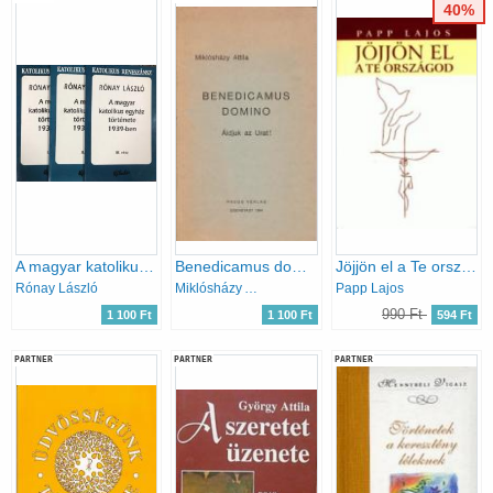
40%
A magyar katolikus egyház története 1939-ben I-III.
Benedicamus domino Áldjuk az Urat!
Jöjjön el a Te országod
Rónay László
Miklósházy Attila
Papp Lajos
990 Ft
1 100 Ft
1 100 Ft
594 Ft
PARTNER
PARTNER
PARTNER