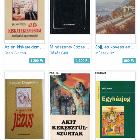
Az én kiskatekizmusom
Mindszenty József a népbíróság előtt
Jöjj, és kövess engem!
Jean Guitton
Békés Gellért-Dr. Varga László
Műszaki szerk.: Tiszai Tibor-Karay Tivadar
1 290 Ft
1 100 Ft
990 Ft
PARTNER
PARTNER