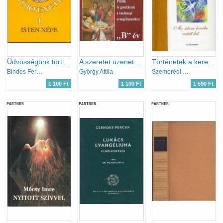
Üdvösségünk története I. (Isten népe)
A szeretet üzenete "B" év
Történetek a keresztény léleknek
Bindes Ferenc
György Attila
Szemerédi Fanni (szerk.)
1 100 Ft
1 100 Ft
1 590 Ft
PARTNER
PARTNER
PARTNER