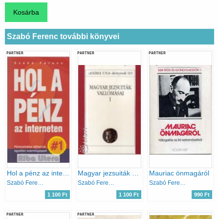
Szabó Ferenc további könyvei
PARTNER
PARTNER
PARTNER
Hol a pénz az interneten
Magyar jezsuiták vallomásai I.
Mauriac önmagáról
Szabó Ferenc
Szabó Ferenc
Szabó Ferenc
1 100 Ft
1 100 Ft
990 Ft
PARTNER
PARTNER