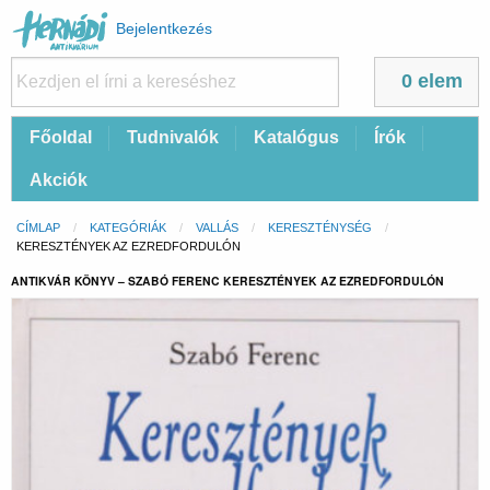
Felhasználói
Bejelentkezés
fiók
menüje
0 elem
Fő
Főoldal
Tudnivalók
Katalógus
Írók
navigáció
Akciók
Morzsa
CÍMLAP
KATEGÓRIÁK
VALLÁS
KERESZTÉNYSÉG
CURRENT:
KERESZTÉNYEK AZ EZREDFORDULÓN
ANTIKVÁR KÖNYV – SZABÓ FERENC KERESZTÉNYEK AZ EZREDFORDULÓN