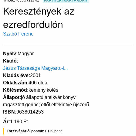
MID817638U722742
PARTNERI RAKTÁRBAN
Keresztények az
ezredfordulón
Szabó Ferenc
Nyelv
Magyar
Kiadó
Jézus Társasága Magyaro.-i...
Kiadás éve
2001
Oldalszám
406 oldal
Kötésmód
kemény kötés
Állapot
jó állapotú antikvár könyv
ragasztott gerinc; ettől eltekintve újszerű
ISBN
9638014253
Ár
1 190 Ft
Törzsvásárlói pontok
119