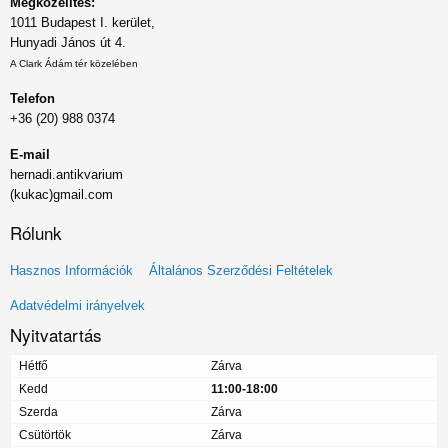
Megközelítés:
1011 Budapest I. kerület,
Hunyadi János út 4.
A Clark Ádám tér közelében
Telefon
+36 (20) 988 0374
E-mail
hernadi.antikvarium
(kukac)gmail.com
Rólunk
Lábléc
Hasznos Információk
Általános Szerződési Feltételek
menü
Adatvédelmi irányelvek
Nyitvatartás
Hétfő
Zárva
Kedd
11:00-18:00
Szerda
Zárva
Csütörtök
Zárva