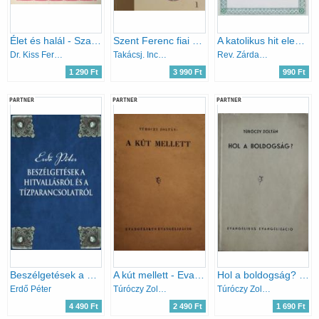
Élet és halál - Szabad egyetemi előadások budapesten
Szent Ferenc fiai a veszprémi egyházmegyében a 17-18. században I.
A katolikus hit elemei
Dr. Kiss Ferenc
Takácsj. Ince, Pfeiffer János
Rev. Zárday Tamás Sch. P. (ford.)
1 290 Ft
3 990 Ft
990 Ft
PARTNER
PARTNER
PARTNER
Beszélgetések a hitvallásról és a tízparancsolatról
A kút mellett - Evangélizáló előadássorozat a samáriai asszony története (János 4:3-43.) alapján
Hol a boldogság? - Evangelizáló előadások a 32 zsoltár alapján
Erdő Péter
Túróczy Zoltán
Túróczy Zoltán
4 490 Ft
2 490 Ft
1 690 Ft