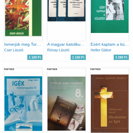
Ismerjük meg Torma Kálmánt
A magyar katolikus egyház története 1939-ben I-III.
Ezért kaptam a küldetést
Cser László
Rónay László
Hefler Gábor
1 100 Ft
1 100 Ft
3 290 Ft
PARTNER
PARTNER
PARTNER