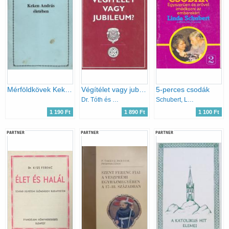
Mérföldkövek Keken András életében
Végítélet vagy jubileum?
5-perces csodák
Dr. Tóth és Dr. Tenke
Schubert, Linda
1 190 Ft
1 890 Ft
1 100 Ft
PARTNER
PARTNER
PARTNER