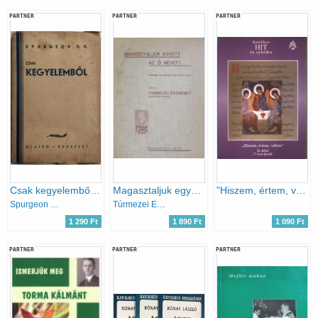
PARTNER
PARTNER
PARTNER
Csak kegyelemből (Komoly szó mindazokhoz, akik az üdvösséget keresik a mi Urunk Jézus Krisztus által)
Magasztaljuk együtt az Ő nevét!
"Hiszem, értem, vallom" - Katolikus hit és erkölcs 12. kötet
Spurgeon H.K.
Túrmezei Erzsébet
1 290 Ft
1 890 Ft
1 090 Ft
PARTNER
PARTNER
PARTNER