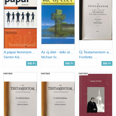
A pápai feminizmusról a "vatikáni levél" kapcsán
Az új élet - lelki útmutató napjainkban
Új Testamentom azaz a Mi Urunk Jézus Krisztusnak Új Szövetsége
Sándor Klára szerk.
Michael Schneider
Fordította: Károli Gáspár
990 Ft
990 Ft
990 Ft
PARTNER
PARTNER
PARTNER