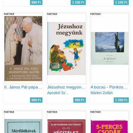
990 Ft
1 100 Ft
1 100 Ft
PARTNER
PARTNER
PARTNER
II. János Pál pápa: Redemptoris Mater - A boldogságos Szűz Mária a zarándokló egyház életében
Jézushoz megyünk (kis katekizmus elsőáldozási előkészítővel)
A búcsú - Pünkösd Csíksomlyón
Apostoli Szentszék Könyvkiadó
Márton Zoltán
990 Ft
990 Ft
1 290 Ft
PARTNER
PARTNER
PARTNER