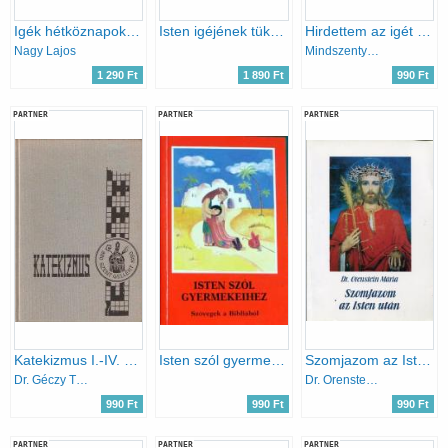
Igék hétköznapokra IV. - Kórházi csendes percek
Isten igéjének tükrében 8. osztály - Református hit- és erkölcstan munkafüzet
Hirdettem az igét (Válogatott szentbeszédek és körlevelek 1944-1975)
Nagy Lajos
Mindszenty József
1 290 Ft
1 890 Ft
990 Ft
PARTNER
PARTNER
PARTNER
Katekizmus I.-IV. csoport számára
Isten szól gyermekeihez (Szövegek a Bibliából)
Szomjazom az Isten után
Dr. Géczy Tibor szerk.
Dr. Orenstein Mária
990 Ft
990 Ft
990 Ft
PARTNER
PARTNER
PARTNER