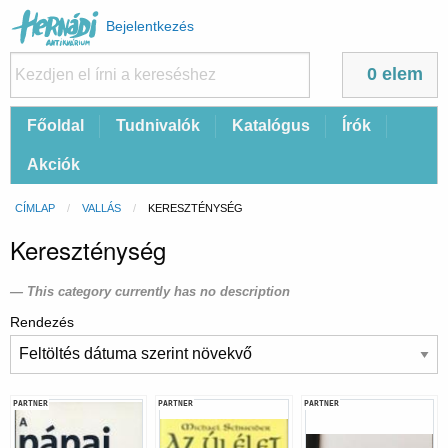
Felhasználói
Bejelentkezés
fiók
menüje
0 elem
Fő
Főoldal
Tudnivalók
Katalógus
Írók
navigáció
Akciók
Morzsa
CÍMLAP
VALLÁS
CURRENT:
KERESZTÉNYSÉG
Kereszténység
This category currently has no description
Rendezés
PARTNER
PARTNER
PARTNER