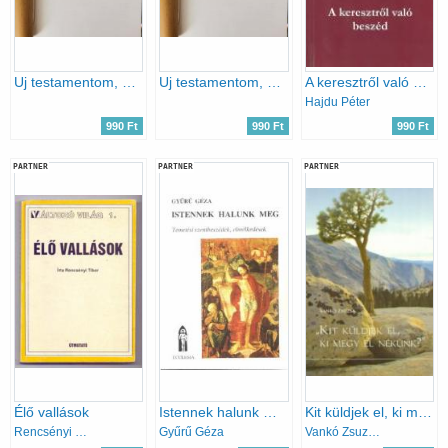
Uj testamentom, azaz: A mi Urunk Jézus Krisztusnak Új Szövetsége
Uj testamentom, azaz: A mi Urunk Jézus Krisztusnak Új Szövetsége
A keresztről való beszéd
Hajdu Péter
990 Ft
990 Ft
990 Ft
PARTNER
PARTNER
PARTNER
Élő vallások
Istennek halunk meg (Temetési szentbeszédek, elmélkedések)
Kit küldjek el, ki megy el nékünk? Bátorítás és felkészítés a személyes bizonyságtevés szolgálatára
Rencsényi Tibor
Gyűrű Géza
Vankó Zsuzsa