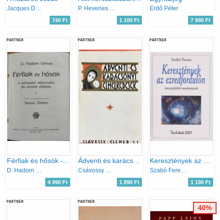
Jacques Duquesne
P. Hevenesi János
Erdő Péter
740 Ft
1 100 Ft
7 990 Ft
PARTNER
PARTNER
PARTNER
Férfiak és hősök - a schweizi reformatio és annak áldásai
Ádventi és karácsonyi elmélkedések
Keresztények az ezredfordulón
D. Hadorn Vilmos
Csávossy Elemér
Szabó Ferenc
4 990 Ft
1 890 Ft
1 190 Ft
PARTNER
PARTNER
40%