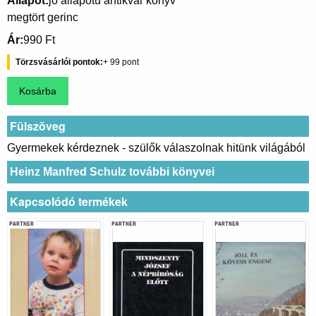
Állapot
jó állapotú antikvár könyv
megtört gerinc
Ár
990 Ft
Törzsvásárlói pontok
99
Fülszöveg
Gyermekek kérdeznek - szülők válaszolnak hitünk világából
Heinz Manfred Schulz további könyvei
Kapcsolódó termékek
PARTNER
PARTNER
PARTNER