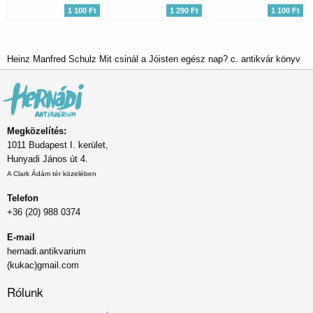
1 100 Ft
1 290 Ft
1 100 Ft
Heinz Manfred Schulz Mit csinál a Jóisten egész nap? c. antikvár könyv
Megközelítés:
1011 Budapest I. kerület,
Hunyadi János út 4.
A Clark Ádám tér közelében
Telefon
+36 (20) 988 0374
E-mail
hernadi.antikvarium
(kukac)gmail.com
Rólunk