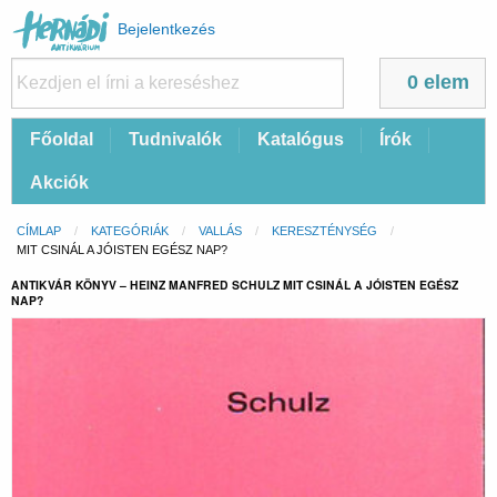
Felhasználói
Bejelentkezés
fiók
menüje
0 elem
Fő
Főoldal
Tudnivalók
Katalógus
Írók
navigáció
Akciók
Morzsa
CÍMLAP
KATEGÓRIÁK
VALLÁS
KERESZTÉNYSÉG
CURRENT:
MIT CSINÁL A JÓISTEN EGÉSZ NAP?
ANTIKVÁR KÖNYV – HEINZ MANFRED SCHULZ MIT CSINÁL A JÓISTEN EGÉSZ
NAP?