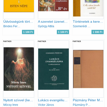
Üdvösségünk története I. (Isten népe)
A szeretet üzenete "B" év
Történetek a keresztény léleknek
Bindes Ferenc
György Attila
Szemerédi Fanni (szerk.)
1 100 Ft
1 100 Ft
1 590 Ft
PARTNER
PARTNER
PARTNER
Nyitott szívvel (keresztény világnézet - keresztény lelki élet)
Lukács evangéliuma (Csendes percek)
Pázmány Péter Művei (magyar remekírók)
Mócsy Imre
Victor János
Pázmány Péter