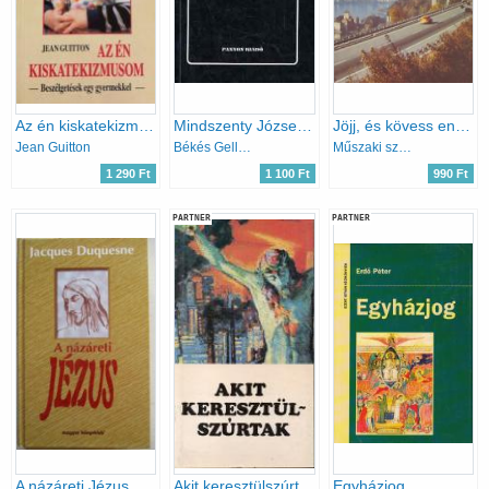
Az én kiskatekizmusom
Mindszenty József a népbíróság előtt
Jöjj, és kövess engem!
Jean Guitton
Békés Gellért-Dr. Varga László
Műszaki szerk.: Tiszai Tibor-Karay Tivadar
1 290 Ft
1 100 Ft
990 Ft
PARTNER
PARTNER
A názáreti Jézus
Akit keresztülszúrtak
Egyházjog