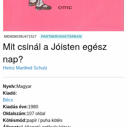
MID808039U471527
PARTNERI RAKTÁRBAN
Mit csinál a Jóisten egész
nap?
Heinz Manfred Schulz
Nyelv
Magyar
Kiadó
Bécs
Kiadás éve
1980
Oldalszám
107 oldal
Kötésmód
papír / puha kötés