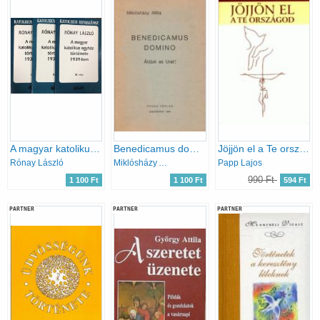
A magyar katolikus egyház története 1939-ben I-III.
Benedicamus domino Áldjuk az Urat!
Jöjjön el a Te országod
Rónay László
Miklósházy Attila
Papp Lajos
990 Ft
1 100 Ft
1 100 Ft
594 Ft
PARTNER
PARTNER
PARTNER