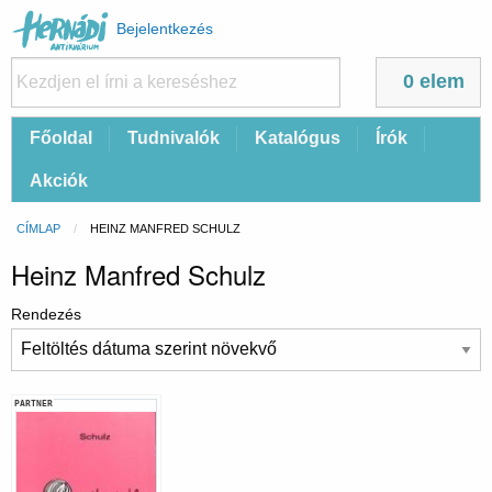
Felhasználói
Bejelentkezés
fiók
menüje
0 elem
Fő
Főoldal
Tudnivalók
Katalógus
Írók
navigáció
Akciók
Morzsa
CÍMLAP
CURRENT:
HEINZ MANFRED SCHULZ
Heinz Manfred Schulz
Rendezés
PARTNER