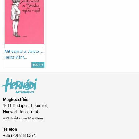
Mit csinál a Jóisten egész nap?
Heinz Manfred Schulz
990 Ft
Megközelítés:
1011 Budapest I. kerület,
Hunyadi János út 4.
A Clark Ádám tér közelében
Telefon
+36 (20) 988 0374