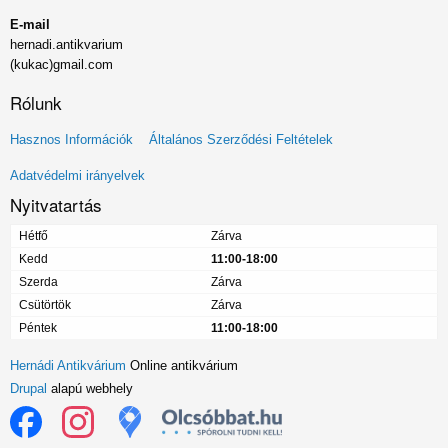
E-mail
hernadi.antikvarium
(kukac)gmail.com
Rólunk
Lábléc
Hasznos Információk
Általános Szerződési Feltételek
menü
Adatvédelmi irányelvek
Nyitvatartás
Hétfő
Zárva
Kedd
11:00-18:00
Szerda
Zárva
Csütörtök
Zárva
Péntek
11:00-18:00
Hernádi Antikvárium
Online antikvárium
Drupal
alapú webhely