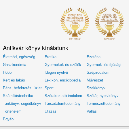
Antikvár könyv kínálatunk
Életmód, egészség
Erotika
Ezotéria
Gasztronómia
Gyermekek és szülők
Gyermek- és ifjúsági
Hobbi
Idegen nyelvű
Szépirodalom
Kert és lakás
Lexikon, enciklopédia
Művészet
Pénz, befektetés, üzlet
Sport
Szakkönyv
Számítástechnika
Szórakoztató irodalom
Szótár, nyelvkönyv
Tankönyv, segédkönyv
Társadalomtudomány
Természettudomány
Történelem
Utazás
Vallás
Egyéb