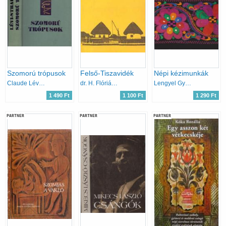
Szomorú trópusok
Felső-Tiszavidék
Népi kézimunkák
Claude Lévi-Strauss
dr. H. Flórián Mária
Lengyel Györgyi
1 490 Ft
1 100 Ft
1 290 Ft
PARTNER
PARTNER
PARTNER