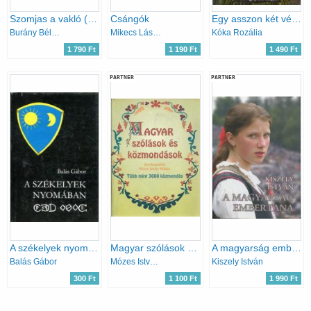
Szomjas a vakló (66 vajdasági magyar erotikus népmese)
Csángók
Egy asszon két vétkecskéje
Burány Béla (szerk.)
Mikecs László
Kóka Rozália
1 790 Ft
1 190 Ft
1 490 Ft
PARTNER
PARTNER
A székelyek nyomában
Magyar szólások és közmondások
A magyarság embertana
Balás Gábor
Mózes István Miklós (szerk.)
Kiszely István
300 Ft
1 100 Ft
1 990 Ft