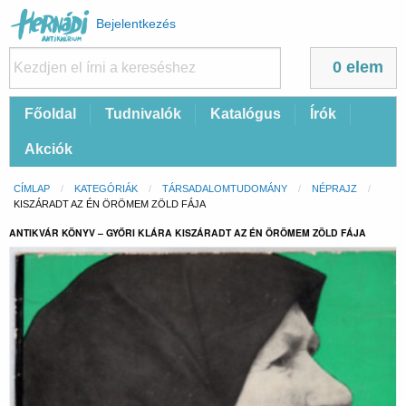
Felhasználói
Bejelentkezés
fiók
menüje
0 elem
Fő
Főoldal
Tudnivalók
Katalógus
Írók
navigáció
Akciók
Morzsa
CÍMLAP
KATEGÓRIÁK
TÁRSADALOMTUDOMÁNY
NÉPRAJZ
CURRENT:
KISZÁRADT AZ ÉN ÖRÖMEM ZÖLD FÁJA
ANTIKVÁR KÖNYV – GYŐRI KLÁRA KISZÁRADT AZ ÉN ÖRÖMEM ZÖLD FÁJA