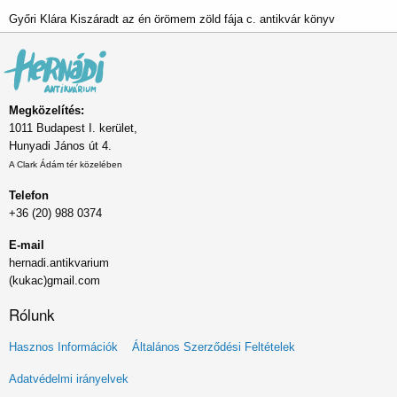
Győri Klára Kiszáradt az én örömem zöld fája c. antikvár könyv
Megközelítés:
1011 Budapest I. kerület,
Hunyadi János út 4.
A Clark Ádám tér közelében
Telefon
+36 (20) 988 0374
E-mail
hernadi.antikvarium
(kukac)gmail.com
Rólunk
Lábléc
Hasznos Információk
Általános Szerződési Feltételek
menü
Adatvédelmi irányelvek