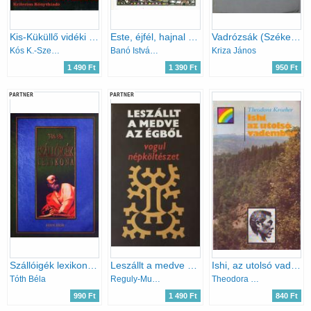
Kis-Küküllő vidéki magyar népművészet
Este, éjfél, hajnal (Baranyai népmesék)
Vadrózsák (Székely népköltési gyűjtemény)
Kós K.-Szentimrei J.-Nagy J.
Banó István (szerk.)
Kriza János
1 490 Ft
1 390 Ft
950 Ft
PARTNER
PARTNER
Szállóigék lexikona (reprint kiadás)
Leszállt a medve az égből (vogul népköltészet)
Ishi, az utolsó vadember
Tóth Béla
Reguly-Munkácsi-Kálmán
Theodora Kroeber
990 Ft
1 490 Ft
840 Ft