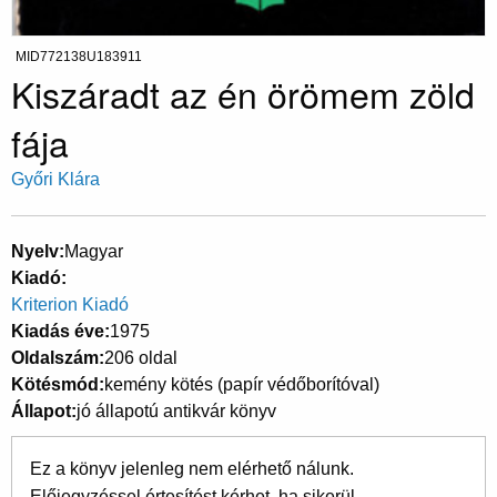
MID772138U183911
Kiszáradt az én örömem zöld
fája
Győri Klára
Nyelv
Magyar
Kiadó
Kriterion Kiadó
Kiadás éve
1975
Oldalszám
206 oldal
Kötésmód
kemény kötés (papír védőborítóval)
Állapot
jó állapotú antikvár könyv
Ez a könyv jelenleg nem elérhető nálunk.
Előjegyzéssel értesítést kérhet, ha sikerül