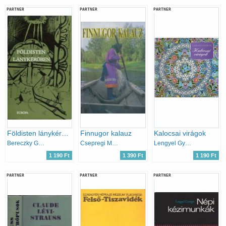
PARTNER
PARTNER
PARTNER
Földisten lánykérőben - Finnugor mitológiai és történeti énekek
Finnugor kalauz
Kalocsai virágok
Bereczky Gábor (szerk)
Csepregi Márta
Lengyel Györgyi
1 190 Ft
1 390 Ft
1 190 Ft
PARTNER
PARTNER
PARTNER