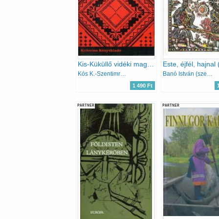
Kis-Küküllő vidéki magyar népművészet
Kós K.-Szentimrei J.-Nagy J.
Banó István (szerk.)
1 490 Ft
PARTNER
PARTNER