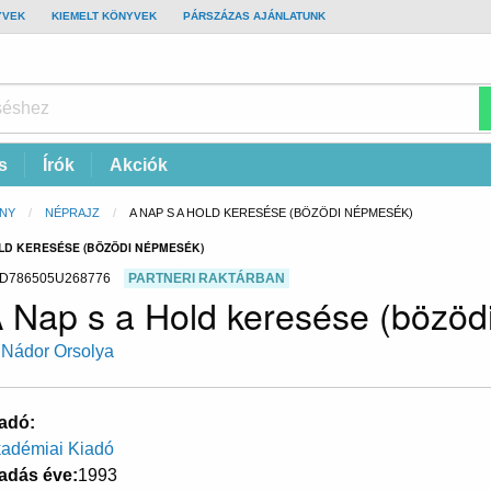
YVEK
KIEMELT KÖNYVEK
PÁRSZÁZAS AJÁNLATUNK
s
Írók
Akciók
NY
NÉPRAJZ
CURRENT:
A NAP S A HOLD KERESÉSE (BÖZÖDI NÉPMESÉK)
OLD KERESÉSE (BÖZÖDI NÉPMESÉK)
D786505U268776
PARTNERI RAKTÁRBAN
 Nap s a Hold keresése (bözö
 Nádor Orsolya
adó
adémiai Kiadó
adás éve
1993