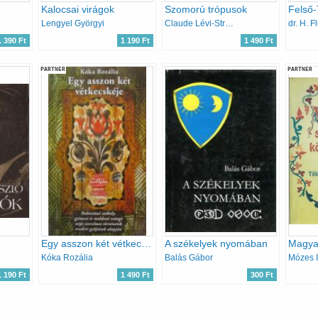
Kalocsai virágok
Szomorú trópusok
Felső-
Lengyel Györgyi
Claude Lévi-Strauss
dr. H. F
1 390 Ft
1 190 Ft
1 490 Ft
PARTNER
PARTNER
Egy asszon két vétkecskéje
A székelyek nyomában
Kóka Rozália
Balás Gábor
1 190 Ft
1 490 Ft
300 Ft