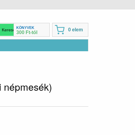
KÖNYVEK
0 elem
300 Ft-tól
di népmesék)