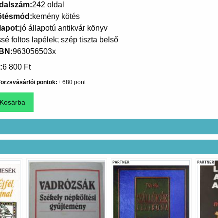
dalszám
242 oldal
ötésmód
kemény kötés
lapot
jó állapotú antikvár könyv
ssé foltos lapélek; szép tiszta belső
SBN
963056503x
6 800 Ft
örzsvásárlói pontok
680
PARTNER
PARTNER