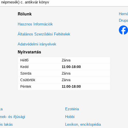
i népmesék) c. antikvár könyv
Rólunk
Herná
Drupa
Lábléc
Hasznos Információk
menü
Általános Szerződési Feltételek
Adatvédelmi irányelvek
Nyitvatartás
Hétfő
Zárva
Kedd
11:00-18:00
Szerda
Zárva
Csütörtök
Zárva
Péntek
11:00-18:00
ka
Ezotéria
ek- és ifjúsági
Hobbi
és lakás
Lexikon, enciklopédia