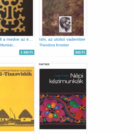
Leszállt a medve az égből (vogul népköltészet)
Ishi, az utolsó vadember
Reguly-Munkácsi-Kálmán
Theodora Kroeber
1 490 Ft
840 Ft
PARTNER