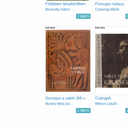
Földisten lánykérőben - Finnugor mitológiai és történeti énekek
Finnugor kalauz
Bereczky Gábor (szerk)
Csepregi Márta
1 190 Ft
PARTNER
PARTNER
Szomjas a vakló (66 vajdasági magyar erotikus népmese)
Csángók
Burány Béla (szerk.)
Mikecs László
1 790 Ft