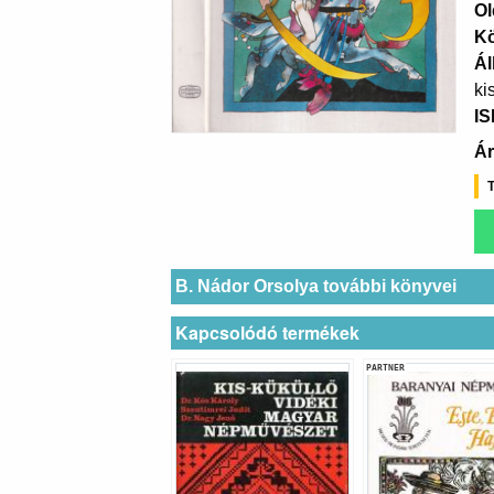
Ol
K
Ál
ki
I
Ár
T
B. Nádor Orsolya további könyvei
Kapcsolódó termékek
PARTNER