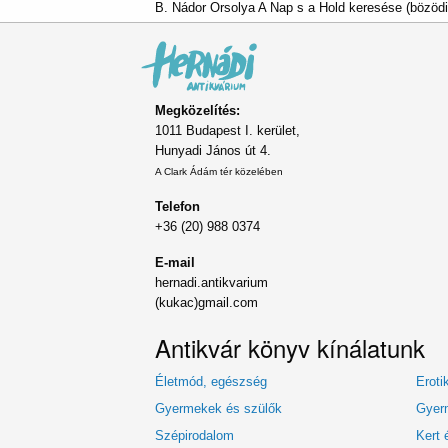
B. Nádor Orsolya A Nap s a Hold keresése (bözöd
Megközelítés:
1011 Budapest I. kerület,
Hunyadi János út 4.
A Clark Ádám tér közelében
Telefon
+36 (20) 988 0374
E-mail
hernadi.antikvarium
(kukac)gmail.com
Antikvár könyv kínálatunk
Életmód, egészség
Eroti
Gyermekek és szülők
Gyerm
Szépirodalom
Kert 