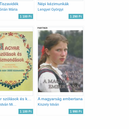
Tiszavidék
Népi kézimunkák
lórián Mária
Lengyel Györgyi
1 100 Ft
1 290 Ft
PARTNER
Magyar szólások és közmondások
A magyarság embertana
Mózes István Miklós (szerk.)
Kiszely István
1 100 Ft
1 990 Ft