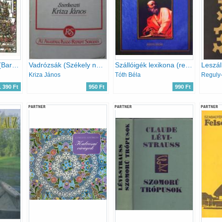
Este, éjfél, hajnal (Baranyai népmesék)
Vadrózsák (Székely népköltési gyűjtemény)
Szállóigék lexikona (reprint kiadás)
Kriza János
Tóth Béla
1 390 Ft
950 Ft
990 Ft
PARTNER
PARTNER
PARTNER