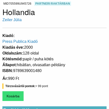
MID705599U945726
PARTNERI RAKTÁRBAN
Hollandia
Zeiler Júlia
Kiadó
Press Publica Kiadó
Kiadás éve
2000
Oldalszám
128 oldal
Kötésmód
papír / puha kötés
Állapot
hibátlan, olvasatlan példány
ISBN
9789639001480
Ár
990 Ft
Törzsvásárlói pontok
99