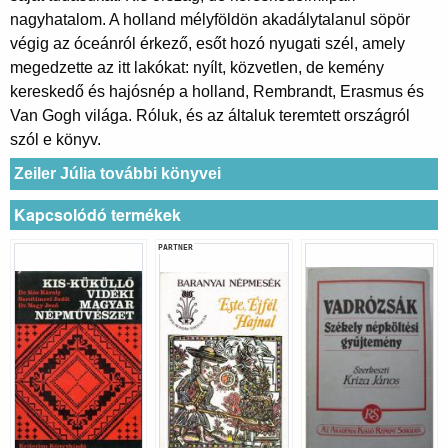
nagyhatalom. A holland mélyföldön akadálytalanul söpör
végig az óceánról érkező, esőt hozó nyugati szél, amely
megedzette az itt lakókat: nyílt, közvetlen, de kemény
kereskedő és hajósnép a holland, Rembrandt, Erasmus és
Van Gogh világa. Róluk, és az általuk teremtett országról
szól e könyv.
Zeiler Júlia további könyvei
Kapcsolódó termékek
PARTNER