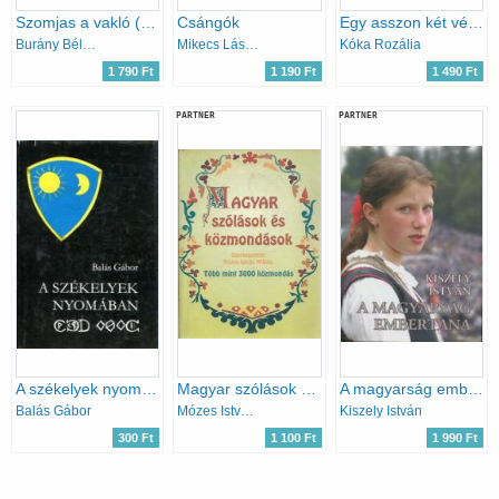
Szomjas a vakló (66 vajdasági magyar erotikus népmese)
Csángók
Egy asszon két vétkecskéje
Burány Béla (szerk.)
Mikecs László
Kóka Rozália
1 790 Ft
1 190 Ft
1 490 Ft
PARTNER
PARTNER
A székelyek nyomában
Magyar szólások és közmondások
A magyarság embertana
Balás Gábor
Mózes István Miklós (szerk.)
Kiszely István
300 Ft
1 100 Ft
1 990 Ft