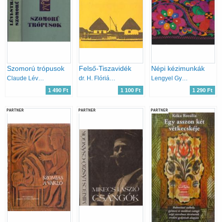
Szomorú trópusok
Felső-Tiszavidék
Népi kézimunkák
Claude Lévi-Strauss
dr. H. Flórián Mária
Lengyel Györgyi
1 490 Ft
1 100 Ft
1 290 Ft
PARTNER
PARTNER
PARTNER