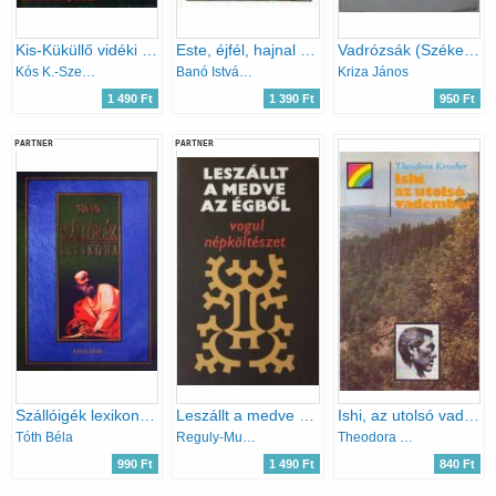
Kis-Küküllő vidéki magyar népművészet
Este, éjfél, hajnal (Baranyai népmesék)
Vadrózsák (Székely népköltési gyűjtemény)
Kós K.-Szentimrei J.-Nagy J.
Banó István (szerk.)
Kriza János
1 490 Ft
1 390 Ft
950 Ft
PARTNER
PARTNER
Szállóigék lexikona (reprint kiadás)
Leszállt a medve az égből (vogul népköltészet)
Ishi, az utolsó vadember
Tóth Béla
Reguly-Munkácsi-Kálmán
Theodora Kroeber
990 Ft
1 490 Ft
840 Ft