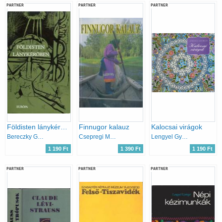
PARTNER
PARTNER
PARTNER
Földisten lánykérőben - Finnugor mitológiai és történeti énekek
Finnugor kalauz
Kalocsai virágok
Bereczky Gábor (szerk)
Csepregi Márta
Lengyel Györgyi
1 190 Ft
1 390 Ft
1 190 Ft
PARTNER
PARTNER
PARTNER