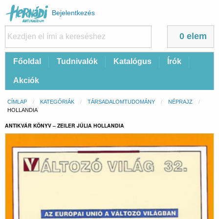
Felhasználói
Bejelentkezés
fiók
menüje
0 elem
Fő
Főoldal
Tudnivalók
Katalógus
Írók
navigáció
Akciók
Morzsa
CÍMLAP
KATEGÓRIÁK
TÁRSADALOMTUDOMÁNY
NÉPRAJZ
CURRENT:
HOLLANDIA
ANTIKVÁR KÖNYV – ZEILER JÚLIA HOLLANDIA