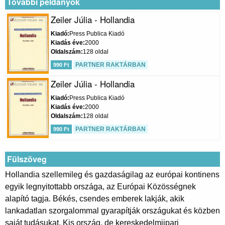
További példányok
Zeiler Júlia - Hollandia
Kiadó
Press Publica Kiadó
Kiadás éve
2000
Oldalszám
128 oldal
PARTNER RAKTÁRBAN
990 Ft
Zeiler Júlia - Hollandia
Kiadó
Press Publica Kiadó
Kiadás éve
2000
Oldalszám
128 oldal
PARTNER RAKTÁRBAN
990 Ft
Fülszöveg
Hollandia szellemileg és gazdaságilag az európai kontinens
egyik legnyitottabb országa, az Európai Közösségnek
alapító tagja. Békés, csendes emberek lakják, akik
lankadatlan szorgalommal gyarapítják országukat és közben
saját tudásukat. Kis ország, de kereskedelmiipari