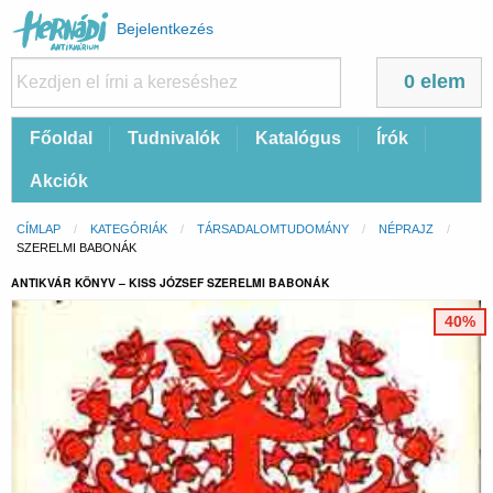
Felhasználói
Bejelentkezés
fiók
menüje
0 elem
Fő
Főoldal
Tudnivalók
Katalógus
Írók
navigáció
Akciók
Morzsa
CÍMLAP
KATEGÓRIÁK
TÁRSADALOMTUDOMÁNY
NÉPRAJZ
CURRENT:
SZERELMI BABONÁK
ANTIKVÁR KÖNYV – KISS JÓZSEF SZERELMI BABONÁK
40%