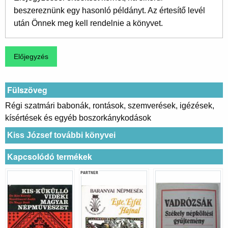
beszereznünk egy hasonló példányt. Az értesítő levél
után Önnek meg kell rendelnie a könyvet.
Fülszöveg
Régi szatmári babonák, rontások, szemverések, igézések,
kísértések és egyéb boszorkánykodások
Kiss József további könyvei
Kapcsolódó termékek
PARTNER