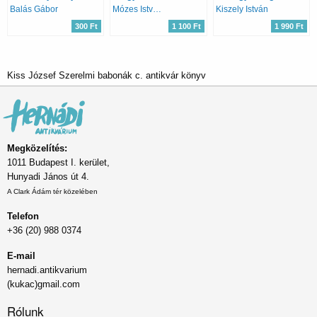
Balás Gábor
Mózes István Miklós (szerk.)
Kiszely István
300 Ft
1 100 Ft
1 990 Ft
Kiss József Szerelmi babonák c. antikvár könyv
Megközelítés:
1011 Budapest I. kerület,
Hunyadi János út 4.
A Clark Ádám tér közelében
Telefon
+36 (20) 988 0374
E-mail
hernadi.antikvarium
(kukac)gmail.com
Rólunk