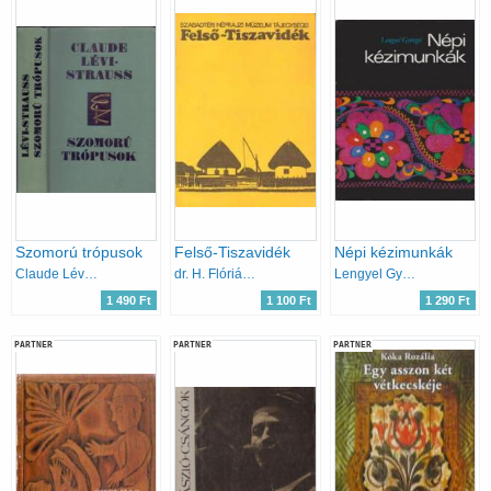
Szomorú trópusok
Felső-Tiszavidék
Népi kézimunkák
Claude Lévi-Strauss
dr. H. Flórián Mária
Lengyel Györgyi
1 490 Ft
1 100 Ft
1 290 Ft
PARTNER
PARTNER
PARTNER