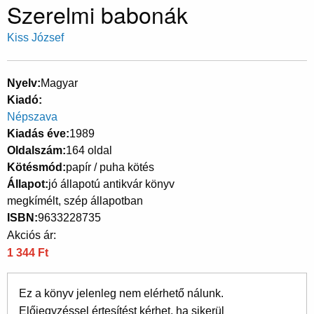
Szerelmi babonák
Kiss József
Nyelv
Magyar
Kiadó
Népszava
Kiadás éve
1989
Oldalszám
164 oldal
Kötésmód
papír / puha kötés
Állapot
jó állapotú antikvár könyv
megkímélt, szép állapotban
ISBN
9633228735
Akciós ár:
1 344 Ft
Ez a könyv jelenleg nem elérhető nálunk.
Előjegyzéssel értesítést kérhet, ha sikerül