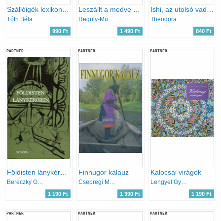
Szállóigék lexikona (reprint kiadás)
Leszállt a medve az égből (vogul népköltészet)
Ishi, az utolsó vadember
Tóth Béla
Reguly-Munkácsi-Kálmán
Theodora Kroeber
990 Ft
1 490 Ft
840 Ft
PARTNER
PARTNER
PARTNER
Földisten lánykérőben - Finnugor mitológiai és történeti énekek
Finnugor kalauz
Kalocsai virágok
Bereczky Gábor (szerk)
Csepregi Márta
Lengyel Györgyi
1 190 Ft
1 390 Ft
1 190 Ft
PARTNER
PARTNER
PARTNER