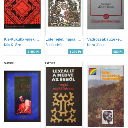
Kis-Küküllő vidéki magyar népművészet
Este, éjfél, hajnal (Baranyai népmesék)
Vadrózsák (Székely népköltési gyűjtemény)
Kós K.-Szentimrei J.-Nagy J.
Banó István (szerk.)
Kriza János
1 490 Ft
1 390 Ft
950 Ft
PARTNER
PARTNER