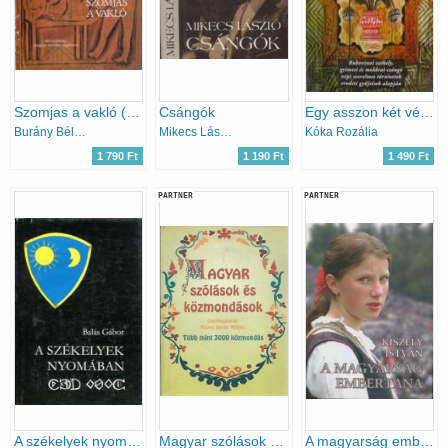
Szomjas a vakló (66 vajdasági magyar erotikus népmese)
Csángók
Egy asszon két vétkecskéje
Burány Béla (szerk.)
Mikecs László
Kóka Rozália
1 790 Ft
1 190 Ft
1 490 Ft
PARTNER
PARTNER
A székelyek nyomában
Magyar szólások és közmondások
A magyarság embertana