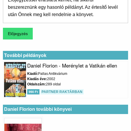
beszereznünk egy hasonló példányt. Az értesítő levél
után Önnek meg kell rendelnie a könyvet.
További példányok
Daniel Florion - Merénylet a Vatikán ellen
Kiadó
Pallas Antikvárium
Kiadás éve
2002
Oldalszám
289 oldal
PARTNER RAKTÁRBAN
990 Ft
Daniel Florion további könyvei