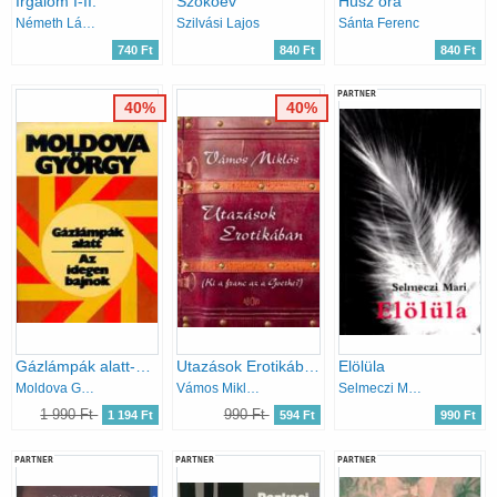
Irgalom I-II.
Szökőév
Húsz óra
Németh László
Szilvási Lajos
Sánta Ferenc
740 Ft
840 Ft
840 Ft
PARTNER
40%
40%
Gázlámpák alatt-Az idegen bajnok
Utazások Erotikában (Ki a franc az a Goethe?)
Elölüla
Moldova György
Vámos Miklós
Selmeczi Mari
1 990 Ft
990 Ft
1 194 Ft
594 Ft
990 Ft
PARTNER
PARTNER
PARTNER