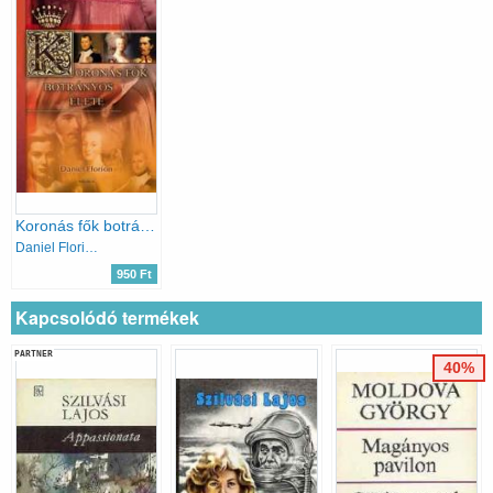
Koronás fők botrányos élete
Daniel Florion
950 Ft
Kapcsolódó termékek
PARTNER
40%