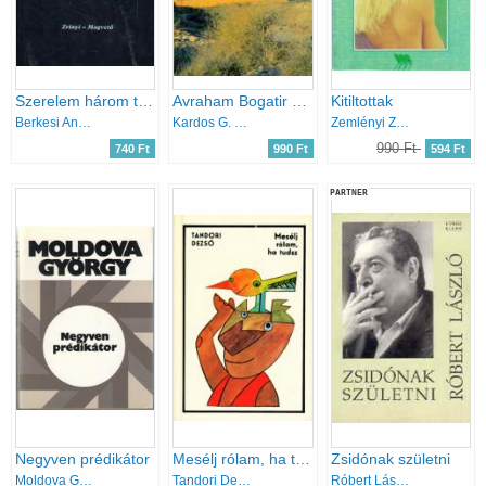
Szerelem három tételben
Avraham Bogatir hét napja
Kitiltottak
Berkesi András
Kardos G. György
Zemlényi Zoltán
990 Ft
740 Ft
990 Ft
594 Ft
PARTNER
Negyven prédikátor
Mesélj rólam, ha tudsz
Zsidónak születni
Moldova György
Tandori Dezső
Róbert László