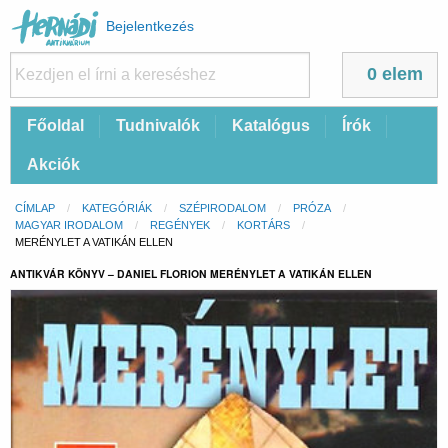
Felhasználói
Bejelentkezés
fiók
menüje
0 elem
Fő
Főoldal
Tudnivalók
Katalógus
Írók
navigáció
Akciók
Morzsa
CÍMLAP
KATEGÓRIÁK
SZÉPIRODALOM
PRÓZA
MAGYAR IRODALOM
REGÉNYEK
KORTÁRS
CURRENT:
MERÉNYLET A VATIKÁN ELLEN
ANTIKVÁR KÖNYV – DANIEL FLORION MERÉNYLET A VATIKÁN ELLEN