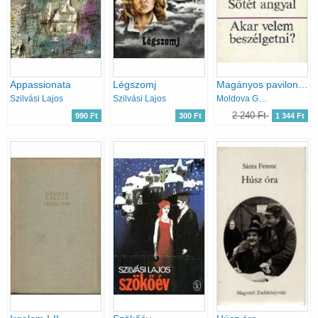
Appassionata
Légszomj
Magányos pavilon-Sötét angyal-Akar velem beszélgetni?
Szilvási Lajos
Szilvási Lajos
Moldova György
2 240 Ft
990 Ft
300 Ft
1 344 Ft