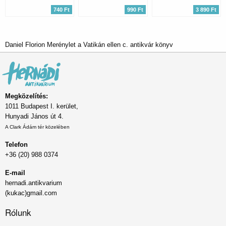
740 Ft
990 Ft
3 890 Ft
Daniel Florion Merénylet a Vatikán ellen c. antikvár könyv
Megközelítés:
1011 Budapest I. kerület,
Hunyadi János út 4.
A Clark Ádám tér közelében
Telefon
+36 (20) 988 0374
E-mail
hernadi.antikvarium
(kukac)gmail.com
Rólunk