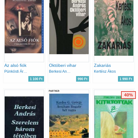
Az alsó fiók
Októberi vihar
Zakariás
Pünkösti Árpád
Berkesi András
Kertész Ákos
1 100 Ft
990 Ft
1 990 Ft
PARTNER
40%