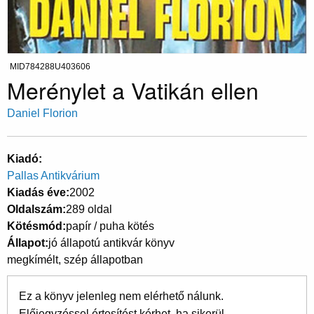
MID784288U403606
Merénylet a Vatikán ellen
Daniel Florion
Kiadó
Pallas Antikvárium
Kiadás éve
2002
Oldalszám
289 oldal
Kötésmód
papír / puha kötés
Állapot
jó állapotú antikvár könyv
megkímélt, szép állapotban
Ez a könyv jelenleg nem elérhető nálunk.
Előjegyzéssel értesítést kérhet, ha sikerül