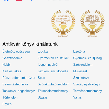
Antikvár könyv kínálatunk
Életmód, egészség
Erotika
Ezotéria
Gasztronómia
Gyermekek és szülők
Gyermek- és ifjúsági
Hobbi
Idegen nyelvű
Szépirodalom
Kert és lakás
Lexikon, enciklopédia
Művészet
Pénz, befektetés, üzlet
Sport
Szakkönyv
Számítástechnika
Szórakoztató irodalom
Szótár, nyelvkönyv
Tankönyv, segédkönyv
Társadalomtudomány
Természettudomány
Történelem
Utazás
Vallás
Egyéb