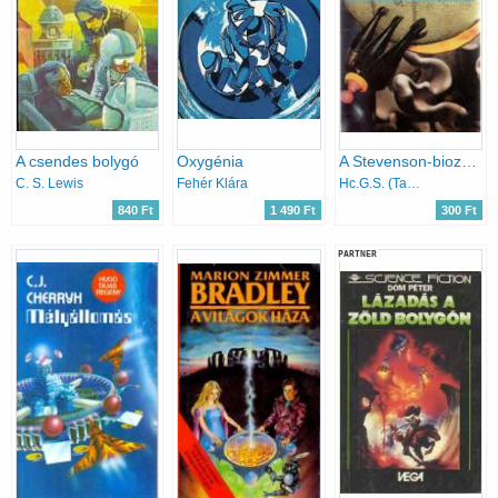
A csendes bolygó
Oxygénia
A Stevenson-biozmagória
C. S. Lewis
Fehér Klára
Hc.G.S. (Tandori D.) Solenard
840 Ft
1 490 Ft
300 Ft
PARTNER