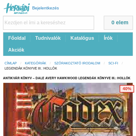
Felhasználói
Bejelentkezés
fiók
menüje
0 elem
Fő
Főoldal
Tudnivalók
Katalógus
Írók
navigáció
Akciók
Morzsa
CÍMLAP
KATEGÓRIÁK
SZÓRAKOZTATÓ IRODALOM
SCI-FI
CURRENT:
LEGENDÁK KÖNYVE III.: HOLLÓK
ANTIKVÁR KÖNYV – DALE AVERY HAWKWOOD LEGENDÁK KÖNYVE III.: HOLLÓK
40%