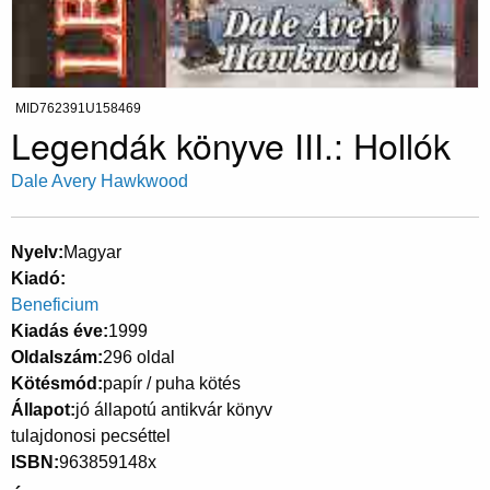
MID762391U158469
Legendák könyve III.: Hollók
Dale Avery Hawkwood
Nyelv
Magyar
Kiadó
Beneficium
Kiadás éve
1999
Oldalszám
296 oldal
Kötésmód
papír / puha kötés
Állapot
jó állapotú antikvár könyv
tulajdonosi pecséttel
ISBN
963859148x