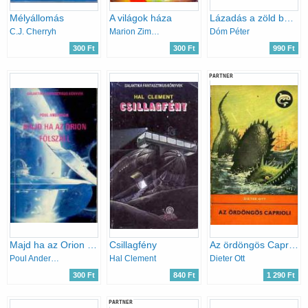
Mélyállomás
A világok háza
Lázadás a zöld bolygón
C.J. Cherryh
Marion Zimmer Bradley
Dóm Péter
300 Ft
300 Ft
990 Ft
PARTNER
Majd ha az Orion fölszáll
Csillagfény
Az ördöngös Caprioli (Delfin könyvek)
Poul Anderson
Hal Clement
Dieter Ott
300 Ft
840 Ft
1 290 Ft
PARTNER