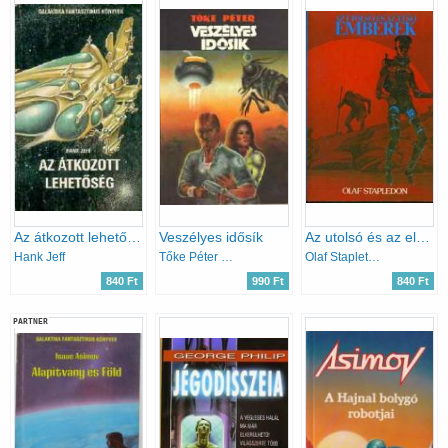
Az átkozott lehetőség
Veszélyes idősík
Az utolsó és az első emberek
Hank Jeff
Tőke Péter Miklós
Olaf Stapleton
840 Ft
990 Ft
840 Ft
PARTNER