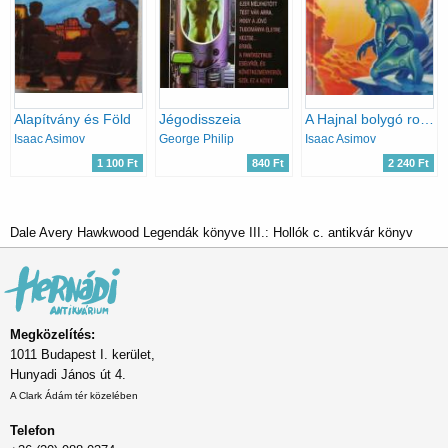
Alapítvány és Föld
Jégodisszeia
A Hajnal bolygó robotjai
Isaac Asimov
George Philip
Isaac Asimov
1 100 Ft
840 Ft
2 240 Ft
Dale Avery Hawkwood Legendák könyve III.: Hollók c. antikvár könyv
Megközelítés:
1011 Budapest I. kerület,
Hunyadi János út 4.
A Clark Ádám tér közelében
Telefon