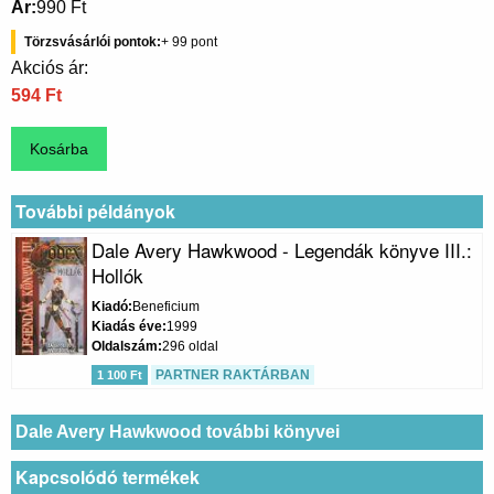
Ár
990 Ft
Törzsvásárlói pontok
99
Akciós ár:
594 Ft
További példányok
Dale Avery Hawkwood - Legendák könyve III.:
Hollók
Kiadó
Beneficium
Kiadás éve
1999
Oldalszám
296 oldal
PARTNER RAKTÁRBAN
1 100 Ft
Dale Avery Hawkwood további könyvei
Kapcsolódó termékek