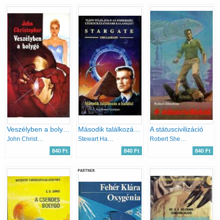
Veszélyben a bolygó
Második találkozás a halállal (Stargate)
A státuscivilizáció
John Christopher
Stewart Harrington
Robert Sheckley
840 Ft
840 Ft
840 Ft
PARTNER