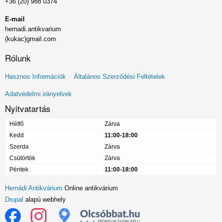
+36 (20) 988 0374
E-mail
hernadi.antikvarium
(kukac)gmail.com
Rólunk
Lábléc
Hasznos Információk
Általános Szerződési Feltételek
menü
Adatvédelmi irányelvek
Nyitvatartás
Hétfő
Zárva
Kedd
11:00-18:00
Szerda
Zárva
Csütörtök
Zárva
Péntek
11:00-18:00
Hernádi Antikvárium
Online antikvárium
Drupal
alapú webhely