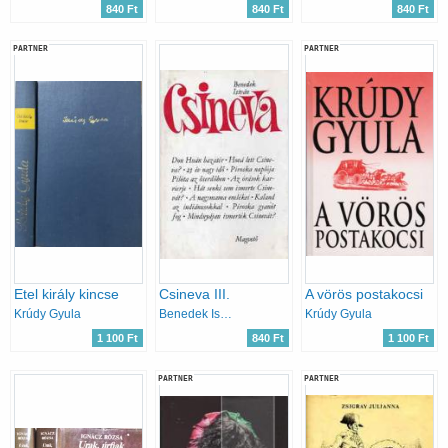
840 Ft
840 Ft
840 Ft
PARTNER
PARTNER
Etel király kincse
Csineva III.
A vörös postakocsi
Krúdy Gyula
Benedek István
Krúdy Gyula
1 100 Ft
840 Ft
1 100 Ft
PARTNER
PARTNER