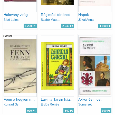
Halovány virág
Régimódi történet
Napok
Bibó Lajos
Szabó Magda
Jókai Anna
1 290 Ft
2 240 Ft
1 100 Ft
PARTNER
Fenn a hegyen napfogyatkozáskor
Lavinia Tarsin házassága
Akkor és most
Konrád György
Erdős Renée
Somerset Maugham
990 Ft
840 Ft
300 Ft