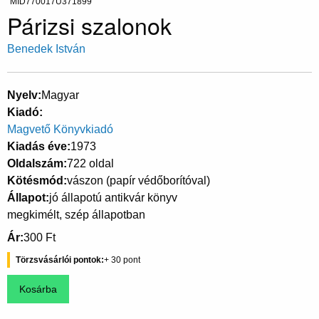
MID770017U371899
Párizsi szalonok
Benedek István
Nyelv
Magyar
Kiadó
Magvető Könyvkiadó
Kiadás éve
1973
Oldalszám
722 oldal
Kötésmód
vászon (papír védőborítóval)
Állapot
jó állapotú antikvár könyv
megkimélt, szép állapotban
Ár
300 Ft
Törzsvásárlói pontok
30