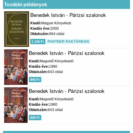
További példányok
Benedek István - Párizsi szalonok
Kiadó
Magyar Könyvklub
Kiadás éve
2000
Oldalszám
664 oldal
PARTNER RAKTÁRBAN
1 100 Ft
Benedek István - Párizsi szalonok
Kiadó
Magvető Könyvkiadó
Kiadás éve
1980
Oldalszám
643 oldal
840 Ft
Benedek István - Párizsi szalonok
Kiadó
Magvető Könyvkiadó
Kiadás éve
1980
Oldalszám
643 oldal
840 Ft