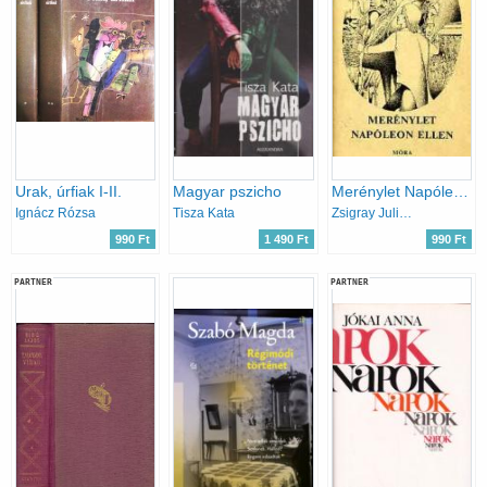
Urak, úrfiak I-II.
Magyar pszicho
Merénylet Napóleon ellen
Ignácz Rózsa
Tisza Kata
Zsigray Julianna
990 Ft
1 490 Ft
990 Ft
PARTNER
PARTNER