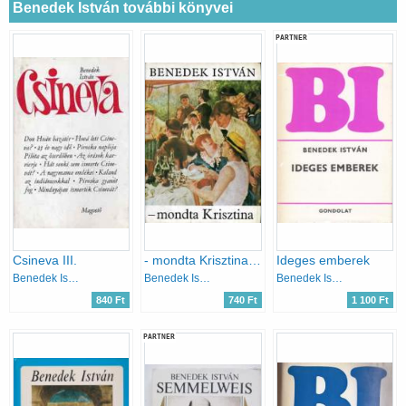
Benedek István további könyvei
PARTNER
Csineva III.
- mondta Krisztina (Párbeszéd az impresszionizmusról)
Ideges emberek
Benedek István
Benedek István
Benedek István
840 Ft
740 Ft
1 100 Ft
PARTNER