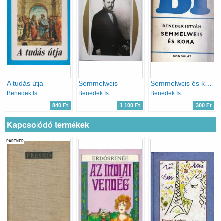
A tudás útja
Semmelweis
Semmelweis és kora
Benedek István
Benedek István
Benedek István
840 Ft
1 100 Ft
300 Ft
Kapcsolódó termékek
PARTNER