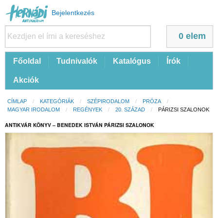
Felhasználói
Bejelentkezés
fiók
menüje
0 elem
Fő
Főoldal
Tudnivalók
Katalógus
Írók
navigáció
Akciók
Morzsa
CÍMLAP
KATEGÓRIÁK
SZÉPIRODALOM
PRÓZA
MAGYAR IRODALOM
REGÉNYEK
20. SZÁZAD
CURRENT:
PÁRIZSI SZALONOK
ANTIKVÁR KÖNYV – BENEDEK ISTVÁN PÁRIZSI SZALONOK