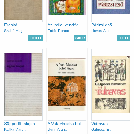
Freskó
Az indiai vendég
Párizsi eső
Szabó Magda
Erdős Renée
Hevesi András
1 100 Ft
840 Ft
990 Ft
Süppedő talajon
A Vak Macska belső ügye (Pest-budai történetek)
Vidravas
Kaffka Margit
Ugrin Aranka-Vargha Kálmán
Galgóczi Erzsébet