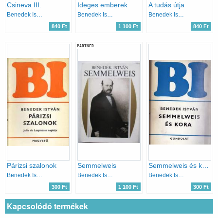
Csineva III.
Ideges emberek
A tudás útja
Benedek István
Benedek István
Benedek István
840 Ft
1 100 Ft
840 Ft
PARTNER
Párizsi szalonok
Semmelweis
Semmelweis és kora
Benedek István
Benedek István
Benedek István
300 Ft
1 100 Ft
300 Ft
Kapcsolódó termékek