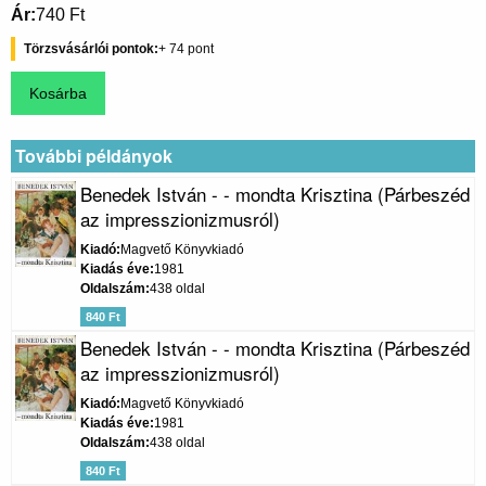
Ár
740 Ft
Törzsvásárlói pontok
74
További példányok
Benedek István - - mondta Krisztina (Párbeszéd
az impresszionizmusról)
Kiadó
Magvető Könyvkiadó
Kiadás éve
1981
Oldalszám
438 oldal
840 Ft
Benedek István - - mondta Krisztina (Párbeszéd
az impresszionizmusról)
Kiadó
Magvető Könyvkiadó
Kiadás éve
1981
Oldalszám
438 oldal
840 Ft