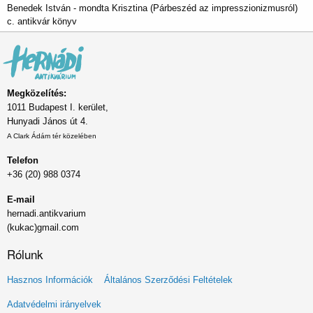
Benedek István - mondta Krisztina (Párbeszéd az impresszionizmusról)
c. antikvár könyv
Megközelítés:
1011 Budapest I. kerület,
Hunyadi János út 4.
A Clark Ádám tér közelében
Telefon
+36 (20) 988 0374
E-mail
hernadi.antikvarium
(kukac)gmail.com
Rólunk
Lábléc
Hasznos Információk
Általános Szerződési Feltételek
menü
Adatvédelmi irányelvek