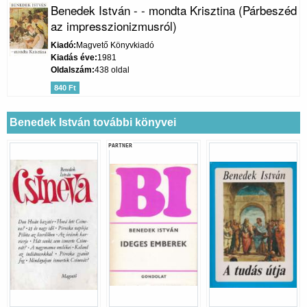
Benedek István - - mondta Krisztina (Párbeszéd
az impresszionizmusról)
Kiadó
Magvető Könyvkiadó
Kiadás éve
1981
Oldalszám
438 oldal
840 Ft
Benedek István további könyvei
PARTNER