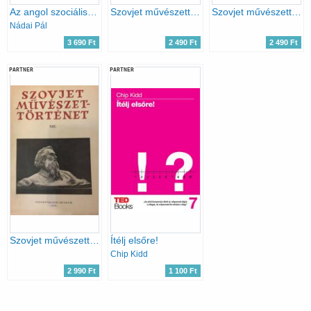
Az angol szociális művészetről
Szovjet művészettörténet XII. - Ünnepi szám
Szovjet művészettörténet XX.
Nádai Pál
3 690 Ft
2 490 Ft
2 490 Ft
PARTNER
PARTNER
Szovjet művészettörténet XIII.
Ítélj elsőre!
Chip Kidd
2 990 Ft
1 100 Ft