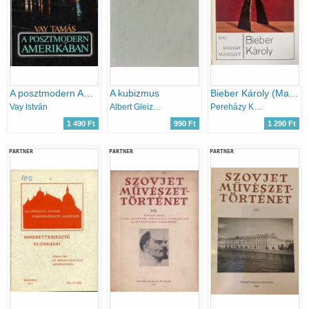
A posztmodern Amerikában
A kubizmus
Bieber Károly (Mai magyar művészet)
Vay István
Albert Gleizes
Pereházy Károly
1 490 Ft
990 Ft
1 290 Ft
PARTNER
PARTNER
PARTNER