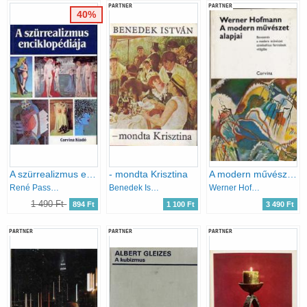
PARTNER
PARTNER
40%
A szürrealizmus enciklopédiája
- mondta Krisztina
A modern művészet alapjai - Bevezetés a modern művészet szimbolikus formáinak világába
René Passeron
Benedek István
Werner Hofmann
1 490 Ft
894 Ft
1 100 Ft
3 490 Ft
PARTNER
PARTNER
PARTNER