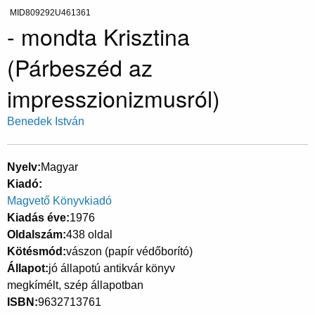
MID809292U461361
- mondta Krisztina
(Párbeszéd az
impresszionizmusról)
Benedek István
Nyelv
Magyar
Kiadó
Magvető Könyvkiadó
Kiadás éve
1976
Oldalszám
438 oldal
Kötésmód
vászon (papír védőborító)
Állapot
jó állapotú antikvár könyv
megkímélt, szép állapotban
ISBN
9632713761