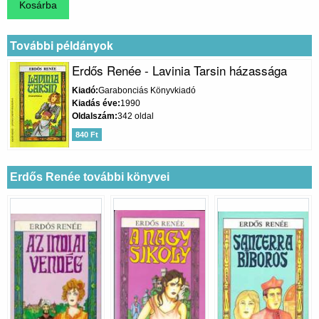
További példányok
Erdős Renée - Lavinia Tarsin házassága
Kiadó
Garabonciás Könyvkiadó
Kiadás éve
1990
Oldalszám
342 oldal
840 Ft
Erdős Renée további könyvei