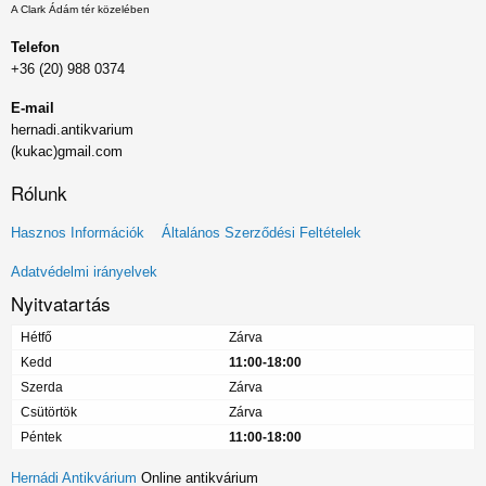
A Clark Ádám tér közelében
Telefon
+36 (20) 988 0374
E-mail
hernadi.antikvarium
(kukac)gmail.com
Rólunk
Lábléc
Hasznos Információk
Általános Szerződési Feltételek
menü
Adatvédelmi irányelvek
Nyitvatartás
Hétfő
Zárva
Kedd
11:00-18:00
Szerda
Zárva
Csütörtök
Zárva
Péntek
11:00-18:00
Hernádi Antikvárium
Online antikvárium