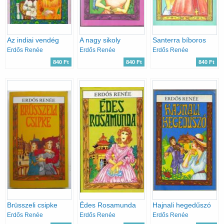
Az indiai vendég
A nagy sikoly
Santerra bíboros
Erdős Renée
Erdős Renée
Erdős Renée
840 Ft
840 Ft
840 Ft
Brüsszeli csipke
Édes Rosamunda
Hajnali hegedűszó
Erdős Renée
Erdős Renée
Erdős Renée