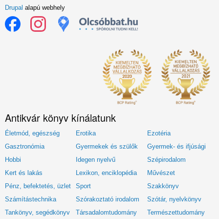
Drupal
alapú webhely
Antikvár könyv kínálatunk
Életmód, egészség
Erotika
Ezotéria
Gasztronómia
Gyermekek és szülők
Gyermek- és ifjúsági
Hobbi
Idegen nyelvű
Szépirodalom
Kert és lakás
Lexikon, enciklopédia
Művészet
Pénz, befektetés, üzlet
Sport
Szakkönyv
Számítástechnika
Szórakoztató irodalom
Szótár, nyelvkönyv
Tankönyv, segédkönyv
Társadalomtudomány
Természettudomány