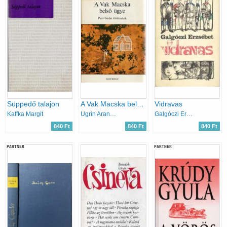
Süppedő talajon
A Vak Macska belső ügye (Pest-budai történetek)
Vidravas
Kaffka Margit
Ugrin Aranka-Vargha Kálmán
Galgóczi Erzsébet
840 Ft
840 Ft
840 Ft
PARTNER
PARTNER