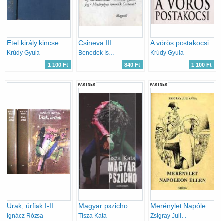
Etel király kincse
Csineva III.
A vörös postakocsi
Krúdy Gyula
Benedek István
Krúdy Gyula
1 100 Ft
840 Ft
1 100 Ft
PARTNER
PARTNER
Urak, úrfiak I-II.
Magyar pszicho
Merénylet Napóleon ellen
Ignácz Rózsa
Tisza Kata
Zsigray Julianna