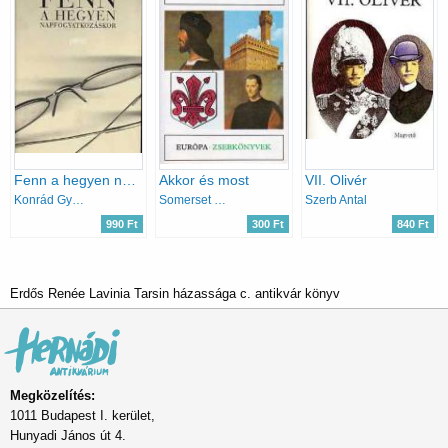
Fenn a hegyen napfogyatkozáskor
Akkor és most
VII. Olivér
Konrád György
Somerset Maugham
Szerb Antal
990 Ft
300 Ft
840 Ft
Erdős Renée Lavinia Tarsin házassága c. antikvár könyv
Megközelítés:
1011 Budapest I. kerület,
Hunyadi János út 4.