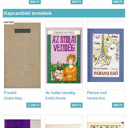
840 Ft
840 Ft
840 Ft
Kapcsolódó termékek
PARTNER
Freskó
Az indiai vendég
Párizsi eső
Szabó Magda
Erdős Renée
Hevesi András
1 100 Ft
840 Ft
990 Ft