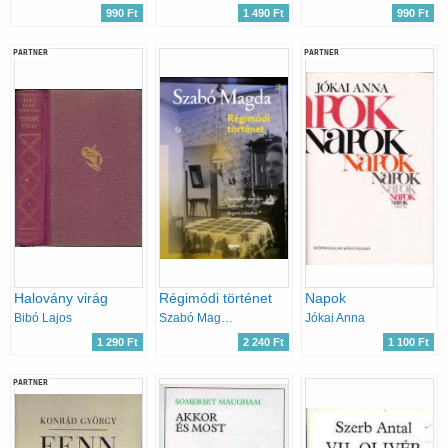
990 Ft
1 490 Ft
990 Ft
PARTNER
PARTNER
Halovány virág
Régimódi történet
Napok
Bibó Lajos
Szabó Magda
Jókai Anna
1 290 Ft
2 240 Ft
1 100 Ft
PARTNER