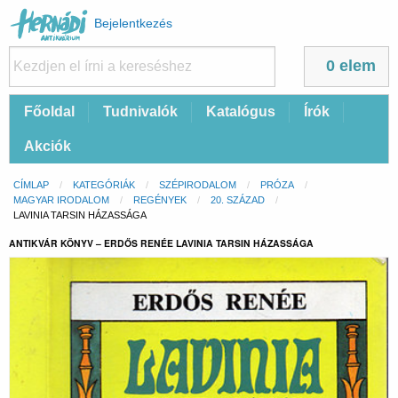
Felhasználói
Bejelentkezés
fiók
menüje
0 elem
Fő
Főoldal
Tudnivalók
Katalógus
Írók
navigáció
Akciók
Morzsa
CÍMLAP
KATEGÓRIÁK
SZÉPIRODALOM
PRÓZA
MAGYAR IRODALOM
REGÉNYEK
20. SZÁZAD
CURRENT:
LAVINIA TARSIN HÁZASSÁGA
ANTIKVÁR KÖNYV – ERDŐS RENÉE LAVINIA TARSIN HÁZASSÁGA