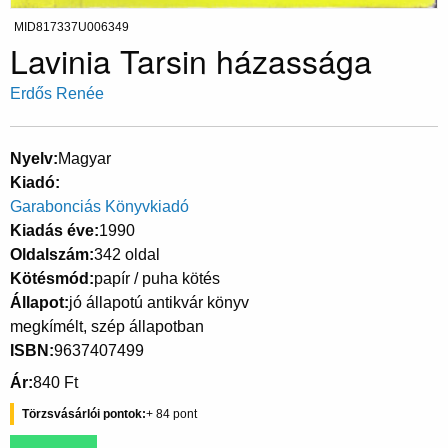
MID817337U006349
Lavinia Tarsin házassága
Erdős Renée
Nyelv
Magyar
Kiadó
Garabonciás Könyvkiadó
Kiadás éve
1990
Oldalszám
342 oldal
Kötésmód
papír / puha kötés
Állapot
jó állapotú antikvár könyv
megkímélt, szép állapotban
ISBN
9637407499
Ár
840 Ft
Törzsvásárlói pontok
84