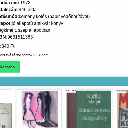
adás éve
1978
dalszám
446 oldal
ötésmód
kemény kötés (papír védőborítóval)
lapot
jó állapotú antikvár könyv
gkímélt, szép állapotban
SBN
9631511383
840 Ft
örzsvásárlói pontok
84
PARTNER
PARTNER