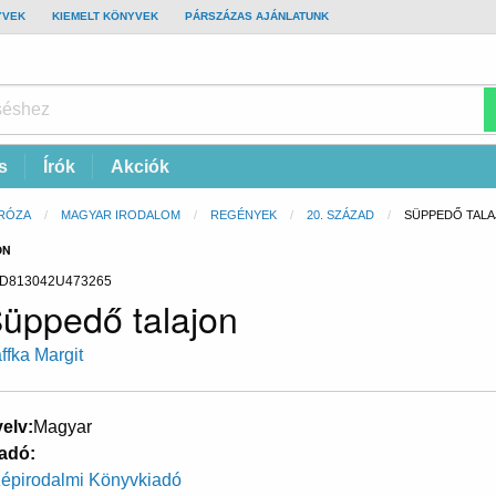
YVEK
KIEMELT KÖNYVEK
PÁRSZÁZAS AJÁNLATUNK
s
Írók
Akciók
RÓZA
MAGYAR IRODALOM
REGÉNYEK
20. SZÁZAD
CURRENT:
SÜPPEDŐ TAL
ON
D813042U473265
üppedő talajon
ffka Margit
elv
Magyar
adó
épirodalmi Könyvkiadó