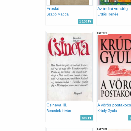
Freskó
Az indiai vendég
Szabó Magda
Erdős Renée
1 100 Ft
PARTNER
Csineva III.
A vörös postakocs
Benedek István
Krúdy Gyula
840 Ft
PARTNER