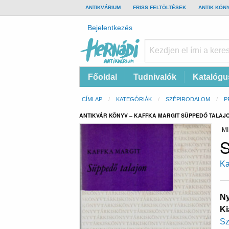
TOP
ANTIKVÁRIUM
FRISS FELTÖLTÉSEK
ANTIK KÖN
BAR
Felhasználói
Bejelentkezés
fiók
menüje
Hernádi
Fő
Főoldal
Tudnivalók
Katalógu
Antikvárium
navigáció
Online
Morzsa
CÍMLAP
KATEGÓRIÁK
SZÉPIRODALOM
P
antikvárium
ANTIKVÁR KÖNYV – KAFFKA MARGIT SÜPPEDŐ TALAJ
MI
S
Ka
Ny
Ki
Sz