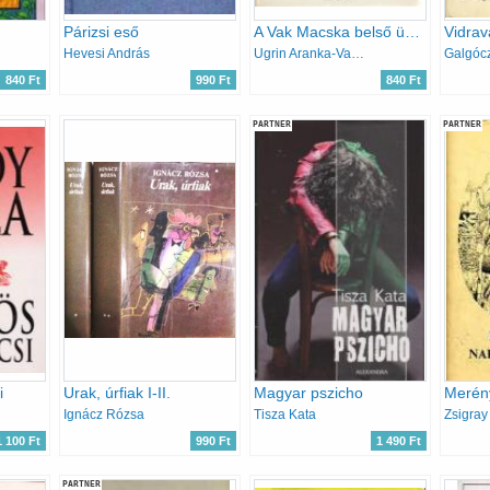
Párizsi eső
A Vak Macska belső ügye (Pest-budai történetek)
Vidrav
Hevesi András
Ugrin Aranka-Vargha Kálmán
Galgócz
840 Ft
990 Ft
840 Ft
PARTNER
PARTNER
i
Urak, úrfiak I-II.
Magyar pszicho
Ignácz Rózsa
Tisza Kata
Zsigray
1 100 Ft
990 Ft
1 490 Ft
PARTNER