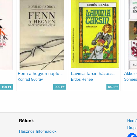
Fenn a hegyen napfogyatkozáskor
Lavinia Tarsin házassága
Akkor 
Konrád György
Erdős Renée
1 100 Ft
990 Ft
840 Ft
Rólunk
Herná
Drupa
Lábléc
Hasznos Információk