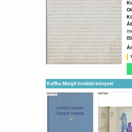
Ki
Ol
K
Ál
me
I
Ár
T
Kaffka Margit további könyvei
PARTNER
PARTNER