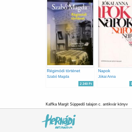
Régimódi történet
Napok
Szabó Magda
Jókai Anna
2 240 Ft
Kaffka Margit Süppedő talajon c. antikvár könyv