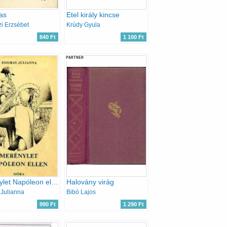
as
Etel király kincse
i Erzsébet
Krúdy Gyula
840 Ft
1 100 Ft
PARTNER
Merénylet Napóleon ellen
Halovány virág
 Julianna
Bibó Lajos
990 Ft
1 290 Ft