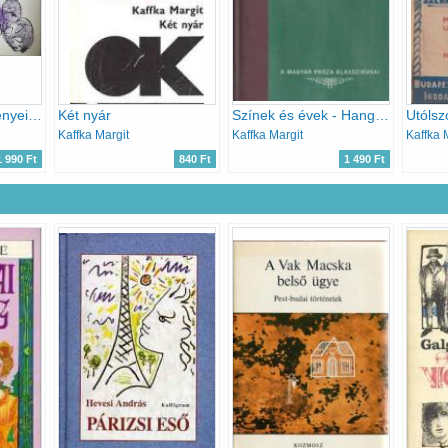
Kaffka Margit regényei I-II.
Két nyár
Színek és évek - Hangyaboly (A Magyar Próza Klasszikusai 12.)
Kaffka Margit
Kaffka Margit
Kaffka 
1 990 Ft
840 Ft
1 490 Ft