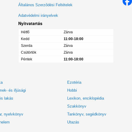
menü
Általános Szerződési Feltételek
Adatvédelmi irányelvek
Nyitvatartás
Hétfő
Zárva
Kedd
11:00-18:00
Szerda
Zárva
Csütörtök
Zárva
Péntek
11:00-18:00
ka
Ezotéria
ek- és ifjúsági
Hobbi
és lakás
Lexikon, enciklopédia
Szakkönyv
r, nyelvkönyv
Tankönyv, segédkönyv
nelem
Utazás