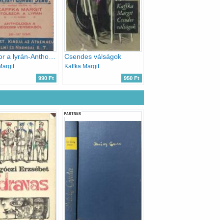
Utólszor a lyrán-Anthológia a régebbi versekből
Csendes válságok
Margit
Kaffka Margit
990 Ft
950 Ft
PARTNER