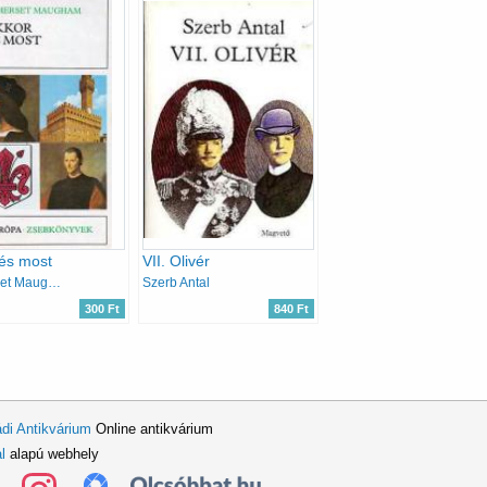
és most
VII. Olivér
Somerset Maugham
Szerb Antal
300 Ft
840 Ft
di Antikvárium
Online antikvárium
l
alapú webhely