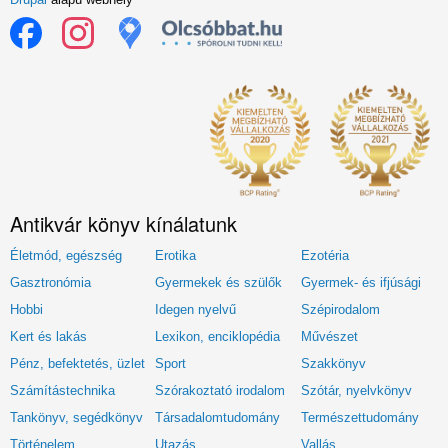
Antikvár könyv kínálatunk
Életmód, egészség
Erotika
Ezotéria
Gasztronómia
Gyermekek és szülők
Gyermek- és ifjúsági
Hobbi
Idegen nyelvű
Szépirodalom
Kert és lakás
Lexikon, enciklopédia
Művészet
Pénz, befektetés, üzlet
Sport
Szakkönyv
Számítástechnika
Szórakoztató irodalom
Szótár, nyelvkönyv
Tankönyv, segédkönyv
Társadalomtudomány
Természettudomány
Történelem
Utazás
Vallás