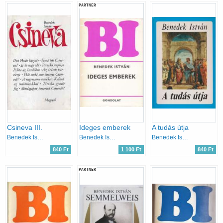
PARTNER
Csineva III.
Ideges emberek
A tudás útja
Benedek István
Benedek István
Benedek István
840 Ft
1 100 Ft
840 Ft
PARTNER