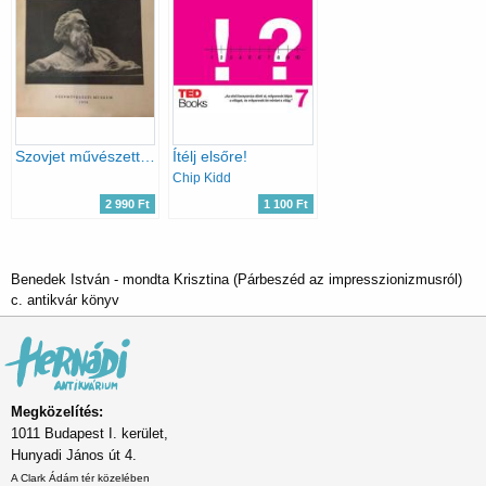
Szovjet művészettörténet XIII.
Ítélj elsőre!
Chip Kidd
2 990 Ft
1 100 Ft
Benedek István - mondta Krisztina (Párbeszéd az impresszionizmusról)
c. antikvár könyv
Megközelítés:
1011 Budapest I. kerület,
Hunyadi János út 4.
A Clark Ádám tér közelében