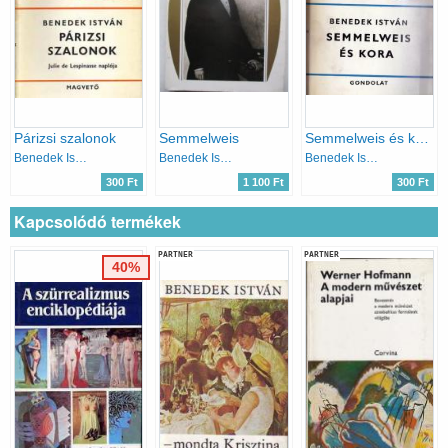
Párizsi szalonok
Semmelweis
Semmelweis és kora
Benedek István
Benedek István
Benedek István
300 Ft
1 100 Ft
300 Ft
Kapcsolódó termékek
PARTNER
PARTNER
40%