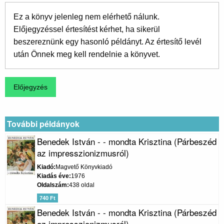
Ez a könyv jelenleg nem elérhető nálunk.
Előjegyzéssel értesítést kérhet, ha sikerül
beszereznünk egy hasonló példányt. Az értesítő levél
után Önnek meg kell rendelnie a könyvet.
További példányok
Benedek István - - mondta Krisztina (Párbeszéd
az impresszionizmusról)
Kiadó
Magvető Könyvkiadó
Kiadás éve
1976
Oldalszám
438 oldal
740 Ft
Benedek István - - mondta Krisztina (Párbeszéd
az impresszionizmusról)