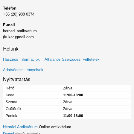
Telefon
+36 (20) 988 0374
E-mail
hernadi.antikvarium
(kukac)gmail.com
Rólunk
Lábléc
Hasznos Információk
Általános Szerződési Feltételek
menü
Adatvédelmi irányelvek
Nyitvatartás
Hétfő
Zárva
Kedd
11:00-18:00
Szerda
Zárva
Csütörtök
Zárva
Péntek
11:00-18:00
Hernádi Antikvárium
Online antikvárium
Drupal
alapú webhely