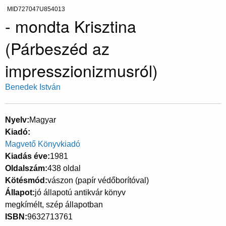
MID727047U854013
- mondta Krisztina
(Párbeszéd az
impresszionizmusról)
Benedek István
Nyelv
Magyar
Kiadó
Magvető Könyvkiadó
Kiadás éve
1981
Oldalszám
438 oldal
Kötésmód
vászon (papír védőborítóval)
Állapot
jó állapotú antikvár könyv
megkímélt, szép állapotban
ISBN
9632713761