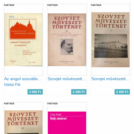
PARTNER
PARTNER
PARTNER
Az angol szociális művészetről
Szovjet művészettörténet XII. - Ünnepi szám
Szovjet művészettörténet XX.
Nádai Pál
3 690 Ft
2 490 Ft
2 490 Ft
PARTNER
PARTNER