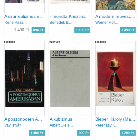
A szürrealizmus enciklopédiája
- mondta Krisztina
A modern művészet alapjai - Bevezetés a modern művészet szimbolikus formáinak világába
René Passeron
Benedek István
Werner Hofmann
1 490 Ft
894 Ft
1 100 Ft
3 490 Ft
PARTNER
PARTNER
PARTNER
A posztmodern Amerikában
A kubizmus
Bieber Károly (Mai magyar művészet)
Vay István
Albert Gleizes
Pereházy Károly
1 490 Ft
990 Ft
1 290 Ft