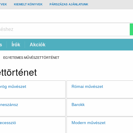
YVEK
KIEMELT KÖNYVEK
PÁRSZÁZAS AJÁNLATUNK
s
Írók
Akciók
CURRENT:
EGYETEMES MŰVÉSZETTÖRTÉNET
történet
rög művészet
Római művészet
neszánsz
Barokk
ecesszió
Modern művészet