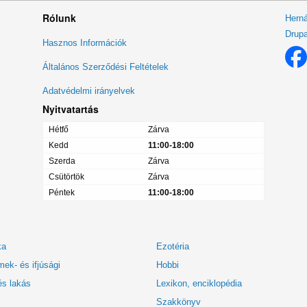
Rólunk
Herná
Drupa
Lábléc
Hasznos Információk
menü
Általános Szerződési Feltételek
Adatvédelmi irányelvek
Nyitvatartás
Hétfő
Zárva
Kedd
11:00-18:00
Szerda
Zárva
Csütörtök
Zárva
Péntek
11:00-18:00
ka
Ezotéria
ek- és ifjúsági
Hobbi
és lakás
Lexikon, enciklopédia
Szakkönyv