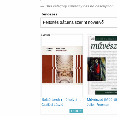
This category currently has no description
Rendezés
PARTNER
Belső terek (műhelytitkok)
Csatlósi László
Julien Freeman
1 100 Ft