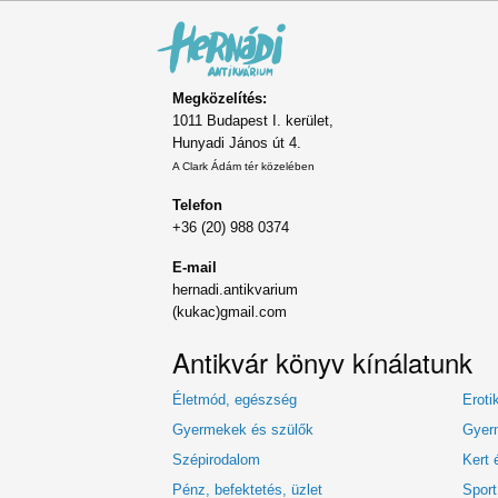
Megközelítés:
1011 Budapest I. kerület,
Hunyadi János út 4.
A Clark Ádám tér közelében
Telefon
+36 (20) 988 0374
E-mail
hernadi.antikvarium
(kukac)gmail.com
Antikvár könyv kínálatunk
Életmód, egészség
Eroti
Gyermekek és szülők
Gyerm
Szépirodalom
Kert 
Pénz, befektetés, üzlet
Sport