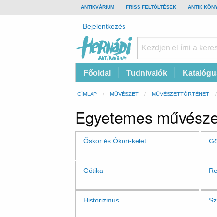
TOP
ANTIKVÁRIUM
FRISS FELTÖLTÉSEK
ANTIK KÖN
BAR
Felhasználói
Bejelentkezés
fiók
menüje
Hernádi
Fő
Főoldal
Tudnivalók
Katalógu
Antikvárium
navigáció
Online
Morzsa
CÍMLAP
MŰVÉSZET
MŰVÉSZETTÖRTÉNET
antikvárium
Egyetemes művészet
Őskor és Ókori-kelet
Gö
Gótika
Re
Historizmus
Sz