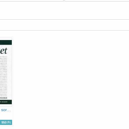
Művészet (Műértő sorozat)
950 Ft