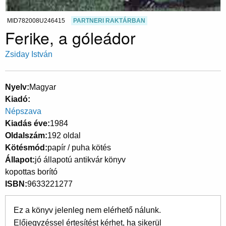
MID782008U246415
PARTNERI RAKTÁRBAN
Ferike, a góleádor
Zsiday István
Nyelv
Magyar
Kiadó
Népszava
Kiadás éve
1984
Oldalszám
192 oldal
Kötésmód
papír / puha kötés
Állapot
jó állapotú antikvár könyv
kopottas borító
ISBN
9633221277
Ez a könyv jelenleg nem elérhető nálunk.
Előjegyzéssel értesítést kérhet, ha sikerül