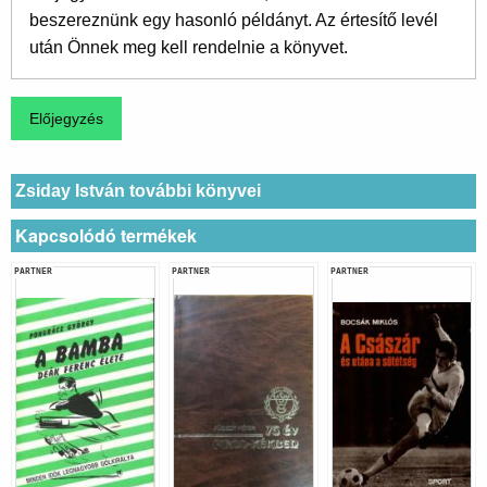
beszereznünk egy hasonló példányt. Az értesítő levél
után Önnek meg kell rendelnie a könyvet.
Zsiday István további könyvei
Kapcsolódó termékek
PARTNER
PARTNER
PARTNER