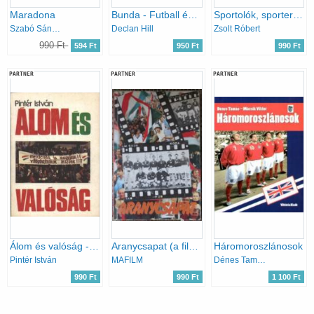
Maradona
Bunda - Futball és szervezett bűnözés
Sportolók, sporterkölcsök
Szabó Sándor
Declan Hill
Zsolt Róbert
990 Ft
594 Ft
950 Ft
990 Ft
PARTNER
PARTNER
PARTNER
Álom és valóság - A magyarok és a mexikói világbajnokság
Aranycsapat (a film születése, és ami a filmből kimaradt...)
Háromoroszlánosok
Pintér István
MAFILM
Dénes Tamás; Mácsik Viktor
990 Ft
990 Ft
1 100 Ft