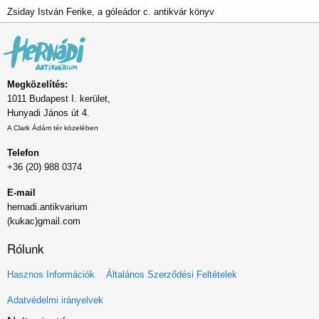
Zsiday István Ferike, a góleádor c. antikvár könyv
Megközelítés:
1011 Budapest I. kerület,
Hunyadi János út 4.
A Clark Ádám tér közelében
Telefon
+36 (20) 988 0374
E-mail
hernadi.antikvarium
(kukac)gmail.com
Rólunk
Lábléc
Hasznos Információk
Általános Szerződési Feltételek
menü
Adatvédelmi irányelvek