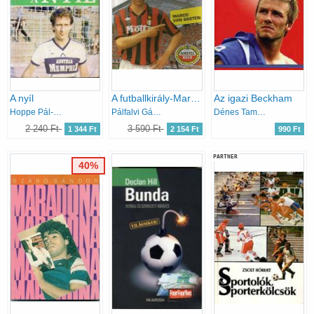
A nyíl
A futballkirály-Marco Van Basten
Az igazi Beckham
Hoppe Pál-Szabó Ferenc
Pálfalvi Gábor
Dénes Tamás-Mácsik Viktor
2 240 Ft
3 590 Ft
1 344 Ft
2 154 Ft
990 Ft
PARTNER
40%