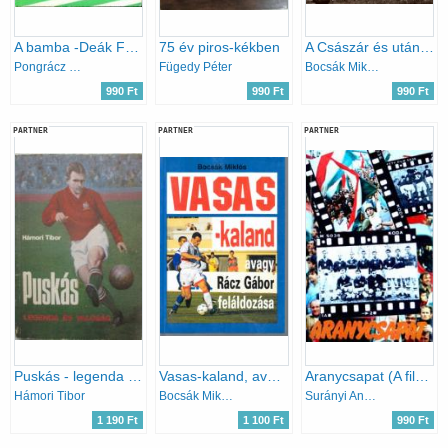
A bamba -Deák Ferenc élete
75 év piros-kékben
A Császár és utána a sötétség
Pongrácz György
Fügedy Péter
Bocsák Miklós
990 Ft
990 Ft
990 Ft
PARTNER
PARTNER
PARTNER
Puskás - legenda és valóság
Vasas-kaland, avagy Rácz Gábor feláldozása
Aranycsapat (A film születése, és ami a filmből kimaradt...)
Hámori Tibor
Bocsák Miklós
Surányi András-Hernádi Miklós
1 190 Ft
1 100 Ft
990 Ft