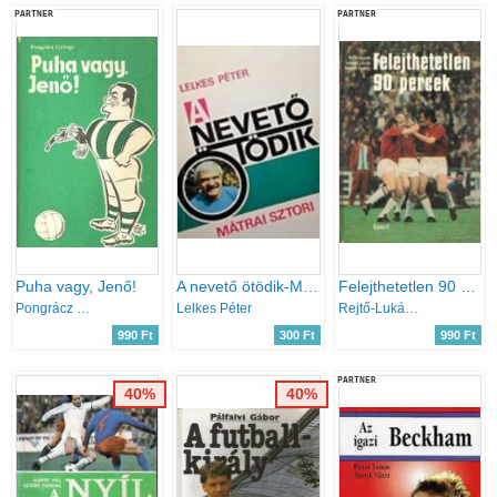
PARTNER
PARTNER
Puha vagy, Jenő!
A nevető ötödik-Mátrai sztori
Felejthetetlen 90 percek
Pongrácz György
Lelkes Péter
Rejtő-Lukács-Szepesi
990 Ft
300 Ft
990 Ft
PARTNER
40%
40%