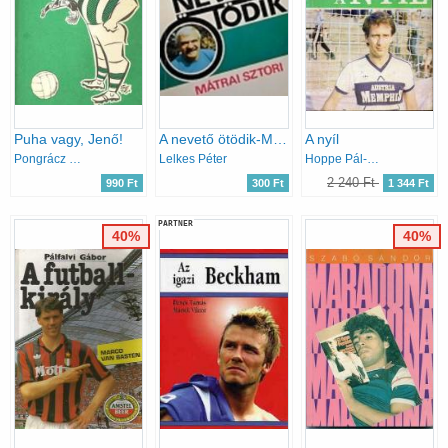
Puha vagy, Jenő!
A nevető ötödik-Mátrai sztori
A nyíl
Pongrácz György
Lelkes Péter
Hoppe Pál-Szabó Ferenc
2 240 Ft
990 Ft
300 Ft
1 344 Ft
PARTNER
40%
40%