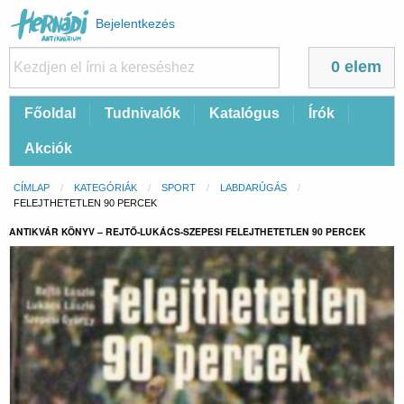
Felhasználói
Bejelentkezés
fiók
menüje
0 elem
Fő
Főoldal
Tudnivalók
Katalógus
Írók
navigáció
Akciók
Morzsa
CÍMLAP
KATEGÓRIÁK
SPORT
LABDARÚGÁS
CURRENT:
FELEJTHETETLEN 90 PERCEK
ANTIKVÁR KÖNYV – REJTŐ-LUKÁCS-SZEPESI FELEJTHETETLEN 90 PERCEK