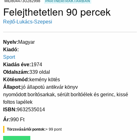
MID804473U282998
PARTNERI RAKTÁRBAN
Felejthetetlen 90 percek
Rejtő-Lukács-Szepesi
Nyelv
Magyar
Kiadó
Sport
Kiadás éve
1974
Oldalszám
339 oldal
Kötésmód
kemény kötés
Állapot
jó állapotú antikvár könyv
nyomódott borítósarkak, sérült borítóélek és gerinc, kissé
foltos lapélek
ISBN
9632535014
Ár
990 Ft
Törzsvásárlói pontok
99