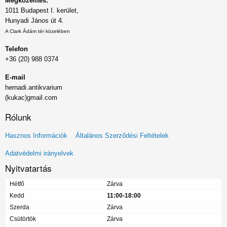
Megközelítés:
1011 Budapest I. kerület,
Hunyadi János út 4.
A Clark Ádám tér közelében
Telefon
+36 (20) 988 0374
E-mail
hernadi.antikvarium
(kukac)gmail.com
Rólunk
Lábléc
Hasznos Információk
Általános Szerződési Feltételek
menü
Adatvédelmi irányelvek
Nyitvatartás
Hétfő
Zárva
Kedd
11:00-18:00
Szerda
Zárva
Csütörtök
Zárva