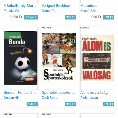
A futballkirály-Marco Van Basten
Az igazi Beckham
Maradona
Pálfalvi Gábor
Dénes Tamás-Mácsik Viktor
Szabó Sándor
3 590 Ft
990 Ft
2 154 Ft
990 Ft
594 Ft
PARTNER
PARTNER
Bunda - Futball és szervezett bűnözés
Sportolók, sporterkölcsök
Álom és valóság - A magyarok és a mexikói világbajnokság
Declan Hill
Zsolt Róbert
Pintér István
950 Ft
990 Ft
990 Ft
PARTNER
PARTNER