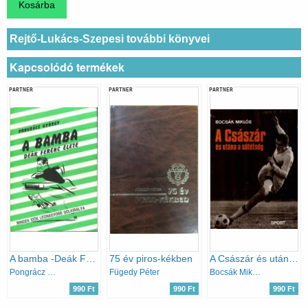
Rejtő-Lukács-Szepesi további könyvei
Kapcsolódó termékek
PARTNER
PARTNER
PARTNER
A bamba -Deák Ferenc élete
75 év piros-kékben
A Császár és utána a sötétség
Pongrácz György
Fügedy Péter
Bocsák Miklós
990 Ft
990 Ft
990 Ft