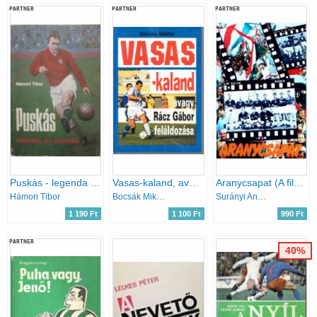
PARTNER
PARTNER
PARTNER
Puskás - legenda és valóság
Vasas-kaland, avagy Rácz Gábor feláldozása
Aranycsapat (A film születése, és ami a filmből kimaradt...)
Hámori Tibor
Bocsák Miklós
Surányi András-Hernádi Miklós
1 190 Ft
1 100 Ft
990 Ft
PARTNER
40%