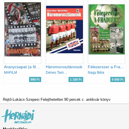
Aranycsapat (a film születése, és ami a filmből kimaradt...)
Háromoroszlánosok
Félezerszer a Fradiért (Hatvanan dr. Géczi István hatvan évéről)
MAFILM
Dénes Tamás; Mácsik Viktor
Nagy Béla
990 Ft
1 100 Ft
9 000 Ft
Rejtő-Lukács-Szepesi Felejthetetlen 90 percek c. antikvár könyv