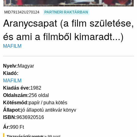
MID791342U270124
PARTNERI RAKTÁRBAN
Aranycsapat (a film születése,
és ami a filmből kimaradt...)
MAFILM
Nyelv
Magyar
Kiadó
MAFILM
Kiadás éve
1982
Oldalszám
256 oldal
Kötésmód
papír / puha kötés
Állapot
jó állapotú antikvár könyv
ISBN
9636920516
Ár
990 Ft
Törzsvásárlói pontok
99