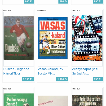
990 Ft
990 Ft
990 Ft
PARTNER
PARTNER
PARTNER
Puskás - legenda és valóság
Vasas-kaland, avagy Rácz Gábor feláldozása
Aranycsapat (A film születése, és ami a filmből kimaradt...)
Hámori Tibor
Bocsák Miklós
Surányi András-Hernádi Miklós
1 190 Ft
1 100 Ft
990 Ft
PARTNER
PARTNER