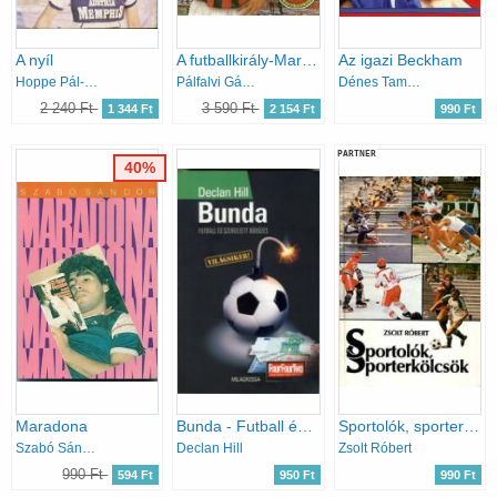
A nyíl
A futballkirály-Marco Van Basten
Az igazi Beckham
Hoppe Pál-Szabó Ferenc
Pálfalvi Gábor
Dénes Tamás-Mácsik Viktor
2 240 Ft
3 590 Ft
1 344 Ft
2 154 Ft
990 Ft
PARTNER
40%
Maradona
Bunda - Futball és szervezett bűnözés
Sportolók, sporterkölcsök
Szabó Sándor
Declan Hill
Zsolt Róbert
990 Ft
594 Ft
950 Ft
990 Ft