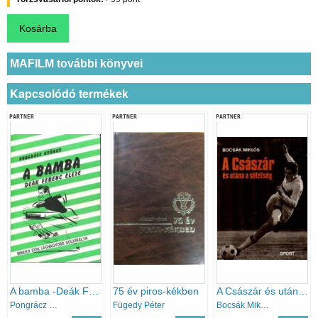
MAFILM további könyvei
Kapcsolódó termékek
PARTNER
PARTNER
PARTNER
A bamba -Deák Ferenc élete
75 év piros-kékben
A Császár és utána a sötétség
Pongrácz György
Fügedy Péter
Bocsák Miklós