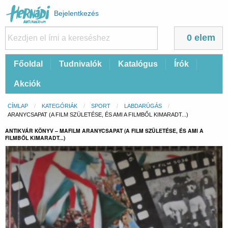
Felhasználói
Bejelentkezés
fiók
menüje
0 elem
Fő
Főoldal
Tudnivalók
Katalógus
Írók
navigáció
Akciók
Morzsa
CÍMLAP
KATEGÓRIÁK
SPORT
LABDARÚGÁS
CURRENT:
ARANYCSAPAT (A FILM SZÜLETÉSE, ÉS AMI A FILMBŐL KIMARADT...)
ANTIKVÁR KÖNYV – MAFILM ARANYCSAPAT (A FILM SZÜLETÉSE, ÉS AMI A
FILMBŐL KIMARADT...)