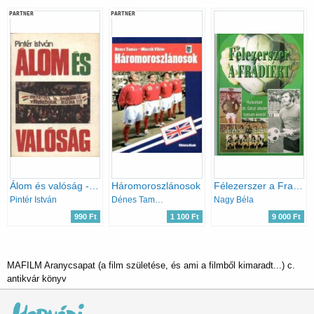
PARTNER
PARTNER
Álom és valóság - A magyarok és a mexikói világbajnokság
Háromoroszlánosok
Félezerszer a Fradiért (Hatvanan dr. Géczi István hatvan évéről)
Pintér István
Dénes Tamás; Mácsik Viktor
Nagy Béla
990 Ft
1 100 Ft
9 000 Ft
MAFILM Aranycsapat (a film születése, és ami a filmből kimaradt...) c.
antikvár könyv