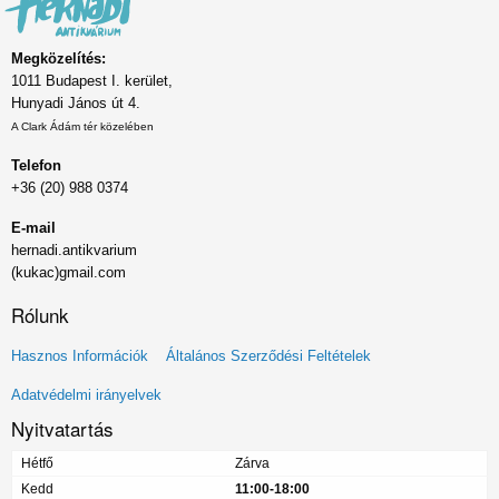
Megközelítés:
1011 Budapest I. kerület,
Hunyadi János út 4.
A Clark Ádám tér közelében
Telefon
+36 (20) 988 0374
E-mail
hernadi.antikvarium
(kukac)gmail.com
Rólunk
Lábléc
Hasznos Információk
Általános Szerződési Feltételek
menü
Adatvédelmi irányelvek
Nyitvatartás
Hétfő
Zárva
Kedd
11:00-18:00