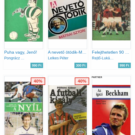
Puha vagy, Jenő!
A nevető ötödik-Mátrai sztori
Felejthetetlen 90 percek
Pongrácz György
Lelkes Péter
Rejtő-Lukács-Szepesi
990 Ft
300 Ft
990 Ft
PARTNER
40%
40%