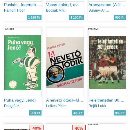
Puskás - legenda és valóság
Vasas-kaland, avagy Rácz Gábor feláldozása
Aranycsapat (A film születése, és ami a filmből kimaradt...)
Hámori Tibor
Bocsák Miklós
Surányi András-Hernádi Miklós
1 190 Ft
1 100 Ft
990 Ft
PARTNER
PARTNER
Puha vagy, Jenő!
A nevető ötödik-Mátrai sztori
Felejthetetlen 90 percek
Pongrácz György
Lelkes Péter
Rejtő-Lukács-Szepesi
990 Ft
300 Ft
990 Ft
PARTNER
40%
40%