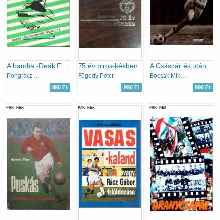
A bamba -Deák Ferenc élete
75 év piros-kékben
A Császár és utána a sötétség
Pongrácz György
Fügedy Péter
Bocsák Miklós
990 Ft
990 Ft
990 Ft
PARTNER
PARTNER
PARTNER