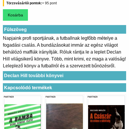
Törzsvásárlói pontok
95
Fülszöveg
Napjaink profi sportjának, a futballnak legfőbb mételye a
fogadási csalás. A bundázásokat immár az egész világot
behálózó maffiák irányítják. Róluk rántja le a leplet Declan
Hill világsikerű könyve. Több, mint krimi, ez maga a valóság!
Leleplező könyv a futballról és a szervezett bűnözésről.
Declan Hill további könyvei
Kapcsolódó termékek
PARTNER
PARTNER
PARTNER