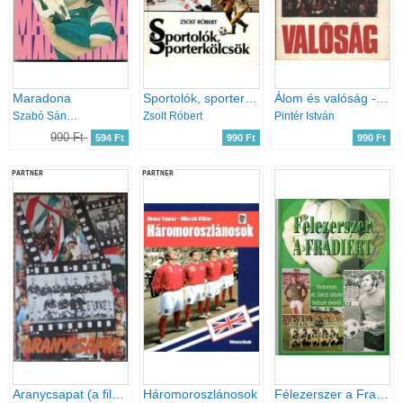
Maradona
Sportolók, sporterkölcsök
Álom és valóság - A magyarok és a mexikói világbajnokság
Szabó Sándor
Zsolt Róbert
Pintér István
990 Ft
594 Ft
990 Ft
990 Ft
PARTNER
PARTNER
Aranycsapat (a film születése, és ami a filmből kimaradt...)
Háromoroszlánosok
Félezerszer a Fradiért (Hatvanan dr. Géczi István hatvan évéről)