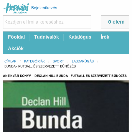
Felhasználói
Bejelentkezés
fiók
menüje
0 elem
Fő
Főoldal
Tudnivalók
Katalógus
Írók
navigáció
Akciók
Morzsa
CÍMLAP
KATEGÓRIÁK
SPORT
LABDARÚGÁS
CURRENT:
BUNDA - FUTBALL ÉS SZERVEZETT BŰNÖZÉS
ANTIKVÁR KÖNYV – DECLAN HILL BUNDA - FUTBALL ÉS SZERVEZETT BŰNÖZÉS