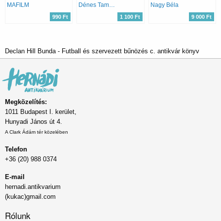
MAFILM
Dénes Tamás; Mácsik Viktor
Nagy Béla
990 Ft
1 100 Ft
9 000 Ft
Declan Hill Bunda - Futball és szervezett bűnözés c. antikvár könyv
Megközelítés:
1011 Budapest I. kerület,
Hunyadi János út 4.
A Clark Ádám tér közelében
Telefon
+36 (20) 988 0374
E-mail
hernadi.antikvarium
(kukac)gmail.com
Rólunk