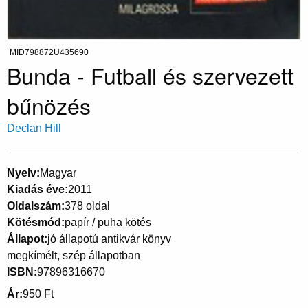
MID798872U435690
Bunda - Futball és szervezett
bűnözés
Declan Hill
Nyelv
Magyar
Kiadás éve
2011
Oldalszám
378 oldal
Kötésmód
papír / puha kötés
Állapot
jó állapotú antikvár könyv
megkímélt, szép állapotban
ISBN
97896316670
Ár
950 Ft