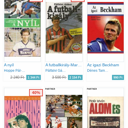
A nyíl
A futballkirály-Marco Van Basten
Az igazi Beckham
Hoppe Pál-Szabó Ferenc
Pálfalvi Gábor
Dénes Tamás-Mácsik Viktor
2 240 Ft
3 590 Ft
1 344 Ft
2 154 Ft
990 Ft
PARTNER
PARTNER
40%