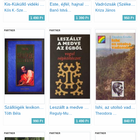
Kis-Küküllő vidéki magyar népművészet
Este, éjfél, hajnal (Baranyai népmesék)
Vadrózsák (Székely népköltési gyűjtemény)
Kós K.-Szentimrei J.-Nagy J.
Banó István (szerk.)
Kriza János
1 490 Ft
1 390 Ft
950 Ft
PARTNER
PARTNER
Szállóigék lexikona (reprint kiadás)
Leszállt a medve az égből (vogul népköltészet)
Ishi, az utolsó vadember
Tóth Béla
Reguly-Munkácsi-Kálmán
Theodora Kroeber
990 Ft
1 490 Ft
840 Ft
PARTNER
PARTNER
PARTNER