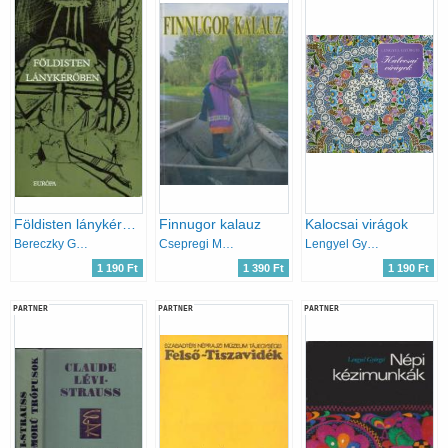
Földisten lánykérőben - Finnugor mitológiai és történeti énekek
Finnugor kalauz
Kalocsai virágok
Bereczky Gábor (szerk)
Csepregi Márta
Lengyel Györgyi
1 190 Ft
1 390 Ft
1 190 Ft
PARTNER
PARTNER
PARTNER