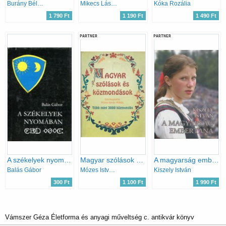
Burány Béla (szerk.)
Mikecs László
Kóka Rozália
1 790 Ft
1 190 Ft
1 490 Ft
PARTNER
PARTNER
A székelyek nyomában
Magyar szólások és közmondások
A magyarság embertana
Balás Gábor
Mózes István Miklós (szerk.)
Kiszely István
300 Ft
1 100 Ft
1 990 Ft
Vámszer Géza Életforma és anyagi műveltség c. antikvár könyv