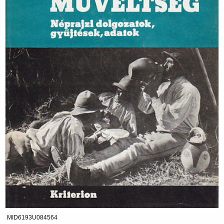
MID6193U084564