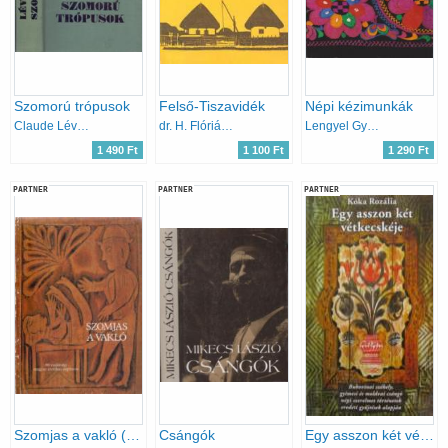
Szomorú trópusok
Felső-Tiszavidék
Népi kézimunkák
Claude Lévi-Strauss
dr. H. Flórián Mária
Lengyel Györgyi
1 490 Ft
1 100 Ft
1 290 Ft
PARTNER
PARTNER
PARTNER
Szomjas a vakló (66 vajdasági magyar erotikus népmese)
Csángók
Egy asszon két vétkecskéje