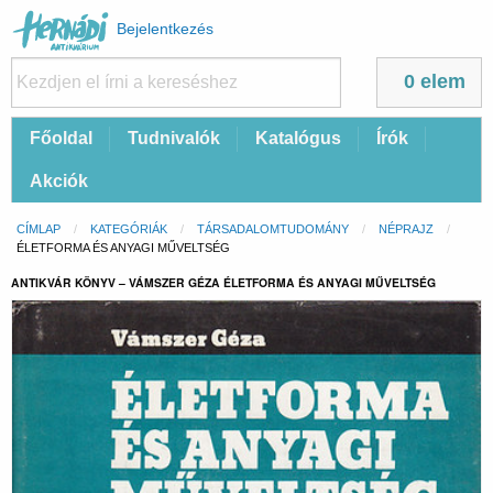
Felhasználói
Bejelentkezés
fiók
menüje
0 elem
Fő
Főoldal
Tudnivalók
Katalógus
Írók
navigáció
Akciók
Morzsa
CÍMLAP
KATEGÓRIÁK
TÁRSADALOMTUDOMÁNY
NÉPRAJZ
CURRENT:
ÉLETFORMA ÉS ANYAGI MŰVELTSÉG
ANTIKVÁR KÖNYV – VÁMSZER GÉZA ÉLETFORMA ÉS ANYAGI MŰVELTSÉG