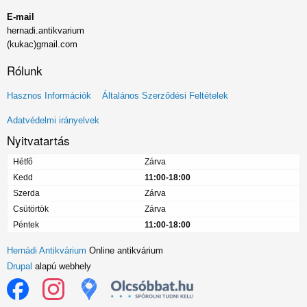
E-mail
hernadi.antikvarium
(kukac)gmail.com
Rólunk
Lábléc
Hasznos Információk
Általános Szerződési Feltételek
menü
Adatvédelmi irányelvek
Nyitvatartás
Hétfő
Zárva
Kedd
11:00-18:00
Szerda
Zárva
Csütörtök
Zárva
Péntek
11:00-18:00
Hernádi Antikvárium
Online antikvárium
Drupal
alapú webhely