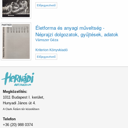
Előjegyezhető
PARTNER
Életforma és anyagi műveltség -
Néprajzi dolgozatok, gyűjtések, adatok
Vámszer Géza
Kriterion Könyvkiadó
Előjegyezhető
Megközelítés:
1011 Budapest I. kerület,
Hunyadi János út 4.
A Clark Ádám tér közelében
Telefon
+36 (20) 988 0374