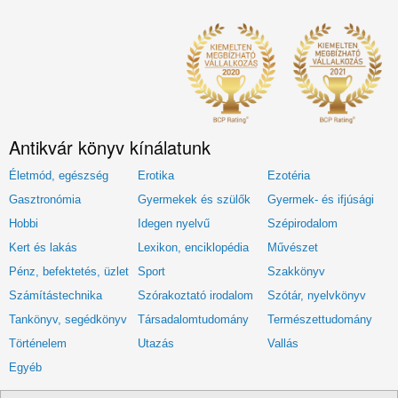
Antikvár könyv kínálatunk
Életmód, egészség
Erotika
Ezotéria
Gasztronómia
Gyermekek és szülők
Gyermek- és ifjúsági
Hobbi
Idegen nyelvű
Szépirodalom
Kert és lakás
Lexikon, enciklopédia
Művészet
Pénz, befektetés, üzlet
Sport
Szakkönyv
Számítástechnika
Szórakoztató irodalom
Szótár, nyelvkönyv
Tankönyv, segédkönyv
Társadalomtudomány
Természettudomány
Történelem
Utazás
Vallás
Egyéb