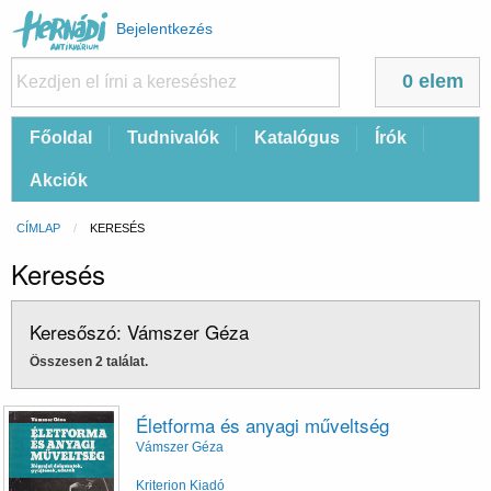
Felhasználói
Bejelentkezés
fiók
menüje
0 elem
Fő
Főoldal
Tudnivalók
Katalógus
Írók
navigáció
Akciók
Morzsa
CÍMLAP
CURRENT:
KERESÉS
Keresés
Keresőszó: Vámszer Géza
Összesen 2 találat.
Életforma és anyagi műveltség
Vámszer Géza
Kriterion Kiadó