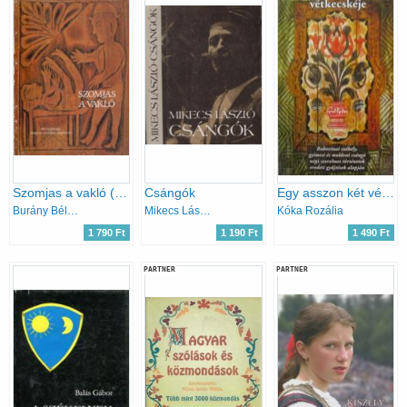
Szomjas a vakló (66 vajdasági magyar erotikus népmese)
Csángók
Egy asszon két vétkecskéje
Burány Béla (szerk.)
Mikecs László
Kóka Rozália
1 790 Ft
1 190 Ft
1 490 Ft
PARTNER
PARTNER