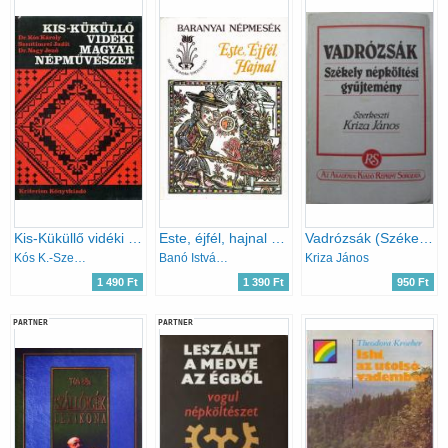
Kis-Küküllő vidéki magyar népművészet
Este, éjfél, hajnal (Baranyai népmesék)
Vadrózsák (Székely népköltési gyűjtemény)
Kós K.-Szentimrei J.-Nagy J.
Banó István (szerk.)
Kriza János
1 490 Ft
1 390 Ft
950 Ft
PARTNER
PARTNER