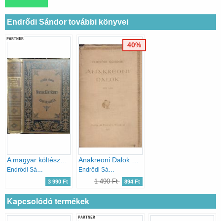
Endrődi Sándor további könyvei
PARTNER
40%
A magyar költészet kincsesháza
Anakreoni Dalok 1902-1909
Endrődi Sándor
Endrődi Sándor
1 490 Ft
3 990 Ft
894 Ft
Kapcsolódó termékek
PARTNER