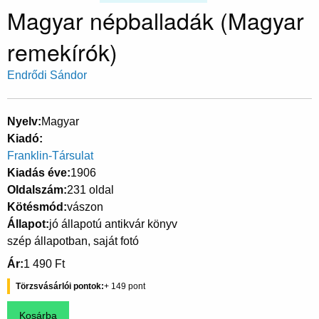
Magyar népballadák (Magyar
remekírók)
Endrődi Sándor
Nyelv
Magyar
Kiadó
Franklin-Társulat
Kiadás éve
1906
Oldalszám
231 oldal
Kötésmód
vászon
Állapot
jó állapotú antikvár könyv
szép állapotban, saját fotó
Ár
1 490 Ft
Törzsvásárlói pontok
149