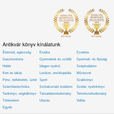
Antikvár könyv kínálatunk
Életmód, egészség
Erotika
Ezotéria
Gasztronómia
Gyermekek és szülők
Gyermek- és ifjúsági
Hobbi
Idegen nyelvű
Szépirodalom
Kert és lakás
Lexikon, enciklopédia
Művészet
Pénz, befektetés, üzlet
Sport
Szakkönyv
Számítástechnika
Szórakoztató irodalom
Szótár, nyelvkönyv
Tankönyv, segédkönyv
Társadalomtudomány
Természettudomány
Történelem
Utazás
Vallás
Egyéb