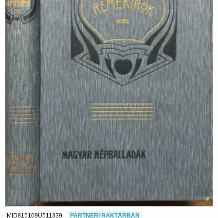
MID815109U511339
PARTNERI RAKTÁRBAN