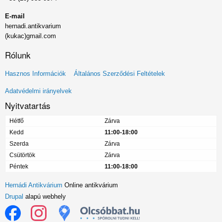
E-mail
hernadi.antikvarium
(kukac)gmail.com
Rólunk
Lábléc
Hasznos Információk
Általános Szerződési Feltételek
menü
Adatvédelmi irányelvek
Nyitvatartás
Hétfő
Zárva
Kedd
11:00-18:00
Szerda
Zárva
Csütörtök
Zárva
Péntek
11:00-18:00
Hernádi Antikvárium
Online antikvárium
Drupal
alapú webhely