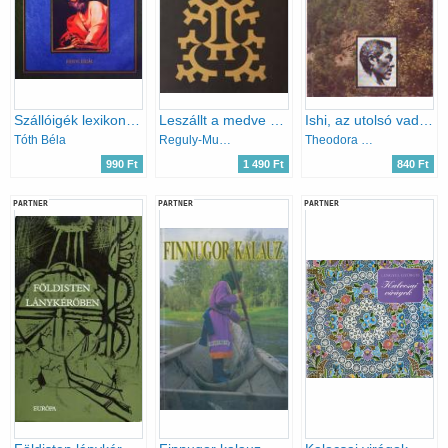
Szállóigék lexikona (reprint kiadás)
Leszállt a medve az égből (vogul népköltészet)
Ishi, az utolsó vadember
Tóth Béla
Reguly-Munkácsi-Kálmán
Theodora Kroeber
990 Ft
1 490 Ft
840 Ft
PARTNER
PARTNER
PARTNER