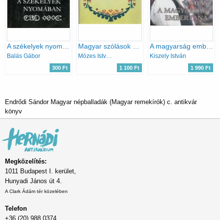
A székelyek nyomában
Magyar szólások és közmondások
A magyarság embertana
Balás Gábor
Mózes István Miklós (szerk.)
Kiszely István
300 Ft
1 100 Ft
1 990 Ft
Endrődi Sándor Magyar népballadák (Magyar remekírók) c. antikvár
könyv
Megközelítés:
1011 Budapest I. kerület,
Hunyadi János út 4.
A Clark Ádám tér közelében
Telefon
+36 (20) 988 0374