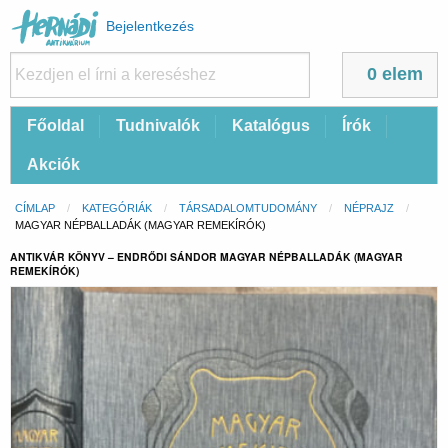
Felhasználói
Bejelentkezés
fiók
menüje
0 elem
Fő
Főoldal
Tudnivalók
Katalógus
Írók
navigáció
Akciók
Morzsa
CÍMLAP
KATEGÓRIÁK
TÁRSADALOMTUDOMÁNY
NÉPRAJZ
CURRENT:
MAGYAR NÉPBALLADÁK (MAGYAR REMEKÍRÓK)
ANTIKVÁR KÖNYV – ENDRŐDI SÁNDOR MAGYAR NÉPBALLADÁK (MAGYAR
REMEKÍRÓK)