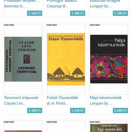
Földisten lánykérőben - Finnugor mitológiai és történeti énekek
Finnugor kalauz
Kalocsai virágok
Bereczky Gábor (szerk)
Csepregi Márta
Lengyel Györgyi
1 190 Ft
1 390 Ft
1 190 Ft
PARTNER
PARTNER
PARTNER
Szomorú trópusok
Felső-Tiszavidék
Népi kézimunkák
Claude Lévi-Strauss
dr. H. Flórián Mária
Lengyel Györgyi
1 490 Ft
1 100 Ft
1 290 Ft
PARTNER
PARTNER
PARTNER