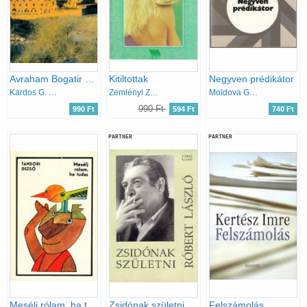
Avraham Bogatir hét napja
Kitiltottak
Negyven prédikátor
Kardos G. György
Zemlényi Zoltán
Moldova György
990 Ft
990 Ft
594 Ft
740 Ft
PARTNER
PARTNER
Mesélj rólam, ha tudsz
Zsidónak születni
Felszámolás