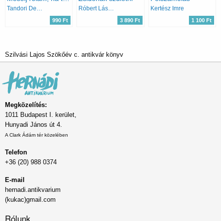
Tandori Dezső
Róbert László
Kertész Imre
990 Ft
3 890 Ft
1 100 Ft
Szilvási Lajos Szökőév c. antikvár könyv
Megközelítés:
1011 Budapest I. kerület,
Hunyadi János út 4.
A Clark Ádám tér közelében
Telefon
+36 (20) 988 0374
E-mail
hernadi.antikvarium
(kukac)gmail.com
Rólunk