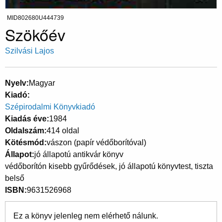
MID802680U444739
Szökőév
Szilvási Lajos
Nyelv
Magyar
Kiadó
Szépirodalmi Könyvkiadó
Kiadás éve
1984
Oldalszám
414 oldal
Kötésmód
vászon (papír védőborítóval)
Állapot
jó állapotú antikvár könyv
védőborítón kisebb gyűrődések, jó állapotú könyvtest, tiszta
belső
ISBN
9631526968
Ez a könyv jelenleg nem elérhető nálunk.