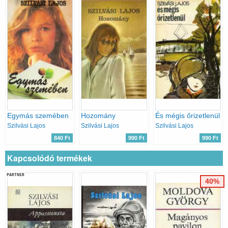
Egymás szemében
Hozomány
És mégis őrizetlenül
Szilvási Lajos
Szilvási Lajos
Szilvási Lajos
840 Ft
990 Ft
990 Ft
Kapcsolódó termékek
PARTNER
40%