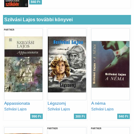
840 Ft
Szilvási Lajos további könyvei
PARTNER
Appassionata
Légszomj
A néma
Szilvási Lajos
Szilvási Lajos
Szilvási Lajos
990 Ft
300 Ft
840 Ft
PARTNER
PARTNER