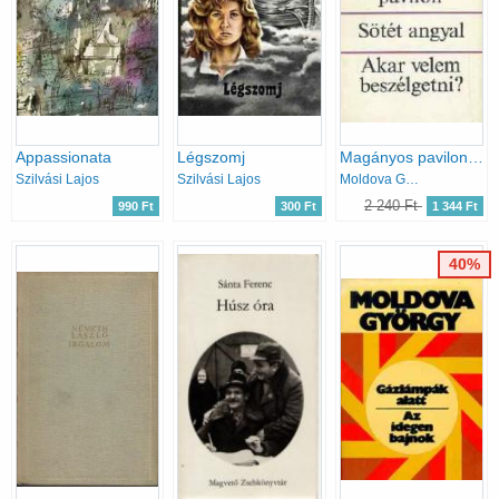
Appassionata
Légszomj
Magányos pavilon-Sötét angyal-Akar velem beszélgetni?
Szilvási Lajos
Szilvási Lajos
Moldova György
2 240 Ft
990 Ft
300 Ft
1 344 Ft
40%