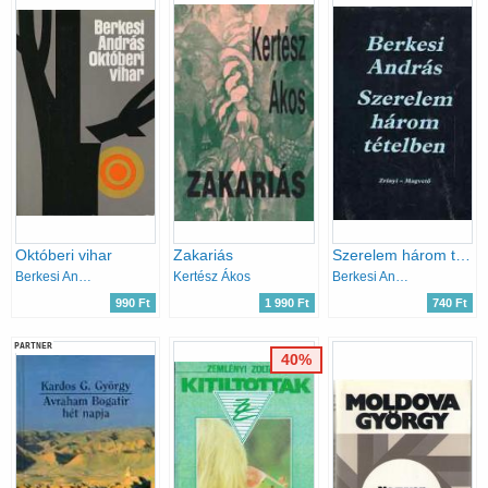
Októberi vihar
Zakariás
Szerelem három tételben
Berkesi András
Kertész Ákos
Berkesi András
990 Ft
1 990 Ft
740 Ft
PARTNER
40%