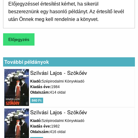
Előjegyzéssel értesítést kérhet, ha sikerül
beszereznünk egy hasonló példányt. Az értesítő levél
után Önnek meg kell rendelnie a könyvet.
További példányok
Szilvási Lajos - Szökőév
Kiadó
Szépirodalmi Könyvkiadó
Kiadás éve
1984
Oldalszám
414 oldal
840 Ft
Szilvási Lajos - Szökőév
Kiadó
Szépirodalmi Könyvkiadó
Kiadás éve
1982
Oldalszám
416 oldal