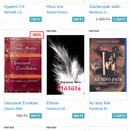
Irgalom I-II.
Húsz óra
Gázlámpák alatt-Az idegen bajnok
Németh László
Sánta Ferenc
Moldova György
1 990 Ft
740 Ft
840 Ft
1 194 Ft
PARTNER
PARTNER
40%
Utazások Erotikában (Ki a franc az a Goethe?)
Elölüla
Az alsó fiók
Vámos Miklós
Selmeczi Mari
Pünkösti Árpád
990 Ft
594 Ft
990 Ft
1 100 Ft
PARTNER
PARTNER