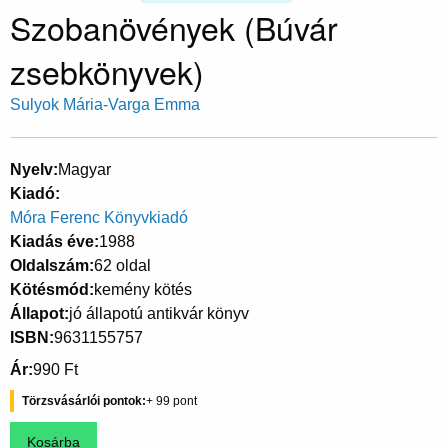
Szobanövények (Búvár
zsebkönyvek)
Sulyok Mária-Varga Emma
Nyelv
Magyar
Kiadó
Móra Ferenc Könyvkiadó
Kiadás éve
1988
Oldalszám
62 oldal
Kötésmód
kemény kötés
Állapot
jó állapotú antikvár könyv
ISBN
9631155757
Ár
990 Ft
Törzsvásárlói pontok
99