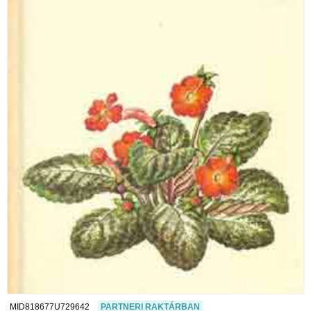
MID818677U729642
PARTNERI RAKTÁRBAN