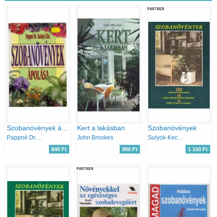
PARTNER
Szobanövények ápolása
Kert a lakásban
Szobanövények
Pappné Dr. Tarányi Zita
John Brookes
Sulyok-Kecskés-Kuhn-Szabó
840 Ft
990 Ft
1 100 Ft
PARTNER