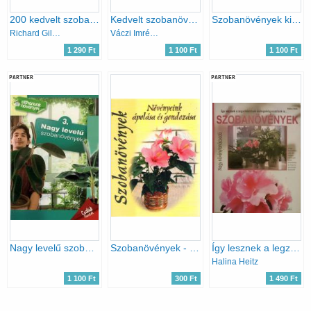
200 kedvelt szobanövény termesztése és ápolása
Kedvelt szobanövények
Szobanövények kisméretű levelekkel - Családi füzetek - 4.
Richard Gilbert
Váczi Imréné Dr.; Dede Géza
1 290 Ft
1 100 Ft
1 100 Ft
PARTNER
PARTNER
Nagy levelű szobanövények (Otthonunk növényei 3.)
Szobanövények - Növényeink ápolása és gondozása
Így lesznek a legzöldebbek és legvirágosabbak... A szobanövények (Nagy növénytanácsadó)
Halina Heitz
1 100 Ft
300 Ft
1 490 Ft