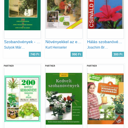
Szobanövények - 188 színes növényportré, 44 színes virágkötészeti remekmű, 44 színes kórkép és kárkép
Növényekkel az egészséges szobalevegőért
Hálás szobanövények (Csináld magad)
Sulyok Mária · Kecskés Tibor
Kurt Henseler
Joachim Breschke
740 Ft
990 Ft
300 Ft
PARTNER
PARTNER
PARTNER