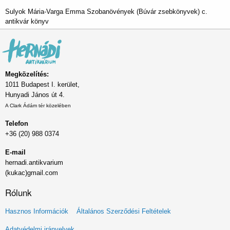
Sulyok Mária-Varga Emma Szobanövények (Búvár zsebkönyvek) c.
antikvár könyv
Megközelítés:
1011 Budapest I. kerület,
Hunyadi János út 4.
A Clark Ádám tér közelében
Telefon
+36 (20) 988 0374
E-mail
hernadi.antikvarium
(kukac)gmail.com
Rólunk
Lábléc
Hasznos Információk
Általános Szerződési Feltételek
menü
Adatvédelmi irányelvek