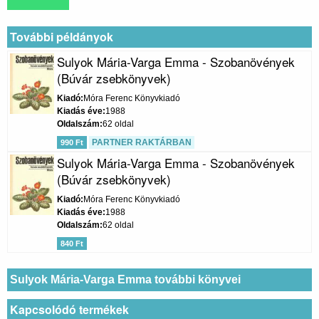
További példányok
Sulyok Mária-Varga Emma - Szobanövények
(Búvár zsebkönyvek)
Kiadó
Móra Ferenc Könyvkiadó
Kiadás éve
1988
Oldalszám
62 oldal
PARTNER RAKTÁRBAN
990 Ft
Sulyok Mária-Varga Emma - Szobanövények
(Búvár zsebkönyvek)
Kiadó
Móra Ferenc Könyvkiadó
Kiadás éve
1988
Oldalszám
62 oldal
840 Ft
Sulyok Mária-Varga Emma további könyvei
Kapcsolódó termékek