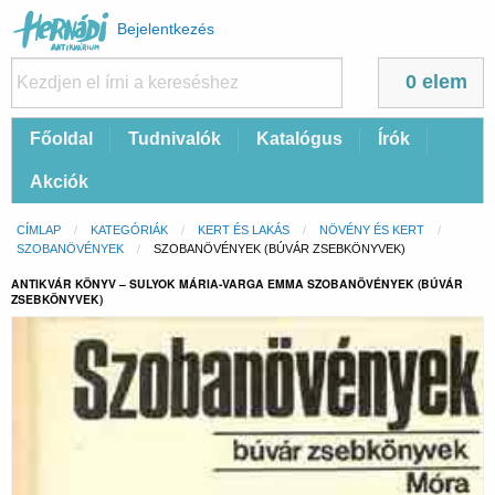
Felhasználói
Bejelentkezés
fiók
menüje
0 elem
Fő
Főoldal
Tudnivalók
Katalógus
Írók
navigáció
Akciók
Morzsa
CÍMLAP
KATEGÓRIÁK
KERT ÉS LAKÁS
NÖVÉNY ÉS KERT
SZOBANÖVÉNYEK
CURRENT:
SZOBANÖVÉNYEK (BÚVÁR ZSEBKÖNYVEK)
ANTIKVÁR KÖNYV – SULYOK MÁRIA-VARGA EMMA SZOBANÖVÉNYEK (BÚVÁR
ZSEBKÖNYVEK)