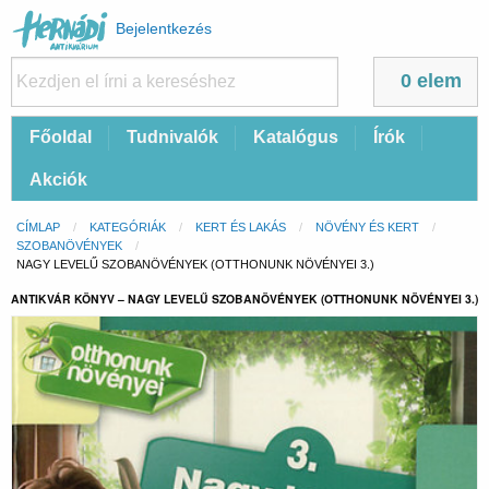
Felhasználói
Bejelentkezés
fiók
menüje
0 elem
Fő
Főoldal
Tudnivalók
Katalógus
Írók
navigáció
Akciók
Morzsa
CÍMLAP
KATEGÓRIÁK
KERT ÉS LAKÁS
NÖVÉNY ÉS KERT
SZOBANÖVÉNYEK
CURRENT:
NAGY LEVELŰ SZOBANÖVÉNYEK (OTTHONUNK NÖVÉNYEI 3.)
ANTIKVÁR KÖNYV – NAGY LEVELŰ SZOBANÖVÉNYEK (OTTHONUNK NÖVÉNYEI 3.)