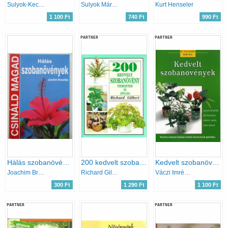
Sulyok-Kecskés-Kuhn-Szabó
Sulyok Mária · Kecskés Tibor
Kurt Henseler
1 100 Ft
740 Ft
990 Ft
PARTNER
PARTNER
Hálás szobanövények (Csináld magad)
200 kedvelt szobanövény termesztése és ápolása
Kedvelt szobanövények
Joachim Breschke
Richard Gilbert
Váczi Imréné Dr.; Dede Géza
300 Ft
1 290 Ft
1 100 Ft
PARTNER
PARTNER