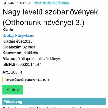
MID746527U642120
PARTNERI RAKTÁRBAN
Nagy levelű szobanövények
(Otthonunk növényei 3.)
Kiadó
Szalay Könyvkiadó
Kiadás éve
2013
Oldalszám
32 oldal
Kötésmód
irkafűzött
Állapot
jó állapotú antikvár könyv
ISBN
9789632514147
Ár
1 100 Ft
Törzsvásárlói pontok
110
Fülszöveg