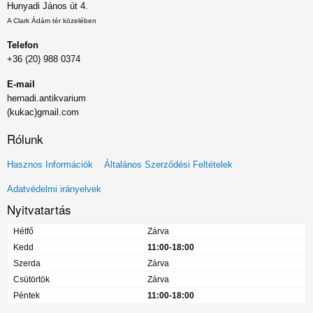
Hunyadi János út 4.
A Clark Ádám tér közelében
Telefon
+36 (20) 988 0374
E-mail
hernadi.antikvarium
(kukac)gmail.com
Rólunk
Lábléc
Hasznos Információk
Általános Szerződési Feltételek
menü
Adatvédelmi irányelvek
Nyitvatartás
Hétfő
Zárva
Kedd
11:00-18:00
Szerda
Zárva
Csütörtök
Zárva
Péntek
11:00-18:00