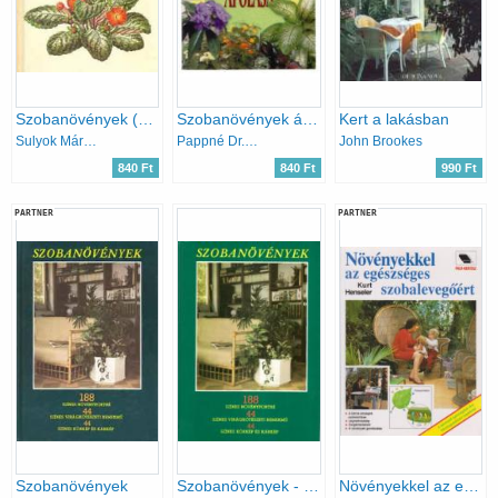
Szobanövények (Búvár zsebkönyvek)
Szobanövények ápolása
Kert a lakásban
Sulyok Mária-Varga Emma
Pappné Dr. Tarányi Zita
John Brookes
840 Ft
840 Ft
990 Ft
PARTNER
PARTNER
Szobanövények
Szobanövények - 188 színes növényportré, 44 színes virágkötészeti remekmű, 44 színes kórkép és kárkép
Növényekkel az egészséges szobalevegőért