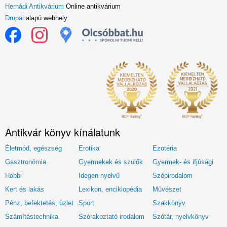
Hernádi Antikvárium
Online antikvárium
Drupal
alapú webhely
Antikvár könyv kínálatunk
Életmód, egészség
Erotika
Ezotéria
Gasztronómia
Gyermekek és szülők
Gyermek- és ifjúsági
Hobbi
Idegen nyelvű
Szépirodalom
Kert és lakás
Lexikon, enciklopédia
Művészet
Pénz, befektetés, üzlet
Sport
Szakkönyv
Számítástechnika
Szórakoztató irodalom
Szótár, nyelvkönyv