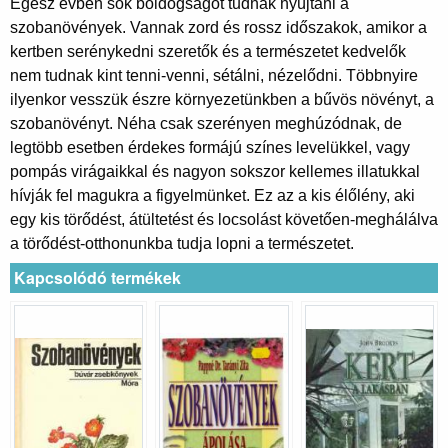
Egész évben sok boldogságot tudnak nyújtani a
szobanövények. Vannak zord és rossz időszakok, amikor a
kertben serénykedni szeretők és a természetet kedvelők
nem tudnak kint tenni-venni, sétálni, nézelődni. Többnyire
ilyenkor vesszük észre környezetünkben a bűvös növényt, a
szobanövényt. Néha csak szerényen meghúzódnak, de
legtöbb esetben érdekes formájú színes levelükkel, vagy
pompás virágaikkal és nagyon sokszor kellemes illatukkal
hívják fel magukra a figyelmünket. Ez az a kis élőlény, aki
egy kis törődést, átültetést és locsolást követően-meghálálva
a törődést-otthonunkba tudja lopni a természetet.
Kapcsolódó termékek