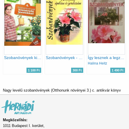
Szobanövények kisméretű levelekkel - Családi füzetek - 4.
Szobanövények - Növényeink ápolása és gondozása
Így lesznek a legzöldebbek és legvirágosabbak... A szobanövények (Nagy növénytanácsadó)
Halina Heitz
1 100 Ft
300 Ft
1 490 Ft
Nagy levelű szobanövények (Otthonunk növényei 3.) c. antikvár könyv
Megközelítés:
1011 Budapest I. kerület,