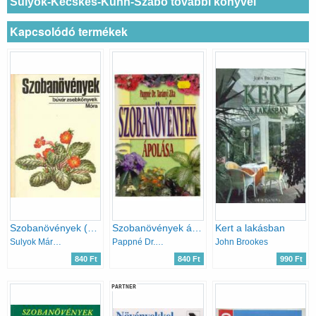
Sulyok-Kecskés-Kuhn-Szabó további könyvei
Kapcsolódó termékek
Szobanövények (Búvár zsebkönyvek)
Szobanövények ápolása
Kert a lakásban
Sulyok Mária-Varga Emma
Pappné Dr. Tarányi Zita
John Brookes
840 Ft
840 Ft
990 Ft
PARTNER