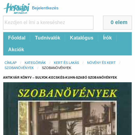
Felhasználói
Bejelentkezés
fiók
menüje
0 elem
Fő
Főoldal
Tudnivalók
Katalógus
Írók
navigáció
Akciók
Morzsa
CÍMLAP
KATEGÓRIÁK
KERT ÉS LAKÁS
NÖVÉNY ÉS KERT
SZOBANÖVÉNYEK
CURRENT:
SZOBANÖVÉNYEK
ANTIKVÁR KÖNYV – SULYOK-KECSKÉS-KUHN-SZABÓ SZOBANÖVÉNYEK