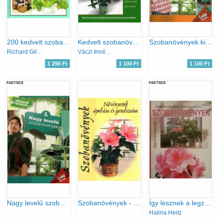
200 kedvelt szobanövény termesztése és ápolása
Kedvelt szobanövények
Szobanövények kisméretű levelekkel - Családi füzetek - 4.
Richard Gilbert
Váczi Imréné Dr.; Dede Géza
1 290 Ft
1 100 Ft
1 100 Ft
PARTNER
PARTNER
Nagy levelű szobanövények (Otthonunk növényei 3.)
Szobanövények - Növényeink ápolása és gondozása
Így lesznek a legzöldebbek és legvirágosabbak... A szobanövények (Nagy növénytanácsadó)
Halina Heitz