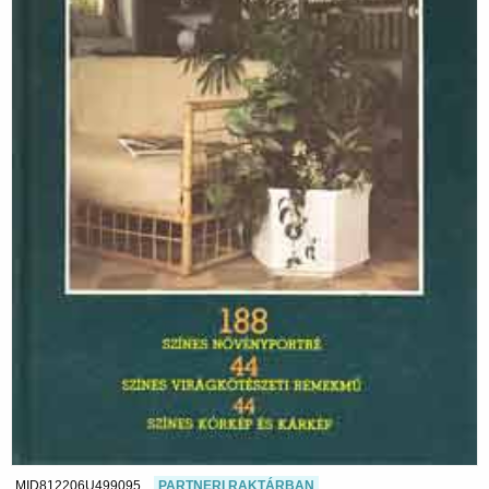
MID812206U499095
PARTNERI RAKTÁRBAN