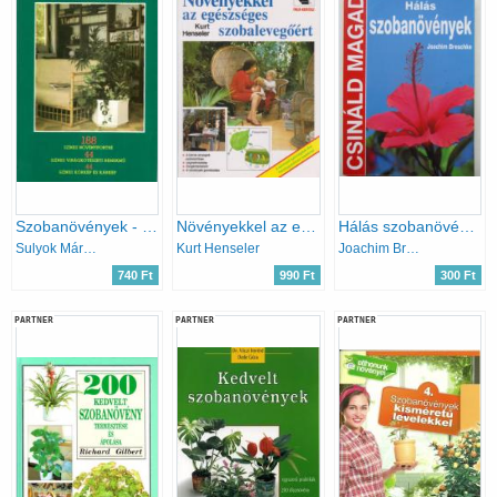
Szobanövények - 188 színes növényportré, 44 színes virágkötészeti remekmű, 44 színes kórkép és kárkép
Növényekkel az egészséges szobalevegőért
Hálás szobanövények (Csináld magad)
Sulyok Mária · Kecskés Tibor
Kurt Henseler
Joachim Breschke
740 Ft
990 Ft
300 Ft
PARTNER
PARTNER
PARTNER