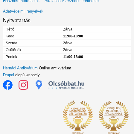
Hasznos Információk
Általános Szerződési Feltételek
menü
Adatvédelmi irányelvek
Nyitvatartás
Hétfő
Zárva
Kedd
11:00-18:00
Szerda
Zárva
Csütörtök
Zárva
Péntek
11:00-18:00
Hernádi Antikvárium
Online antikvárium
Drupal
alapú webhely