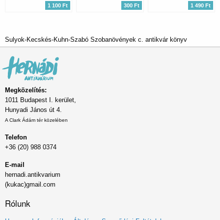
1 100 Ft
300 Ft
1 490 Ft
Sulyok-Kecskés-Kuhn-Szabó Szobanövények c. antikvár könyv
Megközelítés:
1011 Budapest I. kerület,
Hunyadi János út 4.
A Clark Ádám tér közelében
Telefon
+36 (20) 988 0374
E-mail
hernadi.antikvarium
(kukac)gmail.com
Rólunk
Lábléc