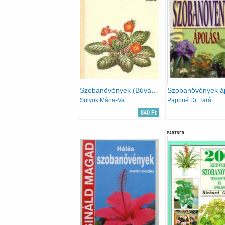
Szobanövények (Búvár zsebkönyvek)
Szobanövények á
Sulyok Mária-Varga Emma
Pappné Dr. Tarányi Zita
840 Ft
PARTNER