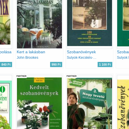
polása
Kert a lakásban
Szobanövények
John Brookes
Sulyok-Kecskés-Kuhn-Szabó
840 Ft
990 Ft
1 100 Ft
PARTNER
PARTNER