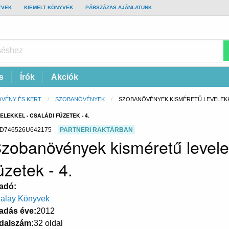
YVEK
KIEMELT KÖNYVEK
PÁRSZÁZAS AJÁNLATUNK
s
Írók
Akciók
VÉNY ÉS KERT
SZOBANÖVÉNYEK
CURRENT:
SZOBANÖVÉNYEK KISMÉRETŰ LEVELEKKEL
EKKEL - CSALÁDI FÜZETEK - 4.
D746526U642175
PARTNERI RAKTÁRBAN
zobanövények kisméretű levelek
üzetek - 4.
adó
alay Könyvek
adás éve
2012
dalszám
32 oldal