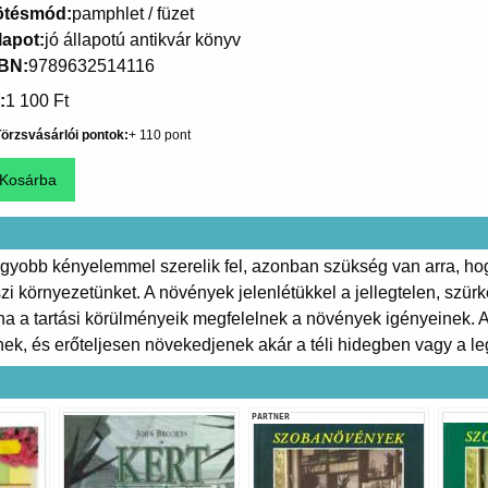
ötésmód
pamphlet / füzet
lapot
jó állapotú antikvár könyv
SBN
9789632514116
1 100 Ft
örzsvásárlói pontok
110
agyobb kényelemmel szerelik fel, azonban szükség van arra, hogy
i környezetünket. A növények jelenlétükkel a jellegtelen, szür
ha a tartási körülményeik megfelelnek a növények igényeinek. 
k, és erőteljesen növekedjenek akár a téli hidegben vagy a le
PARTNER