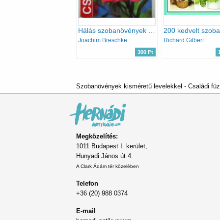
Hálás szobanövények (Csináld magad)
Joachim Breschke
Richard Gilbert
300 Ft
Szobanövények kisméretű levelekkel - Családi füze
Megközelítés:
1011 Budapest I. kerület,
Hunyadi János út 4.
A Clark Ádám tér közelében
Telefon
+36 (20) 988 0374
E-mail