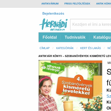
TOP
ANTIKVÁRIUM
FRISS FELTÖLTÉSEK
ANTIK KÖN
BAR
Felhasználói
Bejelentkezés
fiók
menüje
Hernádi
Fő
Főoldal
Tudnivalók
Katalógu
Antikvárium
navigáció
Online
Morzsa
CÍMLAP
KATEGÓRIÁK
KERT ÉS LAKÁS
NÖ
antikvárium
ANTIKVÁR KÖNYV – SZOBANÖVÉNYEK KISMÉRETŰ LEVEL
MI
S
f
Ki
Sz
Ki
Ol