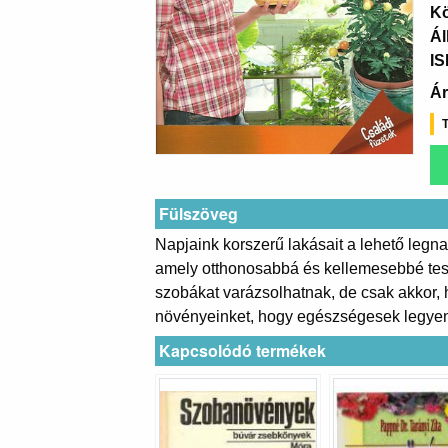
K
Ál
I
Ár
T
Fülszöveg
Napjaink korszerű lakásait a lehető legn
amely otthonosabbá és kellemesebbé tesz
szobákat varázsolhatnak, de csak akkor, 
növényeinket, hogy egészségesek legyene
Kapcsolódó termékek