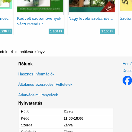
200 kedvelt szobanövény termesztése és ápolása
Kedvelt szobanövények
Nagy levelű szobanövények (Otthonunk növényei 3.)
Váczi Imréné Dr.; Dede Géza
1 290 Ft
1 100 Ft
1 100 Ft
tek - 4. c. antikvár könyv
Rólunk
Herná
Drupa
Lábléc
Hasznos Információk
menü
Általános Szerződési Feltételek
Adatvédelmi irányelvek
Nyitvatartás
Hétfő
Zárva
Kedd
11:00-18:00
Szerda
Zárva
Csütörtök
Zárva