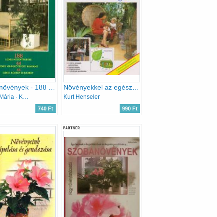
Szobanövények - 188 színes növényportré, 44 színes virágkötészeti remekmű, 44 színes kórkép és kárkép
Növényekkel az egészséges szobalevegőért
Sulyok Mária · Kecskés Tibor
Kurt Henseler
740 Ft
990 Ft
PARTNER