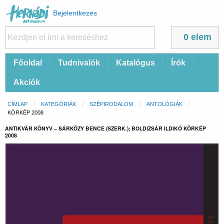
Felhasználói
Bejelentkezés
fiók
menüje
0 elem
Fő
Főoldal
Tudnivalók
Katalógus
Írók
navigáció
Akciók
Morzsa
CÍMLAP
KATEGÓRIÁK
SZÉPIRODALOM
ANTOLÓGIÁK
CURRENT:
KÖRKÉP 2008
ANTIKVÁR KÖNYV – SÁRKÖZY BENCE (SZERK.); BOLDIZSÁR ILDIKÓ KÖRKÉP
2008