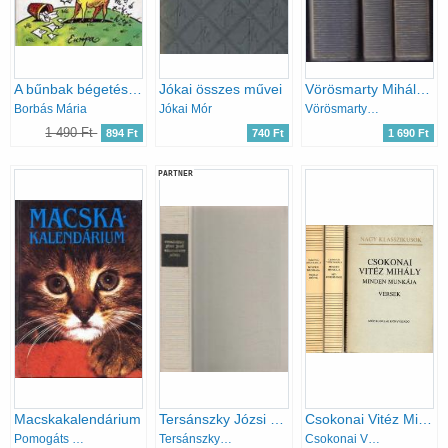
A bűnbak bégetése, avagy gyöngyszemek a papírkosárból
Jókai összes művei
Vörösmarty Mihály válogatott művei I-III.
Borbás Mária
Jókai Mór
Vörösmarty Mihály
1 490 Ft
894 Ft
740 Ft
1 690 Ft
PARTNER
Macskakalendárium
Tersánszky Józsi Jenő válogatott művei
Csokonai Vitéz Mihály minden munkája I-III. Versek-Műfordítások-Prózai művek
Pomogáts Béla
Tersánszky Józsi Jenő
Csokonai Vitéz Mihály