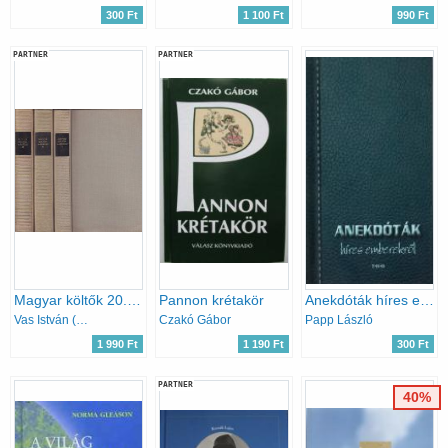
300 Ft
1 100 Ft
990 Ft
PARTNER
PARTNER
Magyar költők 20. század I-III. (Magyar remekírók)
Pannon krétakör
Anekdóták híres emberekről
Vas István (válogatta)
Czakó Gábor
Papp László
1 990 Ft
1 190 Ft
300 Ft
PARTNER
40%