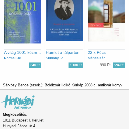
A világ 1001 közmondása
Hamlet a túlparton
22 x Pécs
Norma Gleason
Sumonyi Papp Zoltán (szerk.)
Méhes Károly (szerk.)
990 Ft
840 Ft
1 100 Ft
594 Ft
Sárközy Bence (szerk.); Boldizsár Ildikó Körkép 2008 c. antikvár könyv
Megközelítés:
1011 Budapest I. kerület,
Hunyadi János út 4.