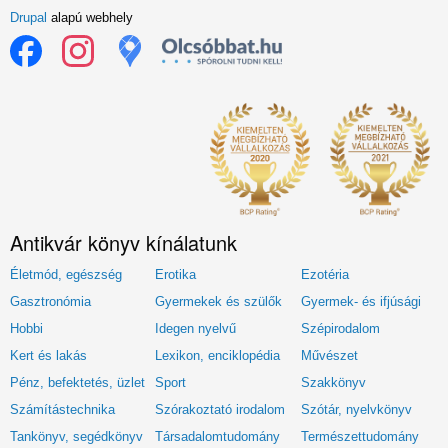
Drupal
alapú webhely
Antikvár könyv kínálatunk
Életmód, egészség
Erotika
Ezotéria
Gasztronómia
Gyermekek és szülők
Gyermek- és ifjúsági
Hobbi
Idegen nyelvű
Szépirodalom
Kert és lakás
Lexikon, enciklopédia
Művészet
Pénz, befektetés, üzlet
Sport
Szakkönyv
Számítástechnika
Szórakoztató irodalom
Szótár, nyelvkönyv
Tankönyv, segédkönyv
Társadalomtudomány
Természettudomány