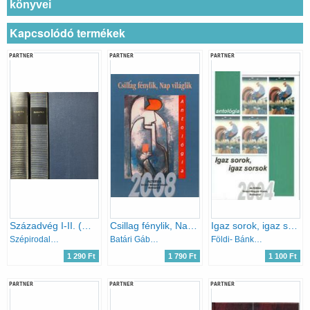
könyvei
Kapcsolódó termékek
PARTNER
PARTNER
PARTNER
Századvég I-II. (magyar remekírók)
Csillag fénylik, Nap világlik (Antológia)
Igaz sorok, igaz sorsok (antológia)
Szépirodalmi Könyvkiadó
Batári Gábor (szerk.)
Földi- Bánk- Balatoni- Abonyi- Duval- Kántor...
1 290 Ft
1 790 Ft
1 100 Ft
PARTNER
PARTNER
PARTNER