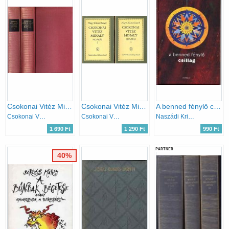
Csokonai Vitéz Mihály minden munkája I-II.
Csokonai Vitéz Mihály munkái I-II.
A benned fénylő csillag
Csokonai Vitéz Mihály
Csokonai Vitéz Mihály
Naszádi Krisztina (szerk.)
1 690 Ft
1 290 Ft
990 Ft
PARTNER
40%