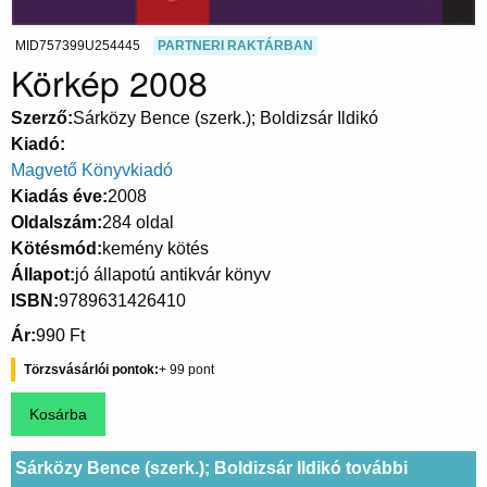
MID757399U254445
PARTNERI RAKTÁRBAN
Körkép 2008
Szerző
Sárközy Bence (szerk.); Boldizsár Ildikó
Kiadó
Magvető Könyvkiadó
Kiadás éve
2008
Oldalszám
284 oldal
Kötésmód
kemény kötés
Állapot
jó állapotú antikvár könyv
ISBN
9789631426410
Ár
990 Ft
Törzsvásárlói pontok
99
Sárközy Bence (szerk.); Boldizsár Ildikó további