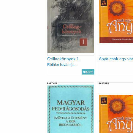
Csillagkönnyek 1.
Rőthler István (szerk.)
990 Ft
PARTNER
PARTNER