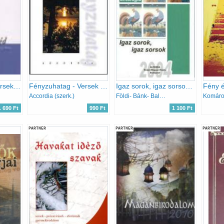
Létidő-beszéd (Versek és prózai írások)
Fényzuhatag - Versek és prózai írások
Igaz sorok, igaz sorsok (antológia)
Accordia (szerk.)
Földi- Bánk- Balatoni- Abonyi- Duval- Kántor...
Komáro
1 690 Ft
990 Ft
1 100 Ft
PARTNER
PARTNER
PARTNER