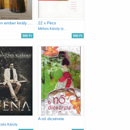
"Minden ember király..." Antológia a toleranciáról
22 x Pécs
Méhes Károly (szerk.)
990 Ft
990 Ft
A nő dicsérete
sés Károly