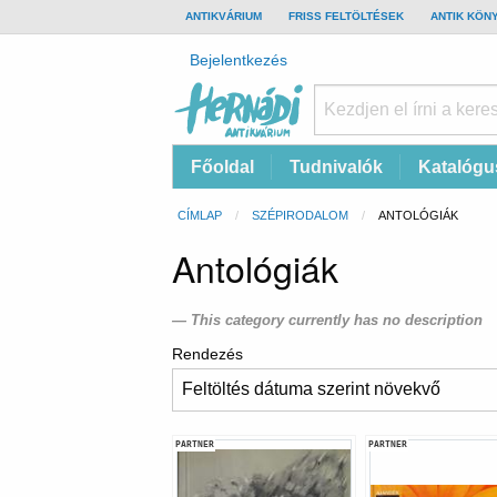
TOP
ANTIKVÁRIUM
FRISS FELTÖLTÉSEK
ANTIK KÖN
BAR
Felhasználói
Bejelentkezés
fiók
menüje
Hernádi
Fő
Főoldal
Tudnivalók
Katalógu
Antikvárium
navigáció
Online
Morzsa
CÍMLAP
SZÉPIRODALOM
CURRENT:
ANTOLÓGIÁK
antikvárium
Antológiák
This category currently has no description
Rendezés
PARTNER
PARTNER