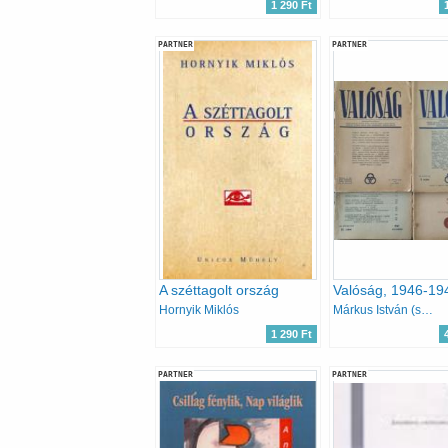
1 290 Ft
PARTNER
PARTNER
A széttagolt ország
Hornyik Miklós
Márkus István (szerk.), Lukácsy Sándor (szerk.)
1 290 Ft
PARTNER
PARTNER