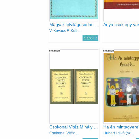
Magyar felvilágosodás (szöveggyűjtemény a kor irodalmából)
V. Kovács F.-Kulin F. (szerk.)
1 100 Ft
PARTNER
PARTNER
Csokonai Vitéz Mihály munkái I-II.
Csokonai Vitéz Mihály
Hubert Ildikó (szerk.)