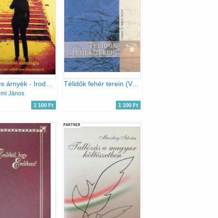
Fény és árnyék - Irodalmi antológia az egymás nélkül nem létezhetőkről
Télidők fehér terein (Versek és prózai írások)
mi János
1 100 Ft
1 100 Ft
PARTNER