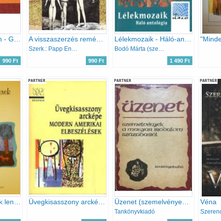
Anya csak egy van - Gondolatok édesanyákról
A visszaszerzés reménye (Húszéves a Hitel) Antológia
Lélekmozaik - Háló-antológia
Szerk.: Papp Endre
Bodó Márta (szerk.), Józsa Zsuzsanna (szerk.)
990 Ft
990 Ft
1 490 Ft
PARTNER
PARTNER
PARTNER
Ha én mintagyerek lennék... - Antológia
Üvegkisasszony arcképe (modern amerikai elbeszélések)
Üzenet (szemelvények a magyar irodalom századaiból)
Véna
Tankönyvkiadó
Szerenc