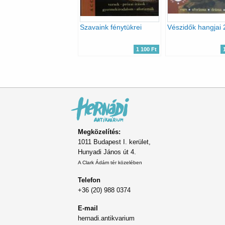
Szavaink fénytükrei
1 100 Ft
Oldalszámozás
Megközelítés:
1011 Budapest I. kerület,
Hunyadi János út 4.
A Clark Ádám tér közelében
Telefon
+36 (20) 988 0374
E-mail
hernadi.antikvarium