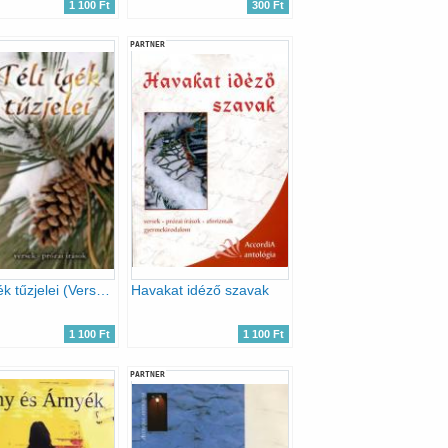
1 100 Ft
300 Ft
PARTNER
Téli igék tűzjelei (Versek és prózai írások)
Havakat idéző szavak
1 100 Ft
1 100 Ft
PARTNER