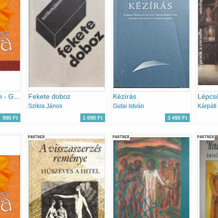
Anya csak egy van - Gondolatok édesanyákról
Fekete doboz
Kézírás
Lépcs
Szikra János
Gutai István
990 Ft
1 690 Ft
3 490 Ft
PARTNER
PARTNER
PARTNER