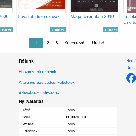
Vészidők hangjai 2006 (szépirodalmi antológia)
Havakat idéző szavak
Magánbirodalom 2010 - Antológia
Emlékü
1 100 Ft
1 100 Ft
1 100 Ft
Jelenlegi oldal
1
Oldal
2
Oldal
3
Következő oldal
Következő
Utolsó oldal
Utolsó
Rólunk
Herná
Drupa
Lábléc
Hasznos Információk
menü
Általános Szerződési Feltételek
Adatvédelmi irányelvek
Nyitvatartás
Hétfő
Zárva
Kedd
11:00-18:00
Szerda
Zárva
Csütörtök
Zárva