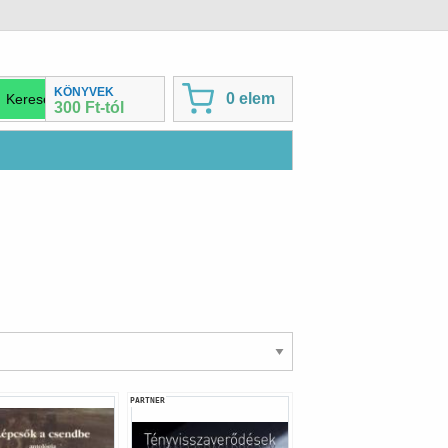
KÖNYVEK
0 elem
300 Ft-tól
PARTNER