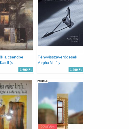
ők a csendbe
Tényvisszaverődések
Kárpáti Kamil (szerk.)
Vargha Mihály
1 690 Ft
1 290 Ft
PARTNER