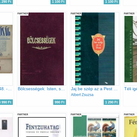
1 290 Ft
1 100 Ft
1 100 Ft
PARTNER
PARTNER
PARTNER
Valóság, 1946-1948. - 4 db szórványszám (1946/3-5., 1947/3., 12., 1948/5.)
Bölcsességek: Isten, szeretet, szerelem, barátság
Jaj be szép az a Pest (versek Budapestről)
Albert Zsuzsa
4 990 Ft
990 Ft
1 290 Ft
PARTNER
PARTNER
PARTNER