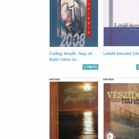
Csillag fénylik, Nap világlik (Antológia)
Batári Gábor (szerk.)
1 790 Ft
PARTNER
PARTNER