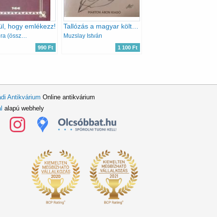
l, hogy emlékezz!
Tallózás a magyar költészetben
Elek Nóra (összeállította)
Muzslay István
990 Ft
1 100 Ft
di Antikvárium
Online antikvárium
l
alapú webhely