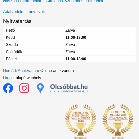
Hasznos Információk
Általános Szerződési Feltételek
menü
Adatvédelmi irányelvek
Nyitvatartás
Hétfő
Zárva
Kedd
11:00-18:00
Szerda
Zárva
Csütörtök
Zárva
Péntek
11:00-18:00
Hernádi Antikvárium
Online antikvárium
Drupal
alapú webhely