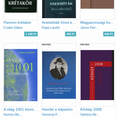
Pannon krétakör
Anekdóták híres emberekről
Magyarországi humanisták - Magyar remekírók
Czakó Gábor
Papp László
Janus Pannonius
1 190 Ft
300 Ft
840 Ft
PARTNER
PARTNER
A világ 1001 közmondása
Hamlet a túlparton
Körkép 2008
Norma Gleason
Sumonyi Papp Zoltán (szerk.)
Sárközy Bence (szerk.); Boldizsár Ildikó