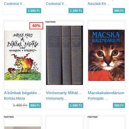
Csokonai Vitéz Mihály
Csokonai Vitéz Mihály
Naszádi Krisztina (szerk.)
1 690 Ft
1 290 Ft
990 Ft
PARTNER
40%
A bűnbak bégetése, avagy gyöngyszemek a papírkosárból
Vörösmarty Mihály válogatott művei I-III.
Macskakalendárium
Borbás Mária
Vörösmarty Mihály
Pomogáts Béla
1 490 Ft
894 Ft
1 690 Ft
300 Ft
PARTNER
PARTNER