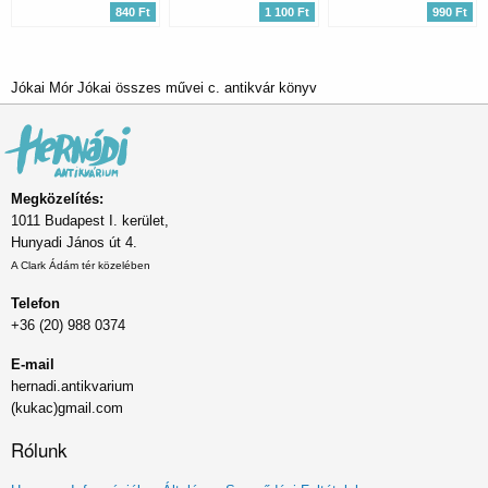
840 Ft
1 100 Ft
990 Ft
Jókai Mór Jókai összes művei c. antikvár könyv
Megközelítés:
1011 Budapest I. kerület,
Hunyadi János út 4.
A Clark Ádám tér közelében
Telefon
+36 (20) 988 0374
E-mail
hernadi.antikvarium
(kukac)gmail.com
Rólunk
Lábléc