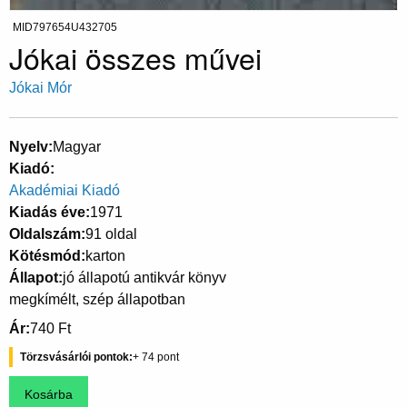
MID797654U432705
Jókai összes művei
Jókai Mór
Nyelv
Magyar
Kiadó
Akadémiai Kiadó
Kiadás éve
1971
Oldalszám
91 oldal
Kötésmód
karton
Állapot
jó állapotú antikvár könyv
megkímélt, szép állapotban
Ár
740 Ft
Törzsvásárlói pontok
74