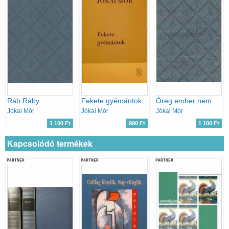
Rab Ráby
Fekete gyémántok
Öreg ember nem vén ember
Jókai Mór
Jókai Mór
Jókai Mór
1 100 Ft
990 Ft
1 100 Ft
Kapcsolódó termékek
PARTNER
PARTNER
PARTNER