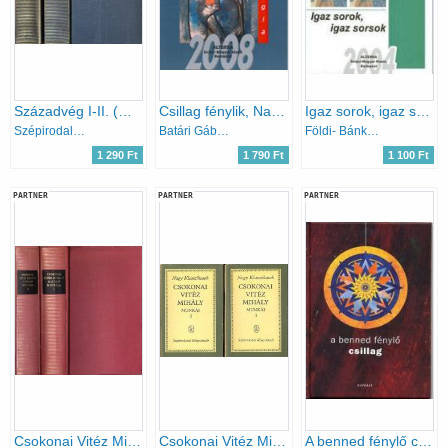
Századvég I-II. (magyar remekírók)
Csillag fénylik, Nap világlik (Antológia)
Igaz sorok, igaz sorsok (antológia)
Szépirodalmi Könyvkiadó
Batári Gábor (szerk.)
Földi- Bánk- Balatoni- Abonyi- Duval- Kántor...
1 290 Ft
1 790 Ft
1 100 Ft
PARTNER
PARTNER
PARTNER
Csokonai Vitéz Mihály minden munkája I-II.
Csokonai Vitéz Mihály munkái I-II.
A benned fénylő csillag