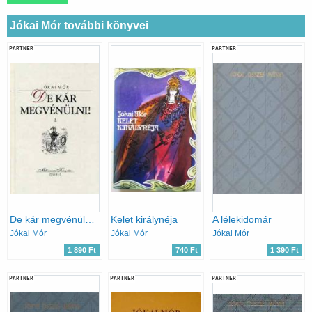
Jókai Mór további könyvei
PARTNER
PARTNER
De kár megvénülni! I-II.
Kelet királynéja
A lélekidomár
Jókai Mór
Jókai Mór
Jókai Mór
1 890 Ft
740 Ft
1 390 Ft
PARTNER
PARTNER
PARTNER