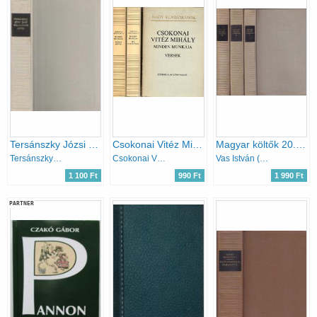
Tersánszky Józsi Jenő válogatott művei
Csokonai Vitéz Mihály minden munkája I-III. Versek-Műfordítások-Prózai művek
Magyar költők 20. század I-III. (Magyar remekírók)
Tersánszky Józsi Jenő
Csokonai Vitéz Mihály
Vas István (válogatta)
1 100 Ft
990 Ft
1 990 Ft
PARTNER