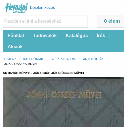
Felhasználói
Bejelentkezés
fiók
menüje
0 elem
Fő
Főoldal
Tudnivalók
Katalógus
Írók
navigáció
Akciók
Morzsa
CÍMLAP
KATEGÓRIÁK
SZÉPIRODALOM
ANTOLÓGIÁK
CURRENT:
JÓKAI ÖSSZES MŰVEI
ANTIKVÁR KÖNYV – JÓKAI MÓR JÓKAI ÖSSZES MŰVEI