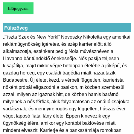
Fülszöveg
„Tiszta Szex és New York!“ Novoszky Nikoletta egy amerikai
reklámügynökség ígéretes, és szép karrier előtt álló
alkalmazottja, esténként pedig Nola művésznéven a
Havanna bár tündöklő énekesnője. Nős pasija teljesen
kisajátítja, majd mikor végre betoppan életébe a jóképű, és
gazdag herceg, egy családi tragédia miatt hazautazik
Budapestre. Új életet kezd, s vérbeli független, karrierista
nőként próbál eligazodni a pasikon, miközben szembesül
azzal, milyen az igaznak hitt, de közben hamis barátnő,
milyenek a nős férfiak, akik folyamatosan az önálló csajokra
vadásznak, és mennyire rögös egy független, húszas évei
végét taposó fiatal lány élete. Éppen kinevezik egy
ügynökség élére, amikor egy korábbi baklövése miatt
mindent elveszít. Karrierje és a bankszámlája romokban