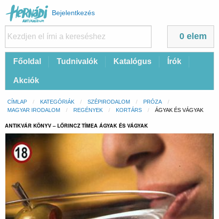
Felhasználói
Bejelentkezés
fiók
menüje
0 elem
Fő
Főoldal
Tudnivalók
Katalógus
Írók
navigáció
Akciók
Morzsa
CÍMLAP
KATEGÓRIÁK
SZÉPIRODALOM
PRÓZA
MAGYAR IRODALOM
REGÉNYEK
KORTÁRS
CURRENT:
ÁGYAK ÉS VÁGYAK
ANTIKVÁR KÖNYV – LŐRINCZ TÍMEA ÁGYAK ÉS VÁGYAK