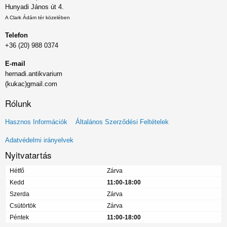
Hunyadi János út 4.
A Clark Ádám tér közelében
Telefon
+36 (20) 988 0374
E-mail
hernadi.antikvarium
(kukac)gmail.com
Rólunk
Lábléc
Hasznos Információk
Általános Szerződési Feltételek
menü
Adatvédelmi irányelvek
Nyitvatartás
Hétfő
Zárva
Kedd
11:00-18:00
Szerda
Zárva
Csütörtök
Zárva
Péntek
11:00-18:00