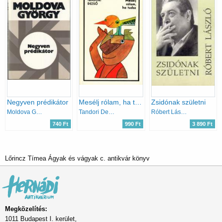
Negyven prédikátor
Mesélj rólam, ha tudsz
Zsidónak születni
Moldova György
Tandori Dezső
Róbert László
740 Ft
990 Ft
3 890 Ft
Lőrincz Tímea Ágyak és vágyak c. antikvár könyv
Megközelítés:
1011 Budapest I. kerület,