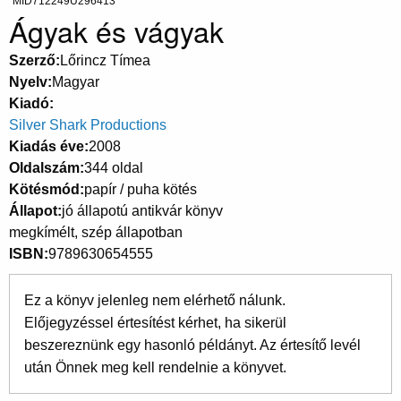
MID712249U296413
Ágyak és vágyak
Szerző
Lőrincz Tímea
Nyelv
Magyar
Kiadó
Silver Shark Productions
Kiadás éve
2008
Oldalszám
344 oldal
Kötésmód
papír / puha kötés
Állapot
jó állapotú antikvár könyv
megkímélt, szép állapotban
ISBN
9789630654555
Ez a könyv jelenleg nem elérhető nálunk.
Előjegyzéssel értesítést kérhet, ha sikerül
beszereznünk egy hasonló példányt. Az értesítő levél
után Önnek meg kell rendelnie a könyvet.