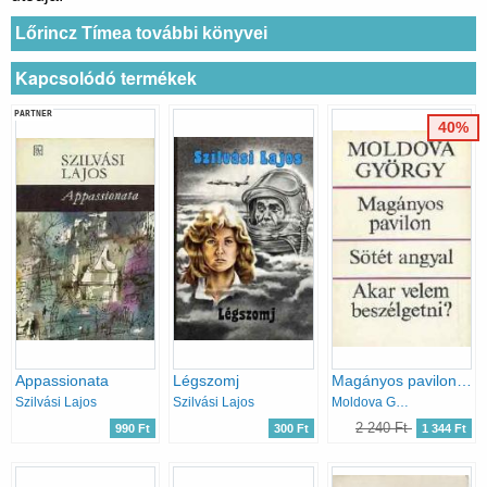
Lőrincz Tímea további könyvei
Kapcsolódó termékek
PARTNER
40%
Appassionata
Légszomj
Magányos pavilon-Sötét angyal-Akar velem beszélgetni?
Szilvási Lajos
Szilvási Lajos
Moldova György
2 240 Ft
990 Ft
300 Ft
1 344 Ft