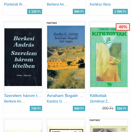
Pünkösti Árpád
Berkesi András
Kertész Ákos
1 100 Ft
990 Ft
1 990 Ft
PARTNER
40%
Szerelem három tételben
Avraham Bogatir hét napja
Kitiltottak
Berkesi András
Kardos G. György
Zemlényi Zoltán
990 Ft
740 Ft
990 Ft
594 Ft
PARTNER