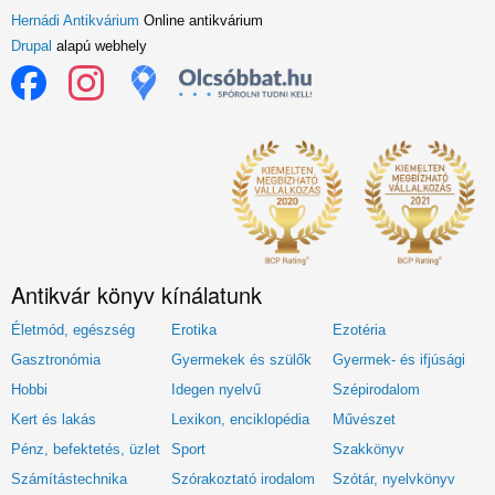
Hernádi Antikvárium
Online antikvárium
Drupal
alapú webhely
Antikvár könyv kínálatunk
Életmód, egészség
Erotika
Ezotéria
Gasztronómia
Gyermekek és szülők
Gyermek- és ifjúsági
Hobbi
Idegen nyelvű
Szépirodalom
Kert és lakás
Lexikon, enciklopédia
Művészet
Pénz, befektetés, üzlet
Sport
Szakkönyv
Számítástechnika
Szórakoztató irodalom
Szótár, nyelvkönyv