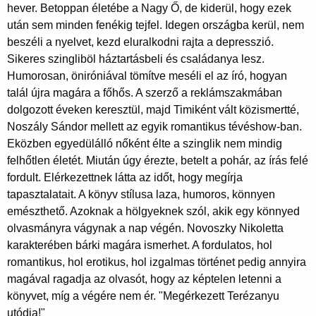
hever. Betoppan életébe a Nagy Ő, de kiderül, hogy ezek
után sem minden fenékig tejfel. Idegen országba kerül, nem
beszéli a nyelvet, kezd eluralkodni rajta a depresszió.
Sikeres szingliböl háztartásbeli és családanya lesz.
Humorosan, öniróniával tömítve meséli el az író, hogyan
talál újra magára a főhős. A szerző a reklámszakmában
dolgozott éveken keresztül, majd Timiként vált közismertté,
Noszály Sándor mellett az egyik romantikus tévéshow-ban.
Eközben egyedülálló nőként élte a szinglik nem mindig
felhőtlen életét. Miután úgy érezte, betelt a pohár, az írás felé
fordult. Elérkezettnek látta az időt, hogy megírja
tapasztalatait. A könyv stílusa laza, humoros, könnyen
emészthető. Azoknak a hölgyeknek szól, akik egy könnyed
olvasmányra vágynak a nap végén. Novoszky Nikoletta
karakterében bárki magára ismerhet. A fordulatos, hol
romantikus, hol erotikus, hol izgalmas történet pedig annyira
magával ragadja az olvasót, hogy az képtelen letenni a
könyvet, míg a végére nem ér. "Megérkezett Terézanyu
utódja!"