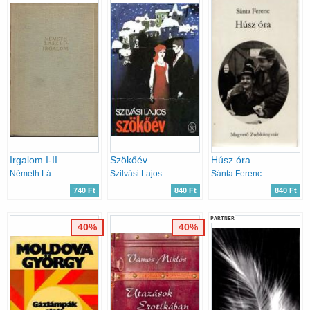
Irgalom I-II.
Szökőév
Húsz óra
Németh László
Szilvási Lajos
Sánta Ferenc
740 Ft
840 Ft
840 Ft
PARTNER
40%
40%