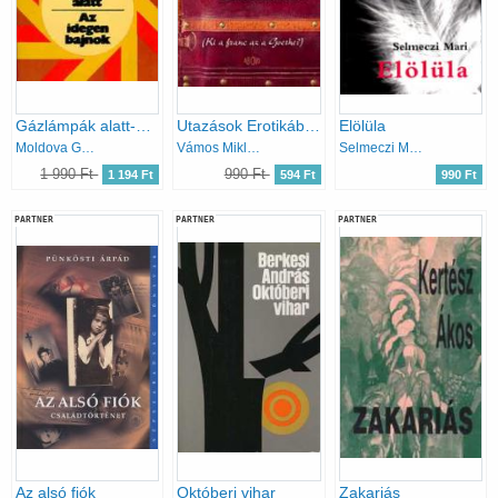
Gázlámpák alatt-Az idegen bajnok
Utazások Erotikában (Ki a franc az a Goethe?)
Elölüla
Moldova György
Vámos Miklós
Selmeczi Mari
1 990 Ft
990 Ft
1 194 Ft
594 Ft
990 Ft
PARTNER
PARTNER
PARTNER
Az alsó fiók
Októberi vihar
Zakariás