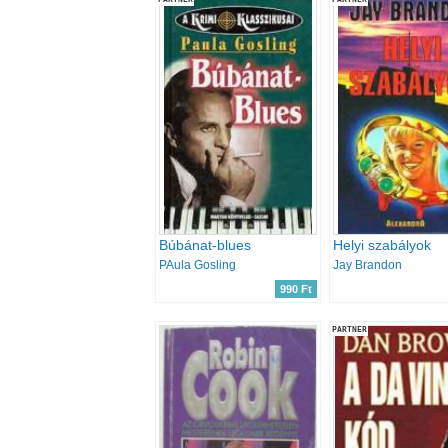
Búbánat-blues
Helyi szabályok
PAula Gosling
Jay Brandon
990 Ft
PARTNER