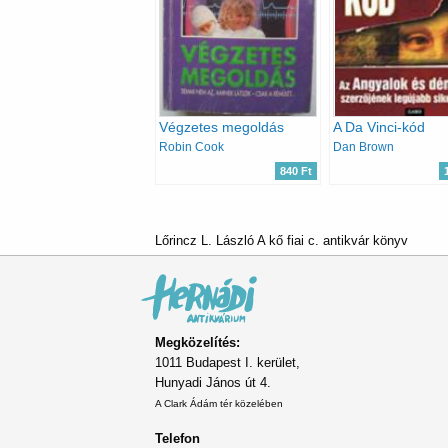
Végzetes megoldás
A Da Vinci-kód
Robin Cook
Dan Brown
840 Ft
Lőrincz L. László A kő fiai c. antikvár könyv
Megközelítés:
1011 Budapest I. kerület,
Hunyadi János út 4.
A Clark Ádám tér közelében
Telefon