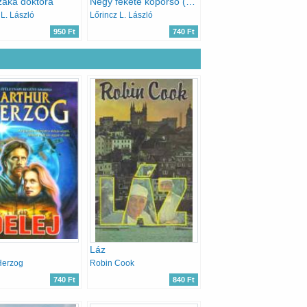
zaka doktora
Négy fekete koporsó (Frank Cockney)
 L. László
Lőrincz L. László
950 Ft
740 Ft
Láz
Herzog
Robin Cook
740 Ft
840 Ft