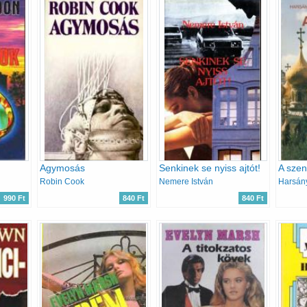
Agymosás
Senkinek se nyiss ajtót!
A szent
Robin Cook
Nemere István
Harsán
990 Ft
840 Ft
840 Ft