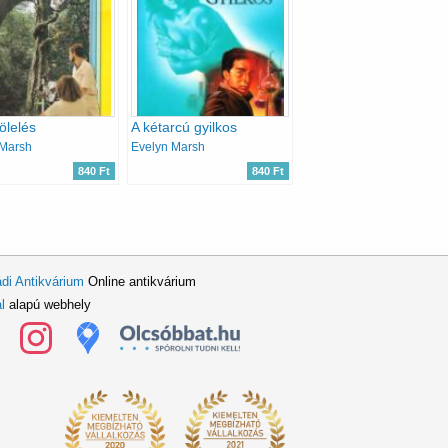
ölelés
A kétarcú gyilkos
 Marsh
Evelyn Marsh
840 Ft
840 Ft
di Antikvárium
Online antikvárium
l
alapú webhely