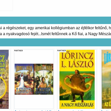
i a régészeket, egy amerikai kollégiumban az éjfélkor feltűnő, ha
a nyakvagdosó fejét...Ismét feltűnnek a Kő fiai, a Nagy Mészárl
PARTNER
PARTNER