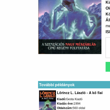
Ki
Ol
K
Ál
me
I
További példányok
Lőrincz L. László - A kő fiai
Kiadó
Gesta Kiadó
Kiadás éve
1994
Oldalszám
560 oldal