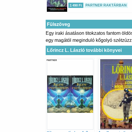
PARTNER RAKTÁRBAN
1 490 Ft
Fülszöveg
Egy iraki ásatáson titokzatos fantom öldös
egy magától meginduló kőgolyó szétzúzza 
Lőrincz L. László további könyvei
PARTNER