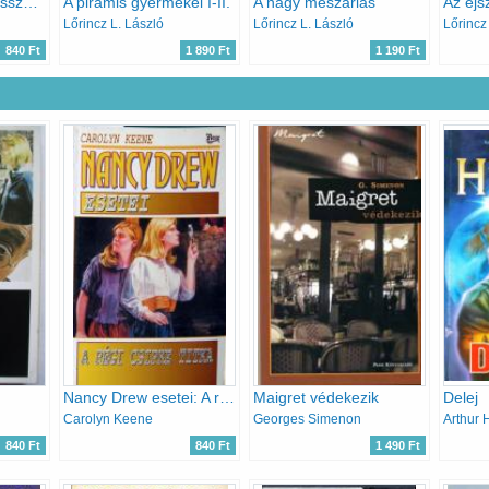
A gyilkos mindig visszatér
A piramis gyermekei I-II.
A nagy mészárlás
Az éjs
Lőrincz L. László
Lőrincz L. László
Lőrincz
840 Ft
1 890 Ft
1 190 Ft
Nancy Drew esetei: A régi csipke titka
Maigret védekezik
Delej
Carolyn Keene
Georges Simenon
Arthur 
840 Ft
840 Ft
1 490 Ft