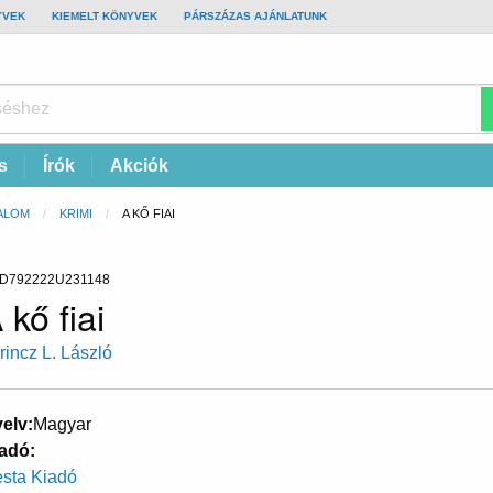
YVEK
KIEMELT KÖNYVEK
PÁRSZÁZAS AJÁNLATUNK
s
Írók
Akciók
ALOM
KRIMI
CURRENT:
A KŐ FIAI
D792222U231148
 kő fiai
rincz L. László
elv
Magyar
adó
sta Kiadó