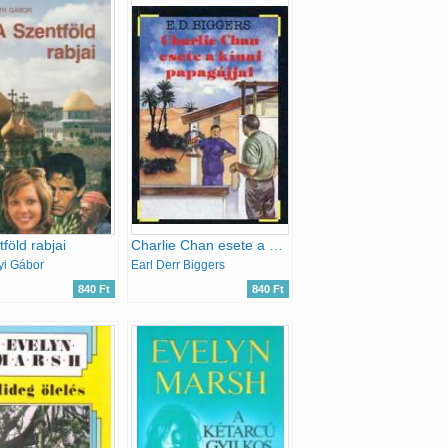
föld rabjai
Charlie Chan esete a kínai papagájjal
yi Gábor
Earl Derr Biggers
840 Ft
840 Ft