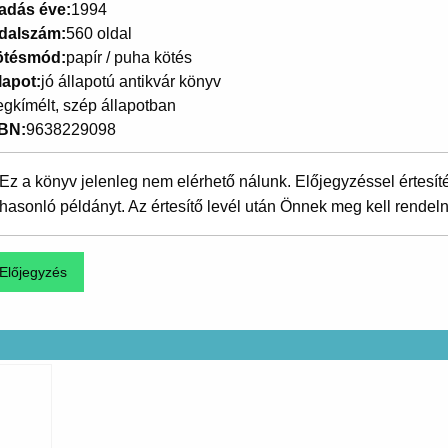
adás éve
1994
dalszám
560 oldal
ötésmód
papír / puha kötés
lapot
jó állapotú antikvár könyv
gkímélt, szép állapotban
SBN
9638229098
Ez a könyv jelenleg nem elérhető nálunk. Előjegyzéssel értesít
hasonló példányt. Az értesítő levél után Önnek meg kell rendeln