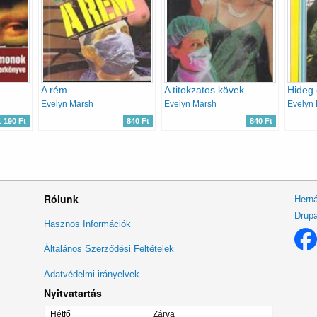
A rém
A titokzatos kövek
Hideg 
Evelyn Marsh
Evelyn Marsh
Evelyn
1 190 Ft
840 Ft
840 Ft
Rólunk
Herná
Drupa
Lábléc
Hasznos Információk
menü
Általános Szerződési Feltételek
Adatvédelmi irányelvek
Nyitvatartás
Hétfő
Zárva