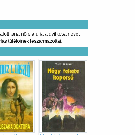
lott tanárnő elárulja a gyilkosa nevét,
ás túlélőinek leszármazottai.