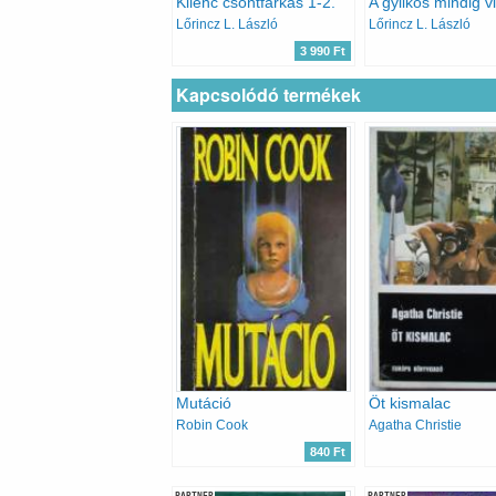
Kilenc csontfarkas 1-2.
Lőrincz L. László
Lőrincz L. László
3 990 Ft
Kapcsolódó termékek
Mutáció
Öt kismalac
Robin Cook
Agatha Christie
840 Ft
PARTNER
PARTNER