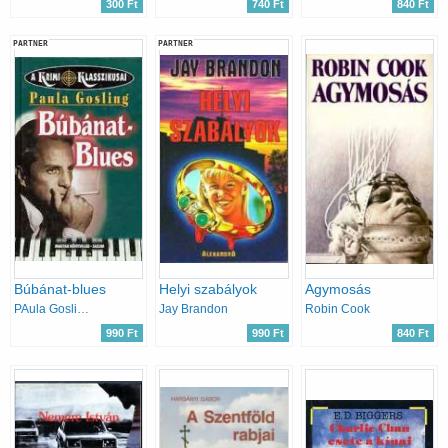
300 Ft
740 Ft
840 Ft
PARTNER
PARTNER
Búbánat-blues
Helyi szabályok
Agymosás
PAula Gosling
Jay Brandon
Robin Cook
990 Ft
990 Ft
840 Ft