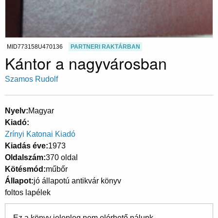
MID773158U470136
PARTNERI RAKTÁRBAN
Kántor a nagyvárosban
Szamos Rudolf
Nyelv
Magyar
Kiadó
Zrínyi Katonai Kiadó
Kiadás éve
1973
Oldalszám
370 oldal
Kötésmód
műbőr
Állapot
jó állapotú antikvár könyv
foltos lapélek
Ez a könyv jelenleg nem elérhető nálunk.