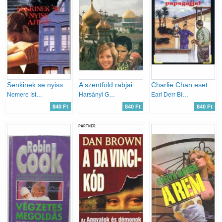
Senkinek se nyiss ajtót!
A szentföld rabjai
Charlie Chan esete a kínai papagájjal
Nemere István
Harsányi Gábor
Earl Derr Biggers
840 Ft
840 Ft
840 Ft
PARTNER