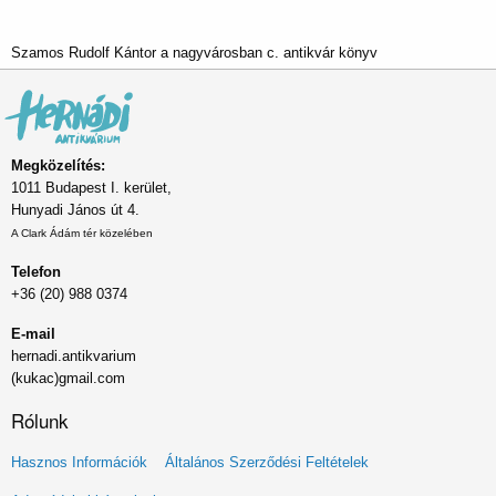
Szamos Rudolf Kántor a nagyvárosban c. antikvár könyv
Megközelítés:
1011 Budapest I. kerület,
Hunyadi János út 4.
A Clark Ádám tér közelében
Telefon
+36 (20) 988 0374
E-mail
hernadi.antikvarium
(kukac)gmail.com
Rólunk
Lábléc
Hasznos Információk
Általános Szerződési Feltételek
menü