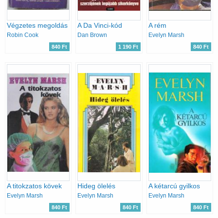
Végzetes megoldás
A Da Vinci-kód
A rém
Robin Cook
Dan Brown
Evelyn Marsh
840 Ft
1 190 Ft
840 Ft
A titokzatos kövek
Hideg ölelés
A kétarcú gyilkos
Evelyn Marsh
Evelyn Marsh
Evelyn Marsh
840 Ft
840 Ft
840 Ft