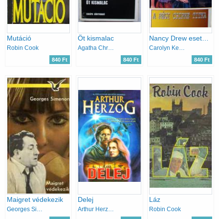
Mutáció
Öt kismalac
Nancy Drew esetei: A régi csipke titka
Robin Cook
Agatha Christie
Carolyn Keene
840 Ft
840 Ft
840 Ft
Maigret védekezik
Delej
Láz
Georges Simenon
Arthur Herzog
Robin Cook