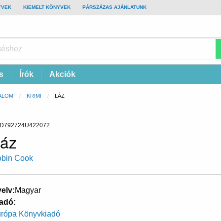
YVEK
KIEMELT KÖNYVEK
PÁRSZÁZAS AJÁNLATUNK
s
Írók
Akciók
ALOM
KRIMI
CURRENT:
LÁZ
D792724U422072
áz
bin Cook
elv
Magyar
adó
rópa Könyvkiadó