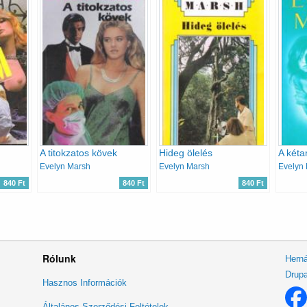
A titokzatos kövek
Hideg ölelés
A kéta
Evelyn Marsh
Evelyn Marsh
Evelyn
840 Ft
840 Ft
840 Ft
Rólunk
Herná
Drupa
Lábléc
Hasznos Információk
menü
Általános Szerződési Feltételek