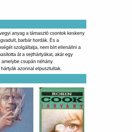
n vegyi anyag a támasztó csontok keskeny
egvadult, barbár hordák. És a
égét szolgáltatja, nem bírt ellenállni a
sította át a sejthártyákat, akár egy
ben, amelybe csupán néhány
hártyák azonnal elpusztultak.