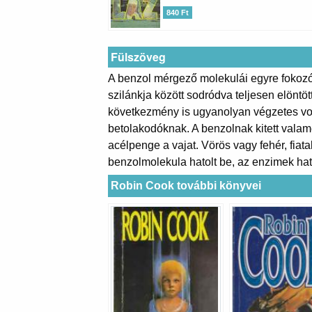
840 Ft
Fülszöveg
A benzol mérgező molekulái egyre fokozód
szilánkja között sodródva teljesen elöntö
következmény is ugyanolyan végzetes volt.
betolakodóknak. A benzolnak kitett valamen
acélpenge a vajat. Vörös vagy fehér, fiat
benzolmolekula hatolt be, az enzimek hat
Robin Cook további könyvei