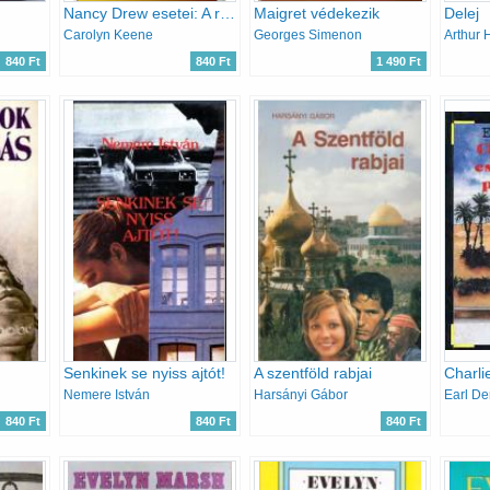
Nancy Drew esetei: A régi csipke titka
Maigret védekezik
Delej
Carolyn Keene
Georges Simenon
Arthur 
840 Ft
840 Ft
1 490 Ft
Senkinek se nyiss ajtót!
A szentföld rabjai
Nemere István
Harsányi Gábor
Earl De
840 Ft
840 Ft
840 Ft