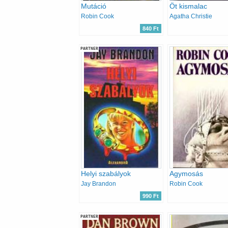
Mutáció
Öt kismalac
Robin Cook
Agatha Christie
840 Ft
PARTNER
Helyi szabályok
Agymosás
Jay Brandon
Robin Cook
990 Ft
PARTNER