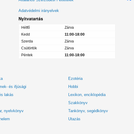
Adatvédelmi irányelvek
Nyitvatartás
Hétfő
Zárva
Kedd
11:00-18:00
Szerda
Zárva
Csütörtök
Zárva
Péntek
11:00-18:00
ka
Ezotéria
ek- és ifjúsági
Hobbi
és lakás
Lexikon, enciklopédia
Szakkönyv
r, nyelvkönyv
Tankönyv, segédkönyv
nelem
Utazás