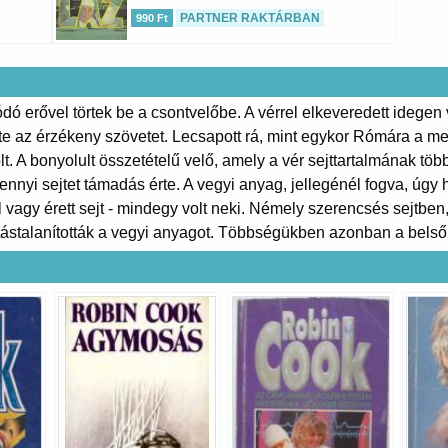
PARTNER RAKTÁRBAN
990 Ft
ó erővel törtek be a csontvelőbe. A vérrel elkeveredett idege
tte az érzékeny szövetet. Lecsapott rá, mint egykor Rómára a m
 A bonyolult összetételű velő, amely a vér sejttartalmának többs
nyi sejtet támadás érte. A vegyi anyag, jellegénél fogva, úgy ha
al vagy érett sejt - mindegy volt neki. Némely szerencsés sejt
ástalanították a vegyi anyagot. Többségükben azonban a belső 