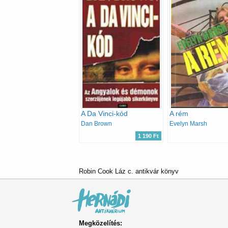
A Da Vinci-kód
A rém
Dan Brown
Evelyn Marsh
1 190 Ft
Robin Cook Láz c. antikvár könyv
Megközelítés: