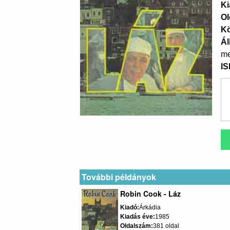
Ki
Ol
K
Ál
me
I
További példányok
Robin Cook - Láz
Kiadó
Árkádia
Kiadás éve
1985
Oldalszám
381 oldal