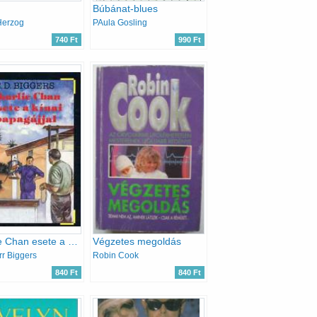
Búbánat-blues
Herzog
PAula Gosling
740 Ft
990 Ft
Charlie Chan esete a kínai papagájjal
Végzetes megoldás
rr Biggers
Robin Cook
840 Ft
840 Ft