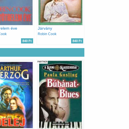
relem éve
Járvány
Cook
Robin Cook
840 Ft
840 Ft
PARTNER