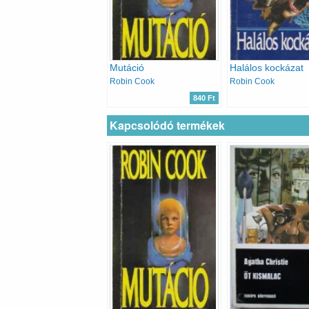
Mutáció
Halálos kockázat
Robin Cook
Robin Cook
840 Ft
Kapcsolódó termékek