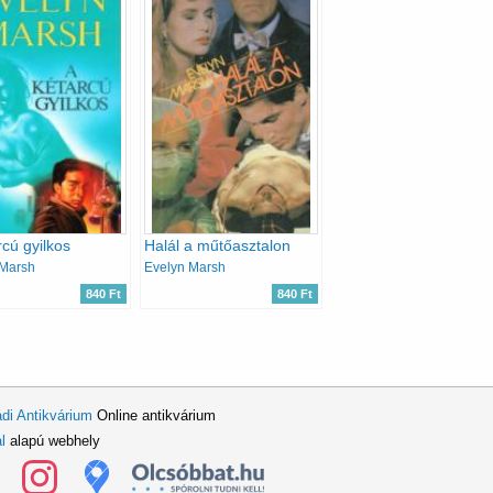
rcú gyilkos
Halál a műtőasztalon
 Marsh
Evelyn Marsh
840 Ft
840 Ft
di Antikvárium
Online antikvárium
l
alapú webhely