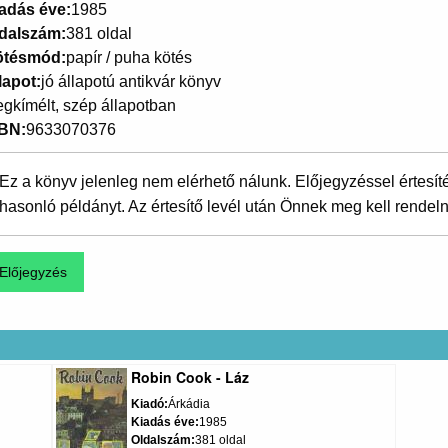
adás éve
1985
dalszám
381 oldal
ötésmód
papír / puha kötés
lapot
jó állapotú antikvár könyv
gkímélt, szép állapotban
SBN
9633070376
Ez a könyv jelenleg nem elérhető nálunk. Előjegyzéssel értesít
hasonló példányt. Az értesítő levél után Önnek meg kell rendeln
Robin Cook - Láz
Kiadó
Árkádia
Kiadás éve
1985
Oldalszám
381 oldal