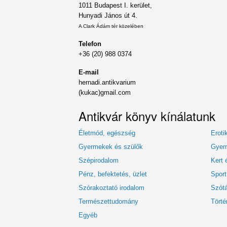
1011 Budapest I. kerület,
Hunyadi János út 4.
A Clark Ádám tér közelében
Telefon
+36 (20) 988 0374
E-mail
hernadi.antikvarium
(kukac)gmail.com
Antikvár könyv kínálatunk
Életmód, egészség
Eroti
Gyermekek és szülők
Gyerm
Szépirodalom
Kert 
Pénz, befektetés, üzlet
Sport
Szórakoztató irodalom
Szótá
Természettudomány
Törté
Egyéb