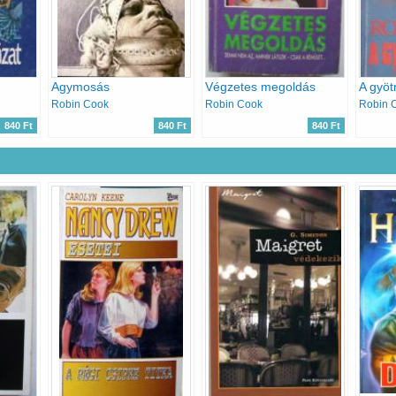
Agymosás
Végzetes megoldás
A gyöt
Robin Cook
Robin Cook
Robin 
840 Ft
840 Ft
840 Ft