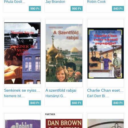
PAula Gosling
Jay Brandon
Robin Cook
990 Ft
990 Ft
840 Ft
Senkinek se nyiss ajtót!
A szentföld rabjai
Charlie Chan esete a kínai papagájjal
Nemere István
Harsányi Gábor
Earl Derr Biggers
840 Ft
840 Ft
840 Ft
PARTNER