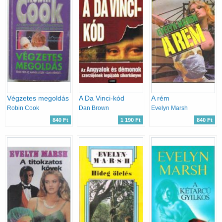
Végzetes megoldás
A Da Vinci-kód
A rém
Robin Cook
Dan Brown
Evelyn Marsh
840 Ft
1 190 Ft
840 Ft