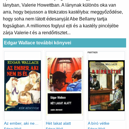
lányban, Valerie Howettban. A lánynak különös oka van
arra, hogy bejusson a titokzatos kastélyba: meggyőződése,
hogy soha nem látott édesanyját Abe Bellamy tartja
fogságban. A milliomos foglyul ejti és a kastély pincéjébe
zárja Valerie-t és a rendőrtisztet...
Edgar Wallace további könyvei
PARTNER
Az ember, aki nem is él
Hét lakat alatt
A bíró vétke
Edgar Wallace
Edgar Wallace
Edgar Wallace