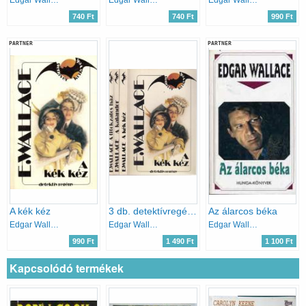
740 Ft
740 Ft
990 Ft
PARTNER
PARTNER
A kék kéz
3 db. detektívregény (A kék kéz + A kalandor + A titokzatos ház)- Denevér könyvek
Az álarcos béka
Edgar Wallace
Edgar Wallace
Edgar Wallace
990 Ft
1 490 Ft
1 100 Ft
Kapcsolódó termékek