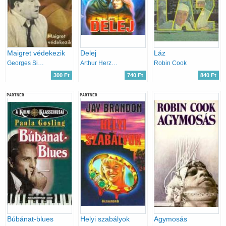
Maigret védekezik
Delej
Láz
Georges Simenon
Arthur Herzog
Robin Cook
300 Ft
740 Ft
840 Ft
PARTNER
PARTNER
Búbánat-blues
Helyi szabályok
Agymosás