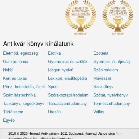
Antikvár könyv kínálatunk
Életmód, egészség
Erotika
Ezotéria
Gasztronómia
Gyermekek és szülők
Gyermek- és ifjúsági
Hobbi
Idegen nyelvű
Szépirodalom
Kert és lakás
Lexikon, enciklopédia
Művészet
Pénz, befektetés, üzlet
Sport
Szakkönyv
Számítástechnika
Szórakoztató irodalom
Szótár, nyelvkönyv
Tankönyv, segédkönyv
Társadalomtudomány
Természettudomány
Történelem
Utazás
Vallás
Egyéb
2016 © 2026 Hernádi Antikvárium. 1011 Budapest, Hunyadi János utca 4. ·
Kedvenc Könyv Kft · Minden jog fenntartva.