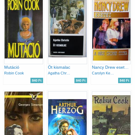
Mutáció
Öt kismalac
Nancy Drew esetei: A régi csipke titka
Robin Cook
Agatha Christie
Carolyn Keene
840 Ft
840 Ft
840 Ft