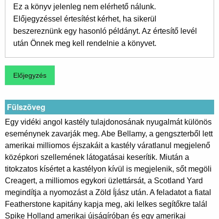
Ez a könyv jelenleg nem elérhető nálunk.
Előjegyzéssel értesítést kérhet, ha sikerül
beszereznünk egy hasonló példányt. Az értesítő levél
után Önnek meg kell rendelnie a könyvet.
Fülszöveg
Egy vidéki angol kastély tulajdonosának nyugalmát különös
eseménynek zavarják meg. Abe Bellamy, a gengszterből lett
amerikai milliomos éjszakáit a kastély váratlanul megjelenő
középkori szellemének látogatásai keserítik. Miután a
titokzatos kísértet a kastélyon kívül is megjelenik, sőt megöli
Creagert, a milliomos egykori üzlettársát, a Scotland Yard
megindítja a nyomozást a Zöld Íjász után. A feladatot a fiatal
Featherstone kapitány kapja meg, aki lelkes segítőkre talál
Spike Holland amerikai újságíróban és egy amerikai