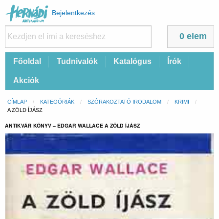
Felhasználói
Bejelentkezés
fiók
menüje
0 elem
Fő
Főoldal
Tudnivalók
Katalógus
Írók
navigáció
Akciók
Morzsa
CÍMLAP
KATEGÓRIÁK
SZÓRAKOZTATÓ IRODALOM
KRIMI
CURRENT:
A ZÖLD ÍJÁSZ
ANTIKVÁR KÖNYV – EDGAR WALLACE A ZÖLD ÍJÁSZ