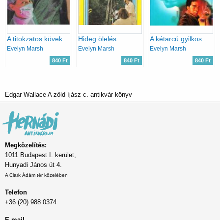
A titokzatos kövek
Hideg ölelés
A kétarcú gyilkos
Evelyn Marsh
Evelyn Marsh
Evelyn Marsh
840 Ft
840 Ft
840 Ft
Edgar Wallace A zöld íjász c. antikvár könyv
Megközelítés:
1011 Budapest I. kerület,
Hunyadi János út 4.
A Clark Ádám tér közelében
Telefon
+36 (20) 988 0374
E-mail