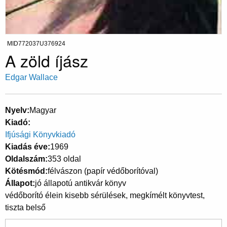
MID772037U376924
A zöld íjász
Edgar Wallace
Nyelv
Magyar
Kiadó
Ifjúsági Könyvkiadó
Kiadás éve
1969
Oldalszám
353 oldal
Kötésmód
félvászon (papír védőborítóval)
Állapot
jó állapotú antikvár könyv
védőborító élein kisebb sérülések, megkímélt könyvtest,
tiszta belső