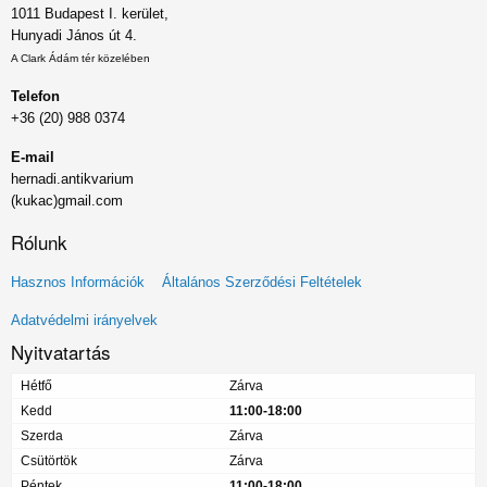
1011 Budapest I. kerület,
Hunyadi János út 4.
A Clark Ádám tér közelében
Telefon
+36 (20) 988 0374
E-mail
hernadi.antikvarium
(kukac)gmail.com
Rólunk
Lábléc
Hasznos Információk
Általános Szerződési Feltételek
menü
Adatvédelmi irányelvek
Nyitvatartás
Hétfő
Zárva
Kedd
11:00-18:00
Szerda
Zárva
Csütörtök
Zárva
Péntek
11:00-18:00