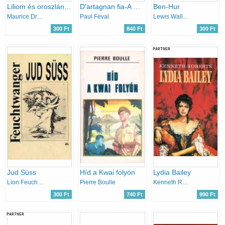
Liliom és oroszlán - Az elátkozott királyok VI.
D'artagnan fia-A Három testőr folytatása
Ben-Hur
Maurice Druon
Paul Feval
Lewis Wallace
300 Ft
840 Ft
300 Ft
PARTNER
Jud Süss
Híd a Kwai folyón
Lydia Bailey
Lion Feuchtwanger
Pierre Boulle
Kenneth Roberts
300 Ft
740 Ft
990 Ft
PARTNER