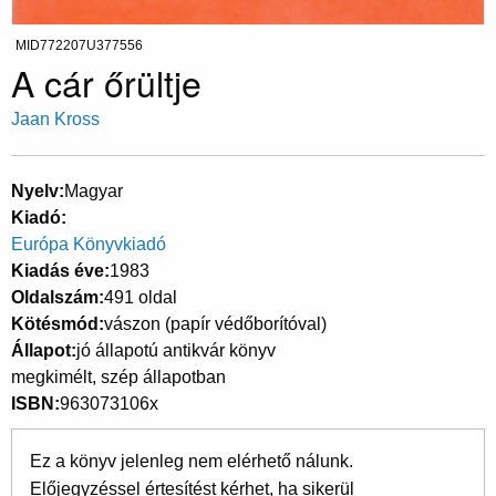
MID772207U377556
A cár őrültje
Jaan Kross
Nyelv
Magyar
Kiadó
Európa Könyvkiadó
Kiadás éve
1983
Oldalszám
491 oldal
Kötésmód
vászon (papír védőborítóval)
Állapot
jó állapotú antikvár könyv
megkimélt, szép állapotban
ISBN
963073106x
Ez a könyv jelenleg nem elérhető nálunk.
Előjegyzéssel értesítést kérhet, ha sikerül