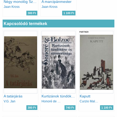
Négy monológ Szent György ürügyén
A marcipánmester
Jaan Kross
Jaan Kross
300 Ft
1 100 Ft
Kapcsolódó termékek
PARTNER
A tatárjárás
Kurtizánok tündöklése és nyomorúsága
Kaputt
V.G. Jan
Honoré de Balzac
Curzio Malaparte
300 Ft
740 Ft
1 100 Ft