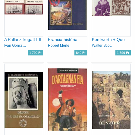
A Pallasz fregatt I-II.
Francia história
Kenilworth + Quentin Durward
Ivan Goncsarov
Robert Merle
Walter Scott
1 790 Ft
840 Ft
1 590 Ft