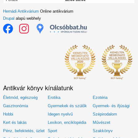
Hernádi Antikvárium
Online antikvárium
Drupal
alapú webhely
Antikvár könyv kínálatunk
Életmód, egészség
Erotika
Ezotéria
Gasztronómia
Gyermekek és szülők
Gyermek- és ifjúsági
Hobbi
Idegen nyelvű
Szépirodalom
Kert és lakás
Lexikon, enciklopédia
Művészet
Pénz, befektetés, üzlet
Sport
Szakkönyv