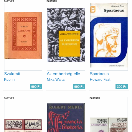
PARTNER
PARTNER
Szulamit
Az emberiség ellenségei
Spartacus
Kuprin
Mika Waltari
Howard Fast
990 Ft
990 Ft
300 Ft
PARTNER
PARTNER