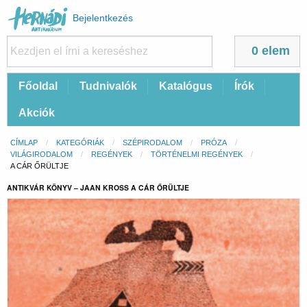
Felhasználói
Bejelentkezés
fiók
menüje
0 elem
Fő
Főoldal
Tudnivalók
Katalógus
Írók
navigáció
Akciók
Morzsa
CÍMLAP
KATEGÓRIÁK
SZÉPIRODALOM
PRÓZA
VILÁGIRODALOM
REGÉNYEK
TÖRTÉNELMI REGÉNYEK
CURRENT:
A CÁR ŐRÜLTJE
ANTIKVÁR KÖNYV – JAAN KROSS A CÁR ŐRÜLTJE