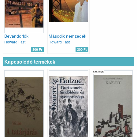
Bevándorlók
Második nemzedék
Howard Fast
Howard Fast
300 Ft
300 Ft
Kapcsolódó termékek
PARTNER