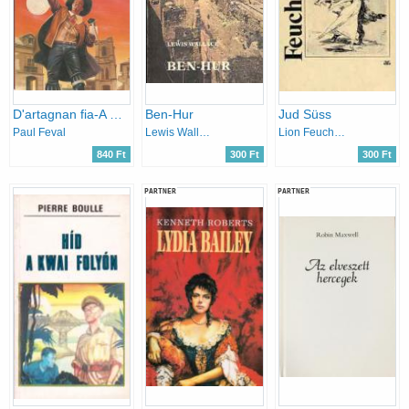
D'artagnan fia-A Három testőr folytatása
Ben-Hur
Jud Süss
Paul Feval
Lewis Wallace
Lion Feuchtwanger
840 Ft
300 Ft
300 Ft
PARTNER
PARTNER