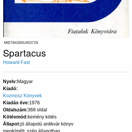
MID784300U403729
Spartacus
Howard Fast
Nyelv
Magyar
Kiadó
Kozmosz Könyvek
Kiadás éve
1976
Oldalszám
368 oldal
Kötésmód
kemény kötés
Állapot
jó állapotú antikvár könyv
megkímélt, szép állapotban