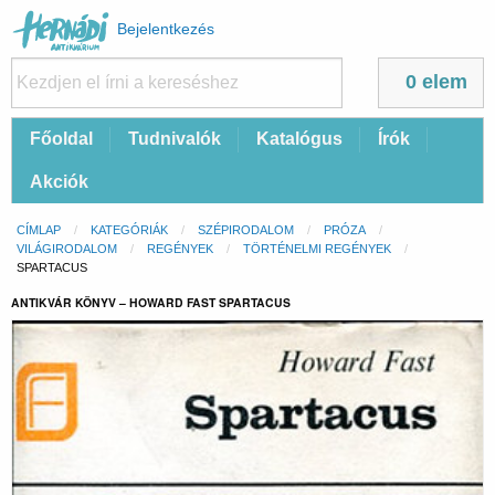
Felhasználói
Bejelentkezés
fiók
menüje
0 elem
Fő
Főoldal
Tudnivalók
Katalógus
Írók
navigáció
Akciók
Morzsa
CÍMLAP
KATEGÓRIÁK
SZÉPIRODALOM
PRÓZA
VILÁGIRODALOM
REGÉNYEK
TÖRTÉNELMI REGÉNYEK
CURRENT:
SPARTACUS
ANTIKVÁR KÖNYV – HOWARD FAST SPARTACUS