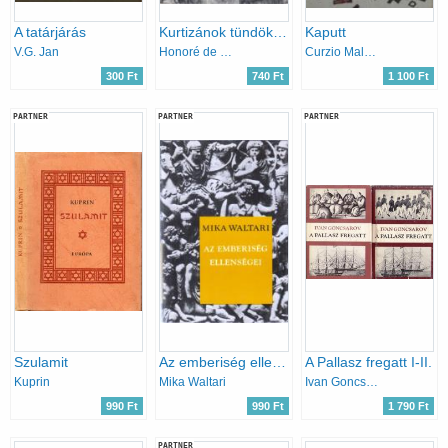
A tatárjárás
Kurtizánok tündöklése és nyomorúsága
Kaputt
V.G. Jan
Honoré de Balzac
Curzio Malaparte
300 Ft
740 Ft
1 100 Ft
PARTNER
PARTNER
PARTNER
Szulamit
Az emberiség ellenségei
A Pallasz fregatt I-II.
Kuprin
Mika Waltari
Ivan Goncsarov
990 Ft
990 Ft
1 790 Ft
PARTNER