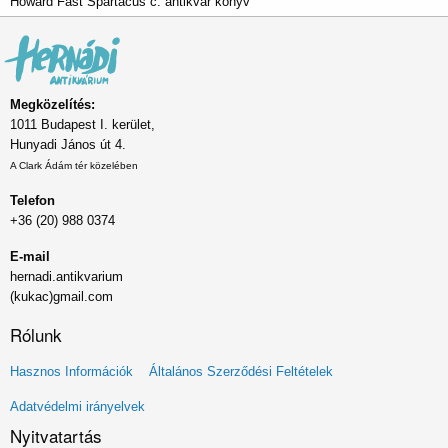
Howard Fast Spartacus c. antikvár könyv
Megközelítés:
1011 Budapest I. kerület,
Hunyadi János út 4.
A Clark Ádám tér közelében
Telefon
+36 (20) 988 0374
E-mail
hernadi.antikvarium
(kukac)gmail.com
Rólunk
Lábléc
Hasznos Információk
Általános Szerződési Feltételek
menü
Adatvédelmi irányelvek
Nyitvatartás