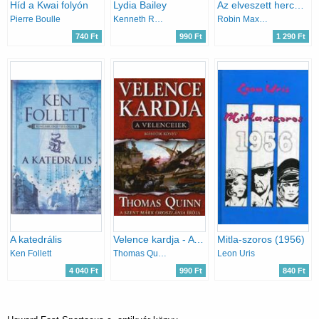
Híd a Kwai folyón
Lydia Bailey
Az elveszett hercegek
Pierre Boulle
Kenneth Roberts
Robin Maxwell
740 Ft
990 Ft
1 290 Ft
A katedrális
Velence kardja - A velenceiek 2. könyv
Mitla-szoros (1956)
Ken Follett
Thomas Quinn
Leon Uris
4 040 Ft
990 Ft
840 Ft