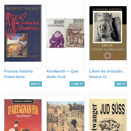
Francia história
Kenilworth + Quentin Durward
Liliom és oroszlán - Az elátkozott királyok VI.
Robert Merle
Walter Scott
Maurice Druon
840 Ft
1 590 Ft
300 Ft