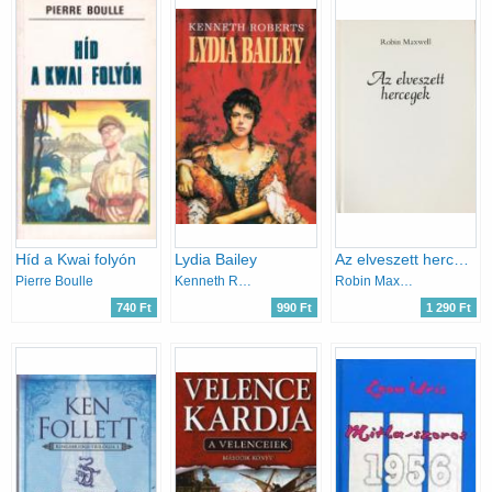
Híd a Kwai folyón
Lydia Bailey
Az elveszett hercegek
Pierre Boulle
Kenneth Roberts
Robin Maxwell
740 Ft
990 Ft
1 290 Ft