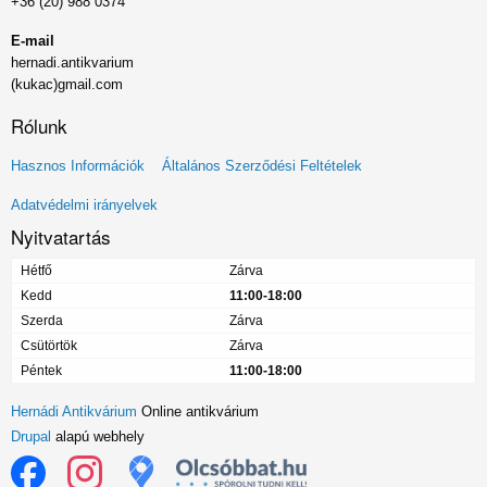
+36 (20) 988 0374
E-mail
hernadi.antikvarium
(kukac)gmail.com
Rólunk
Lábléc
Hasznos Információk
Általános Szerződési Feltételek
menü
Adatvédelmi irányelvek
Nyitvatartás
Hétfő
Zárva
Kedd
11:00-18:00
Szerda
Zárva
Csütörtök
Zárva
Péntek
11:00-18:00
Hernádi Antikvárium
Online antikvárium
Drupal
alapú webhely