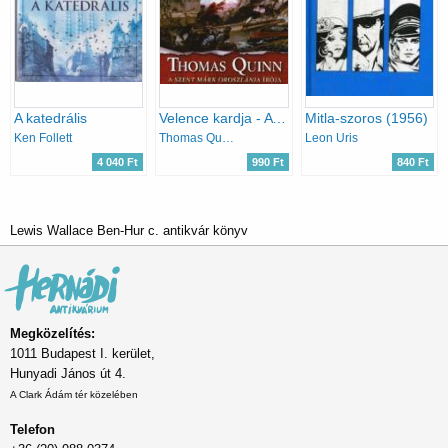
A katedrális
Velence kardja - A velenceiek 2. könyv
Mitla-szoros (1956)
Ken Follett
Thomas Quinn
Leon Uris
4 040 Ft
990 Ft
840 Ft
Lewis Wallace Ben-Hur c. antikvár könyv
Megközelítés:
1011 Budapest I. kerület,
Hunyadi János út 4.
A Clark Ádám tér közelében
Telefon