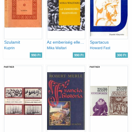
Szulamit
Az emberiség ellenségei
Spartacus
Kuprin
Mika Waltari
Howard Fast
990 Ft
990 Ft
300 Ft
PARTNER
PARTNER