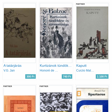
PARTNER
A tatárjárás
Kurtizánok tündöklése és nyomorúsága
Kaputt
V.G. Jan
Honoré de Balzac
Curzio Malaparte
300 Ft
740 Ft
1 100 Ft
PARTNER
PARTNER