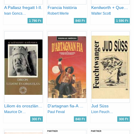
A Pallasz fregatt I-II.
Francia história
Kenilworth + Quentin Durward
Ivan Goncsarov
Robert Merle
Walter Scott
1 790 Ft
840 Ft
1 590 Ft
Liliom és oroszlán - Az elátkozott királyok VI.
D'artagnan fia-A Három testőr folytatása
Jud Süss
Maurice Druon
Paul Feval
Lion Feuchtwanger
300 Ft
840 Ft
300 Ft
PARTNER
PARTNER