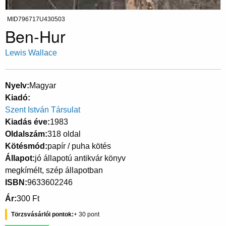
MID796717U430503
Ben-Hur
Lewis Wallace
Nyelv
Magyar
Kiadó
Szent István Társulat
Kiadás éve
1983
Oldalszám
318 oldal
Kötésmód
papír / puha kötés
Állapot
jó állapotú antikvár könyv
megkímélt, szép állapotban
ISBN
9633602246
Ár
300 Ft
Törzsvásárlói pontok
30