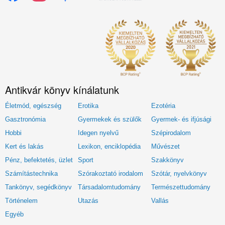
Antikvár könyv kínálatunk
Életmód, egészség
Erotika
Ezotéria
Gasztronómia
Gyermekek és szülők
Gyermek- és ifjúsági
Hobbi
Idegen nyelvű
Szépirodalom
Kert és lakás
Lexikon, enciklopédia
Művészet
Pénz, befektetés, üzlet
Sport
Szakkönyv
Számítástechnika
Szórakoztató irodalom
Szótár, nyelvkönyv
Tankönyv, segédkönyv
Társadalomtudomány
Természettudomány
Történelem
Utazás
Vallás
Egyéb