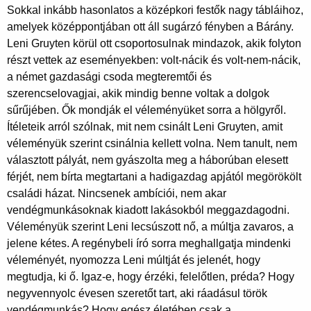
Sokkal inkább hasonlatos a középkori festők nagy tábláihoz,
amelyek középpontjában ott áll sugárzó fényben a Bárány.
Leni Gruyten körül ott csoportosulnak mindazok, akik folyton
részt vettek az eseményekben: volt-nácik és volt-nem-nácik,
a német gazdasági csoda megteremtői és
szerencselovagjai, akik mindig benne voltak a dolgok
sűrűjében. Ők mondják el véleményüket sorra a hölgyről.
Ítéleteik arról szólnak, mit nem csinált Leni Gruyten, amit
véleményük szerint csinálnia kellett volna. Nem tanult, nem
választott pályát, nem gyászolta meg a háborúban elesett
férjét, nem bírta megtartani a hadigazdag apjától megörökölt
családi házat. Nincsenek ambíciói, nem akar
vendégmunkásoknak kiadott lakásokból meggazdagodni.
Véleményük szerint Leni lecsúszott nő, a múltja zavaros, a
jelene kétes. A regénybeli író sorra meghallgatja mindenki
véleményét, nyomozza Leni múltját és jelenét, hogy
megtudja, ki ő. Igaz-e, hogy érzéki, felelőtlen, préda? Hogy
negyvennyolc évesen szeretőt tart, aki ráadásul török
vendégmunkás? Hogy egész életében csak a