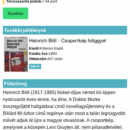
Törzsvásárlói pontok
84
További példányok
Heinrich Böll - Csoportkép hölggyel
Kiadó
Kriterion Kiadó
Kiadás éve
1983
Oldalszám
407 oldal
840 Ft
Fülszöveg
Heinrich Böll (1917-1985) Nobel-díjas német író éppen
nyolcvanöt éves lenne, ha élne. A Doktor Murke
összegyűjtött hallgatásai című novellagyűjtemény és a
Biliárd fél tízkor című regénye után most a talán legnagyobb
művét adjuk át újra a magyar olvasónak. A csoportkép,
amelynek a közepén Leni Gruyten áll, nem pillanatfelvétel.