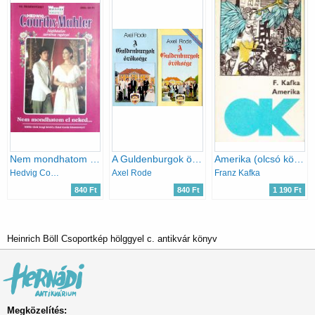
Nem mondhatom el neked
A Guldenburgok öröksége I-II.
Amerika (olcsó könyvtár)
Hedvig Courths-Mahler
Axel Rode
Franz Kafka
840 Ft
840 Ft
1 190 Ft
Heinrich Böll Csoportkép hölggyel c. antikvár könyv
Megközelítés: