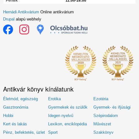
Péntek
11:00-18:00
Hernádi Antikvárium
Online antikvárium
Drupal
alapú webhely
Antikvár könyv kínálatunk
Életmód, egészség
Erotika
Ezotéria
Gasztronómia
Gyermekek és szülők
Gyermek- és ifjúsági
Hobbi
Idegen nyelvű
Szépirodalom
Kert és lakás
Lexikon, enciklopédia
Művészet
Pénz, befektetés, üzlet
Sport
Szakkönyv