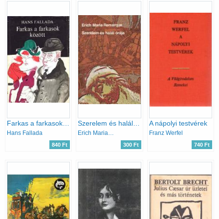
Farkas a farkasok között
Szerelem és halál órája
A nápolyi testvérek
Hans Fallada
Erich Maria Remarque
Franz Werfel
840 Ft
300 Ft
740 Ft