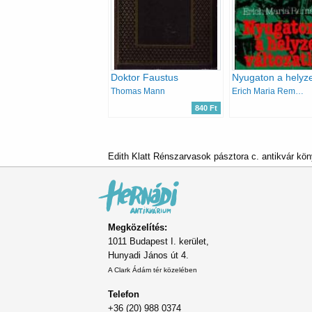
Doktor Faustus
Thomas Mann
Erich Maria Remarque
840 Ft
Edith Klatt Rénszarvasok pásztora c. antikvár kö
Megközelítés:
1011 Budapest I. kerület,
Hunyadi János út 4.
A Clark Ádám tér közelében
Telefon
+36 (20) 988 0374