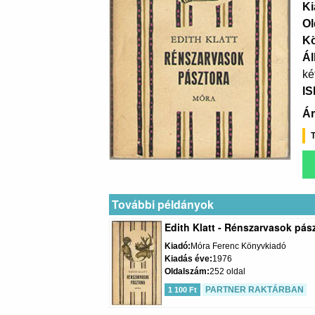
Ki
Ol
K
Ál
ké
I
Ár
T
További példányok
Edith Klatt - Rénszarvasok pás
Kiadó
Móra Ferenc Könyvkiadó
Kiadás éve
1976
Oldalszám
252 oldal
PARTNER RAKTÁRBAN
1 100 Ft