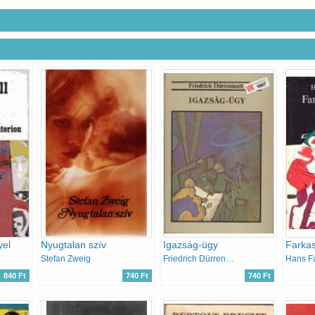
yel
Nyugtalan szív
Igazság-ügy
Farkas
Stefan Zweig
Friedrich Dürrenmatt
Hans F
840 Ft
740 Ft
740 Ft