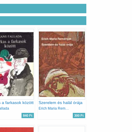
 a farkasok között
Szerelem és halál órája
allada
Erich Maria Remarque
840 Ft
300 Ft