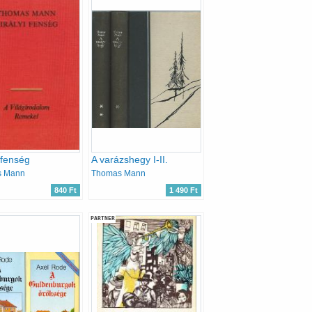
i fenség
A varázshegy I-II.
s Mann
Thomas Mann
840 Ft
1 490 Ft
PARTNER