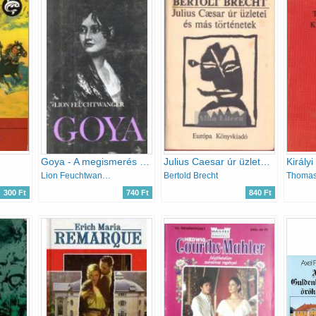
Goya - A megismerés gyötrelmes útja
Julius Caesar úr üzletei és más történetek
Király
Lion Feuchtwanger
Bertold Brecht
Thoma
300 Ft
740 Ft
840 Ft