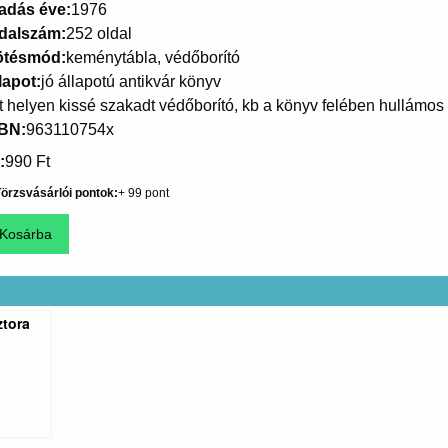
adás éve
1976
dalszám
252 oldal
ötésmód
keménytábla, védőborító
lapot
jó állapotú antikvár könyv
t helyen kissé szakadt védőborító, kb a könyv felében hullámos
SBN
963110754x
990 Ft
örzsvásárlói pontok
99
ztora