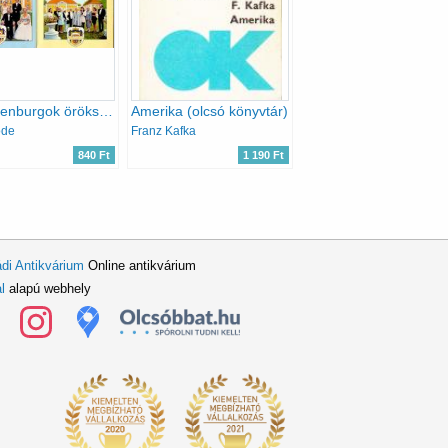
A Guldenburgok öröksége I-II.
Amerika (olcsó könyvtár)
ode
Franz Kafka
840 Ft
1 190 Ft
di Antikvárium
Online antikvárium
l
alapú webhely