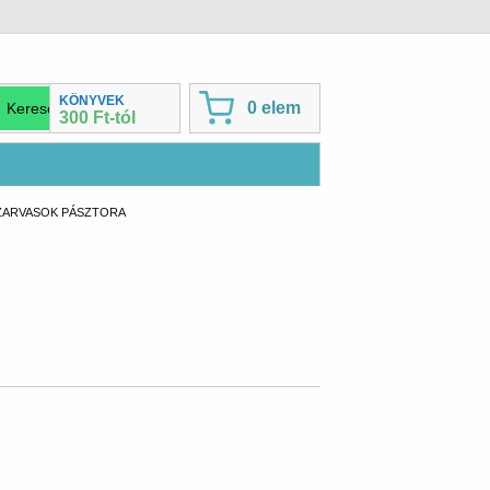
KÖNYVEK
0 elem
300 Ft-tól
NT:
ZARVASOK PÁSZTORA