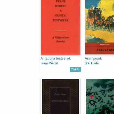
A nápolyi testvérek
Aranyásók
Franz Werfel
Bret Harte
740 Ft