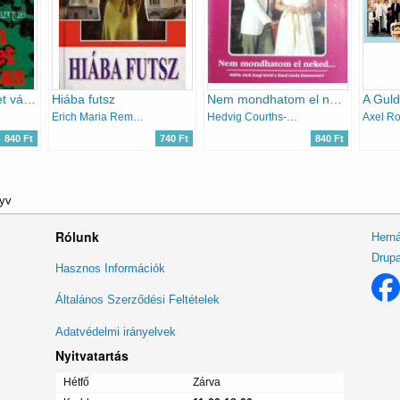
Nyugaton a helyzet változatlan
Hiába futsz
Nem mondhatom el neked
Erich Maria Remarque
Hedvig Courths-Mahler
Axel R
840 Ft
740 Ft
840 Ft
nyv
Rólunk
Herná
Drupa
Lábléc
Hasznos Információk
menü
Általános Szerződési Feltételek
Adatvédelmi irányelvek
Nyitvatartás
Hétfő
Zárva