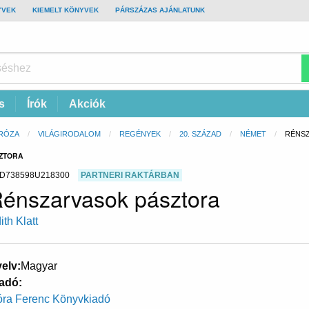
YVEK
KIEMELT KÖNYVEK
PÁRSZÁZAS AJÁNLATUNK
s
Írók
Akciók
RÓZA
VILÁGIRODALOM
REGÉNYEK
20. SZÁZAD
NÉMET
CURRE
RÉNS
SZTORA
D738598U218300
PARTNERI RAKTÁRBAN
énszarvasok pásztora
ith Klatt
elv
Magyar
adó
ra Ferenc Könyvkiadó