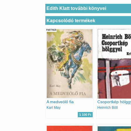
Edith Klatt további könyvei
Kapcsolódó termékek
PARTNER
A medveölő fia
Csoportkép hölgg
Karl May
Heinrich Böll
1 100 Ft