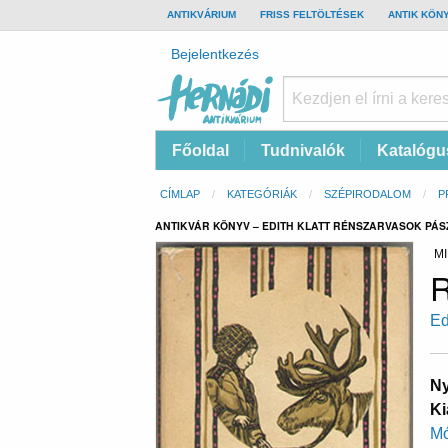
TOP
ANTIKVÁRIUM
FRISS FELTÖLTÉSEK
ANTIK KÖN
BAR
Felhasználói
Bejelentkezés
fiók
menüje
Hernádi
Fő
Főoldal
Tudnivalók
Katalógu
Antikvárium
navigáció
Online
Morzsa
CÍMLAP
KATEGÓRIÁK
SZÉPIRODALOM
P
antikvárium
ANTIKVÁR KÖNYV – EDITH KLATT RÉNSZARVASOK PÁ
MI
R
Ed
Ny
Ki
Mó