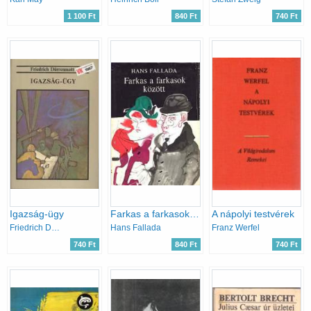
1 100 Ft
840 Ft
740 Ft
Igazság-ügy
Farkas a farkasok között
A nápolyi testvérek
Friedrich Dürrenmatt
Hans Fallada
Franz Werfel
740 Ft
840 Ft
740 Ft