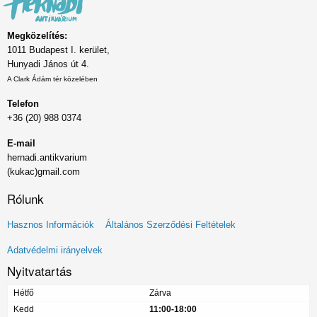
Megközelítés:
1011 Budapest I. kerület,
Hunyadi János út 4.
A Clark Ádám tér közelében
Telefon
+36 (20) 988 0374
E-mail
hernadi.antikvarium
(kukac)gmail.com
Rólunk
Lábléc
Hasznos Információk
Általános Szerződési Feltételek
menü
Adatvédelmi irányelvek
Nyitvatartás
Hétfő
Zárva
Kedd
11:00-18:00