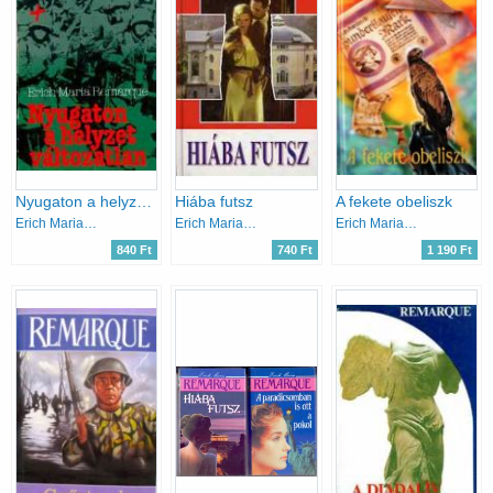
Nyugaton a helyzet változatlan
Hiába futsz
A fekete obeliszk
Erich Maria Remarque
Erich Maria Remarque
Erich Maria Remarque
840 Ft
740 Ft
1 190 Ft