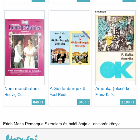
PARTNER
Nem mondhatom el neked
A Guldenburgok öröksége I-II.
Amerika (olcsó könyvtár)
Hedvig Courths-Mahler
Axel Rode
Franz Kafka
840 Ft
840 Ft
1 190 Ft
Erich Maria Remarque Szerelem és halál órája c. antikvár könyv