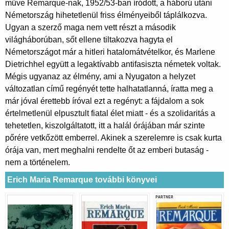
műve Remarque-nak, 1952/53-ban íródott, a háború utáni
Németország hihetetlenül friss élményeiből táplálkozva.
Ugyan a szerző maga nem vett részt a második
világháborúban, sőt ellene tiltakozva hagyta el
Németországot már a hitleri hatalomátvételkor, és Marlene
Dietrichhel együtt a legaktívabb antifasiszta németek voltak.
Mégis ugyanaz az élmény, ami a Nyugaton a helyzet
változatlan című regényét tette halhatatlanná, íratta meg a
már jóval érettebb íróval ezt a regényt: a fájdalom a sok
értelmetlenül elpusztult fiatal élet miatt - és a szolidaritás a
tehetetlen, kiszolgáltatott, itt a halál órájában már szinte
pőrére vetkőzött emberrel. Akinek a szerelemre is csak kurta
órája van, mert meghalni rendelte őt az emberi butaság -
nem a történelem.
Erich Maria Remarque további könyvei
PARTNER