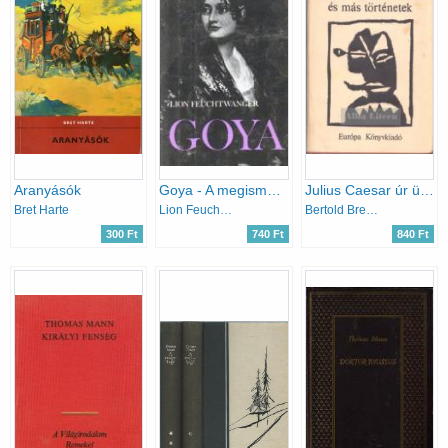
Aranyásók
Goya - A megismerés gyötrelmes útja
Julius Caesar úr üzletei és más történetek
Bret Harte
Lion Feuchtwanger
Bertold Brecht
300 Ft
740 Ft
840 Ft