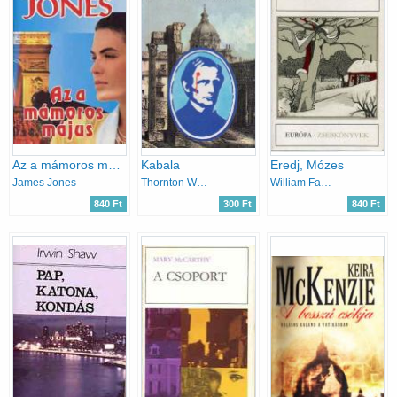
Az a mámoros május
Kabala
Eredj, Mózes
James Jones
Thornton Wilder
William Faulkner
840 Ft
300 Ft
840 Ft