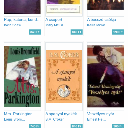
Pap, katona, kondás
A csoport
A bosszú csókja
Irwin Shaw
Mary McCarthy
Keira McKenzie
840 Ft
840 Ft
990 Ft
Mrs. Parkington
A spanyol nyakék
Veszélyes nyár
Louis Bromfield
B.M. Croker
Ernest Hemingway
740 Ft
840 Ft
300 Ft