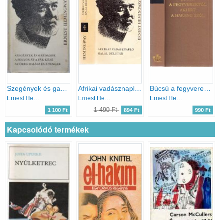
Szegények és gazdagok - A folyón át a fák közé - Az öreg halász és a tenger (Ernest Hemingway művei 5.)
Afrikai vadásznapló - Halál délután (Ernest Hemingway művei 4.)
Búcsú a fegyverektől - Akiért a harang szól
Ernest Hemingway
Ernest Hemingway
Ernest Hemingway
1 490 Ft
1 100 Ft
894 Ft
990 Ft
Kapcsolódó termékek