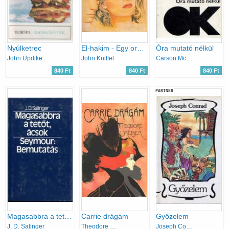
Nyúlketrec
El-hakim - Egy orvos regénye
Óra mutató nélkül
John Updike
John Knittel
Carson McCullers
840 Ft
840 Ft
840 Ft
PARTNER
Magasabbra a tetőt, ácsok - Seymour: bemutatás
Carrie drágám
Győzelem
J. D. Salinger
Theodore Dreiser
Joseph Conrad