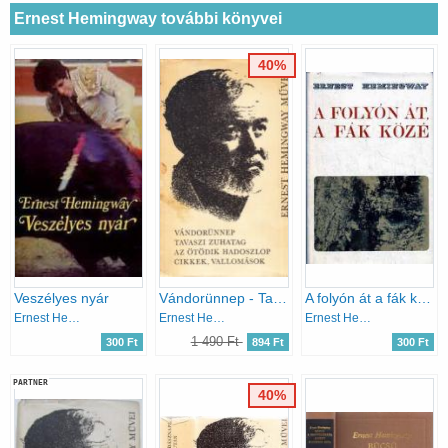
Ernest Hemingway további könyvei
40%
Veszélyes nyár
Vándorünnep - Tavaszi zuhatag - Az ötödik hadoszlop - Cikkek, vallomások (Ernest Hemingway művei 6.)
A folyón át a fák közé
Ernest Hemingway
Ernest Hemingway
Ernest Hemingway
1 490 Ft
300 Ft
894 Ft
300 Ft
PARTNER
40%