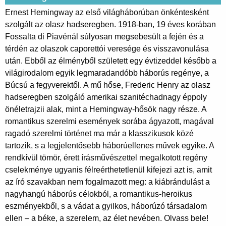
Ernest Hemingway az első világháborúban önkéntesként
szolgált az olasz hadseregben. 1918-ban, 19 éves korában
Fossalta di Piavénál súlyosan megsebesült a fején és a
térdén az olaszok caporettói veresége és visszavonulása
után. Ebből az élményből született egy évtizeddel később a
világirodalom egyik legmaradandóbb háborús regénye, a
Búcsú a fegyverektől. A mű hőse, Frederic Henry az olasz
hadseregben szolgáló amerikai szanitéchadnagy éppoly
önéletrajzii alak, mint a Hemingway-hősök nagy része. A
romantikus szerelmi események sorába ágyazott, magával
ragadó szerelmi történet ma már a klasszikusok közé
tartozik, s a legjelentősebb háborúellenes művek egyike. A
rendkívül tömör, érett írásművészettel megalkotott regény
cselekménye ugyanis félreérthetetlenül kifejezi azt is, amit
az író szavakban nem fogalmazott meg: a kiábrándulást a
nagyhangú háborús célokból, a romantikus-heroikus
eszményekből, s a vádat a gyilkos, háborúzó társadalom
ellen – a béke, a szerelem, az élet nevében. Olvass bele!