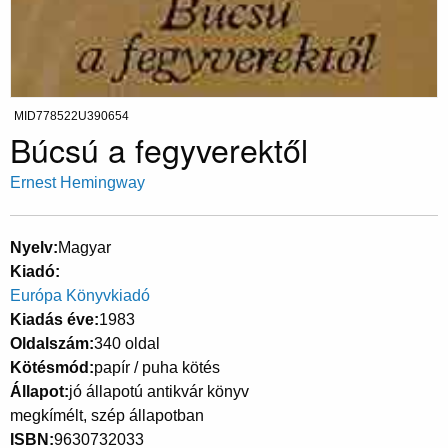
MID778522U390654
Búcsú a fegyverektől
Ernest Hemingway
Nyelv
Magyar
Kiadó
Európa Könyvkiadó
Kiadás éve
1983
Oldalszám
340 oldal
Kötésmód
papír / puha kötés
Állapot
jó állapotú antikvár könyv
megkímélt, szép állapotban
ISBN
9630732033