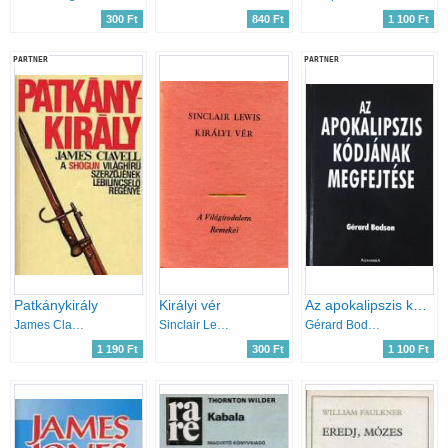
300 Ft
840 Ft
1 100 Ft
PARTNER
PARTNER
Patkánykirály
Királyi vér
Az apokalipszis kódjának megfejtése
James Clavell
Sinclair Lewis
Gérard Bodson
1 190 Ft
300 Ft
1 100 Ft