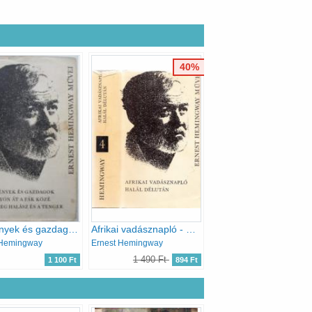
40%
Szegények és gazdagok - A folyón át a fák közé - Az öreg halász és a tenger (Ernest Hemingway művei 5.)
Afrikai vadásznapló - Halál délután (Ernest Hemingway művei 4.)
 Hemingway
Ernest Hemingway
1 490 Ft
1 100 Ft
894 Ft