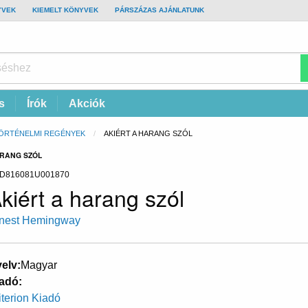
YVEK
KIEMELT KÖNYVEK
PÁRSZÁZAS AJÁNLATUNK
s
Írók
Akciók
ÖRTÉNELMI REGÉNYEK
CURRENT:
AKIÉRT A HARANG SZÓL
ARANG SZÓL
D816081U001870
kiért a harang szól
nest Hemingway
elv
Magyar
adó
iterion Kiadó