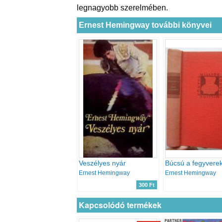
legnagyobb szerelmében.
Ernest Hemingway további könyvei
Veszélyes nyár
Búcsú a fegyverek
Ernest Hemingway
Ernest Hemingway
300 Ft
Kapcsolódó termékek
PARTNER