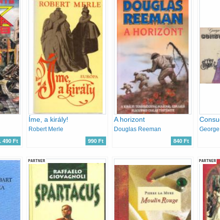
Íme, a király!
A horizont
Consue
Robert Merle
Douglas Reeman
George
1 490 Ft
990 Ft
840 Ft
PARTNER
PARTNER