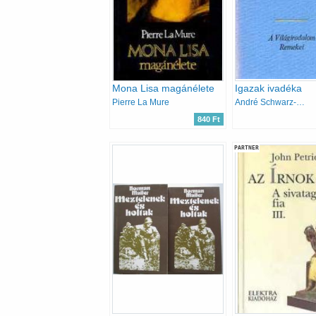
Mona Lisa magánélete
Igazak ivadéka
Pierre La Mure
André Schwarz-Bart
840 Ft
PARTNER