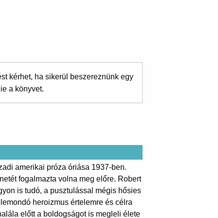
ést kérhet, ha sikerül beszereznünk egy
ie a könyvet.
zadi amerikai próza óriása 1937-ben.
netét fogalmazta volna meg előre. Robert
gyon is tudó, a pusztulással mégis hősies
lemondó heroizmus értelemre és célra
alála előtt a boldogságot is megleli élete