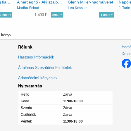
Az írnok (A sivatag fia III.)
A hercegnő - Aki szalonképessé akarta tenni Hitlert
Glenn Miller-hadművelet
Napól
Martha Schad
Leo Kessler
J. Tarle
1 490 Ft
3 290 Ft
894 Ft
1 890 Ft
r könyv
Rólunk
Herná
Drupa
Lábléc
Hasznos Információk
menü
Általános Szerződési Feltételek
Adatvédelmi irányelvek
Nyitvatartás
Hétfő
Zárva
Kedd
11:00-18:00
Szerda
Zárva
Csütörtök
Zárva
Péntek
11:00-18:00