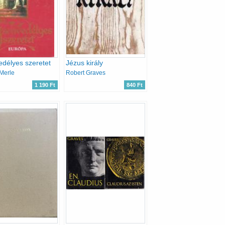
délyes szeretet
Jézus király
Merle
Robert Graves
1 190 Ft
840 Ft