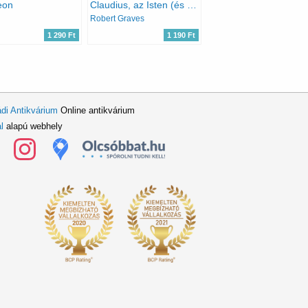
eon
Claudius, az Isten (és felesége, Messalina) + Én, Claudius (2 mű)
Robert Graves
1 290 Ft
1 190 Ft
di Antikvárium
Online antikvárium
l
alapú webhely