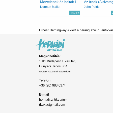
Meztelenek és holtak I-II.
Norman Mailer
John Petrie
840 Ft
Ernest Hemingway Akiért a harang szól c. antikvá
Megközelítés:
1011 Budapest I. kerület,
Hunyadi János út 4.
A Clark Ádám tér közelében
Telefon
+36 (20) 988 0374
E-mail
hernadi.antikvarium
(kukac)gmail.com