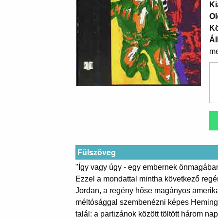
Ki
Ol
K
Ál
me
Fülszöveg
"Így vagy úgy - egy embernek önmagában 
Ezzel a mondattal mintha következő regé
Jordan, a regény hőse magányos amerikai 
méltósággal szembenézni képes Hemingwa
talál: a partizánok között töltött három n