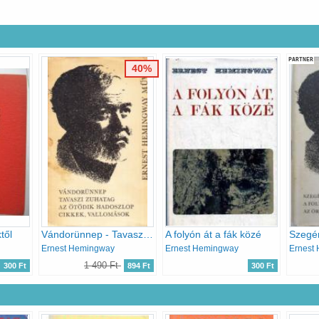
PARTNER
40%
től
Vándorünnep - Tavaszi zuhatag - Az ötödik hadoszlop - Cikkek, vallomások (Ernest Hemingway művei 6.)
A folyón át a fák közé
Ernest Hemingway
Ernest Hemingway
Ernest
1 490 Ft
300 Ft
894 Ft
300 Ft