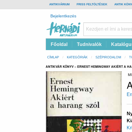
TOP
ANTIKVÁRIUM
FRISS FELTÖLTÉSEK
ANTIK KÖN
BAR
Felhasználói
Bejelentkezés
fiók
menüje
Hernádi
Fő
Főoldal
Tudnivalók
Katalógu
Antikvárium
navigáció
Online
Morzsa
CÍMLAP
KATEGÓRIÁK
SZÉPIRODALOM
T
antikvárium
ANTIKVÁR KÖNYV – ERNEST HEMINGWAY AKIÉRT A H
MI
A
Er
Ny
Ki
Kr