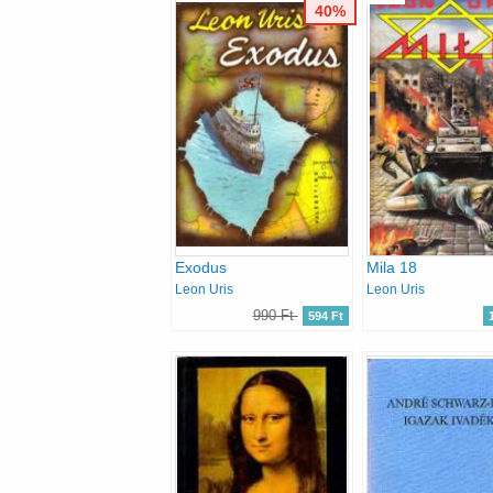
40%
Exodus
Mila 18
Leon Uris
Leon Uris
990 Ft
594 Ft