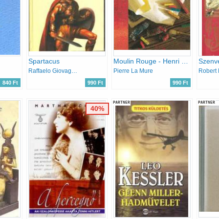
Spartacus
Moulin Rouge - Henri de Toulouse-Lautrec életregénye
Szenve
Raffaelo Giovagnoli
Pierre La Mure
Robert 
840 Ft
990 Ft
990 Ft
PARTNER
PARTNER
40%