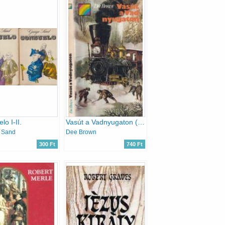
lo I-II.
Vasút a Vadnyugaton (szivárvány)
 Sand
Dee Brown
300 Ft
740 Ft