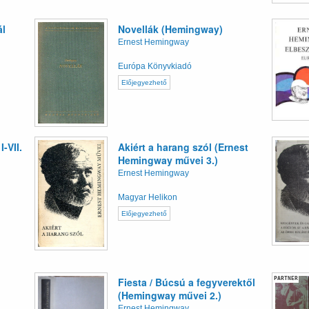
ál
Novellák (Hemingway)
Ernest Hemingway
Európa Könyvkiadó
Előjegyezhető
-VII.
Akiért a harang szól (Ernest
Hemingway művei 3.)
Ernest Hemingway
Magyar Helikon
Előjegyezhető
PARTNER
Fiesta / Búcsú a fegyverektől
(Hemingway művei 2.)
Ernest Hemingway