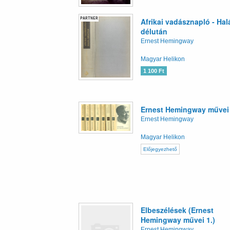
PARTNER
Afrikai vadásznapló - Hal
délután
Ernest Hemingway
Magyar Helikon
1 100 Ft
Ernest Hemingway művei I
Ernest Hemingway
Magyar Helikon
Előjegyezhető
Elbeszélések (Ernest
Hemingway művei 1.)
Ernest Hemingway