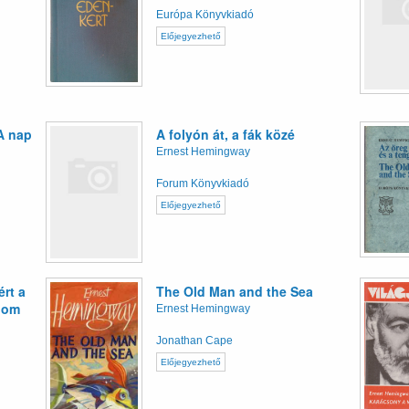
Európa Könyvkiadó
Előjegyezhető
A nap
A folyón át, a fák közé
Ernest Hemingway
Forum Könyvkiadó
Előjegyezhető
ért a
The Old Man and the Sea
alom
Ernest Hemingway
Jonathan Cape
Előjegyezhető