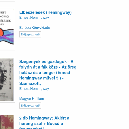
Elbeszélések (Hemingway)
Ernest Hemingway
Európa Könyvkiadó
Előjegyezhető
Szegények és gazdagok - A
folyón át a fák közé - Az öreg
halász és a tenger (Ernest
Hemingway művei 5.) -
Számozott,
Ernest Hemingway
Magyar Helikon
Előjegyezhető
2 db Hemingway: Akiért a
harang szól + Búcsú a
fegyverektől