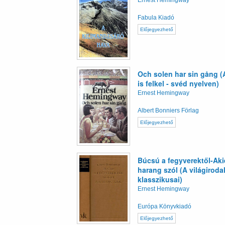
Ernest Hemingway
Fabula Kiadó
Előjegyezhető
Och solen har sin gång (
is felkel - svéd nyelven)
Ernest Hemingway
Albert Bonniers Förlag
Előjegyezhető
Búcsú a fegyverektől-Aki
harang szól (A világirod
klasszikusai)
Ernest Hemingway
Európa Könyvkiadó
Előjegyezhető