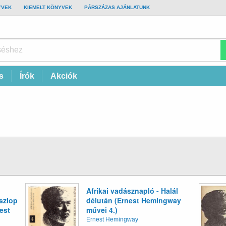
YVEK
KIEMELT KÖNYVEK
PÁRSZÁZAS AJÁNLATUNK
s
Írók
Akciók
Afrikai vadásznapló - Halál
szlop
délután (Ernest Hemingway
est
művei 4.)
Ernest Hemingway