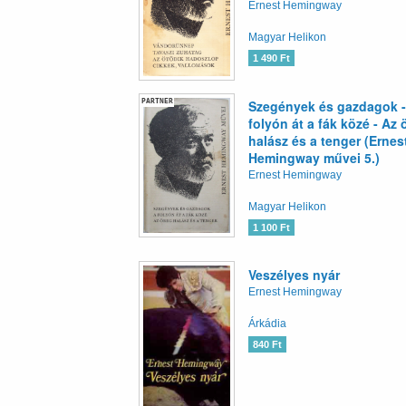
Ernest Hemingway
Magyar Helikon
1 490 Ft
PARTNER
Szegények és gazdagok -
folyón át a fák közé - Az 
halász és a tenger (Ernes
Hemingway művei 5.)
Ernest Hemingway
Magyar Helikon
1 100 Ft
Veszélyes nyár
Ernest Hemingway
Árkádia
840 Ft