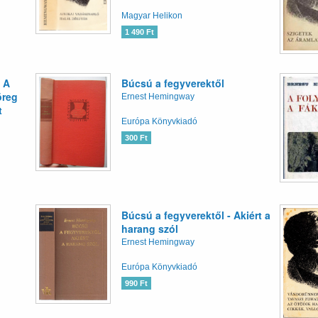
Magyar Helikon
1 490 Ft
 A
Búcsú a fegyverektől
öreg
Ernest Hemingway
t
Európa Könyvkiadó
300 Ft
Búcsú a fegyverektől - Akiért a
harang szól
Ernest Hemingway
Európa Könyvkiadó
990 Ft