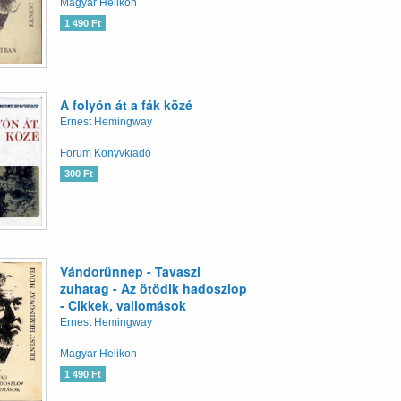
Magyar Helikon
1 490 Ft
A folyón át a fák közé
Ernest Hemingway
Forum Könyvkiadó
300 Ft
Vándorünnep - Tavaszi
zuhatag - Az ötödik hadoszlop
- Cikkek, vallomások
Ernest Hemingway
Magyar Helikon
1 490 Ft