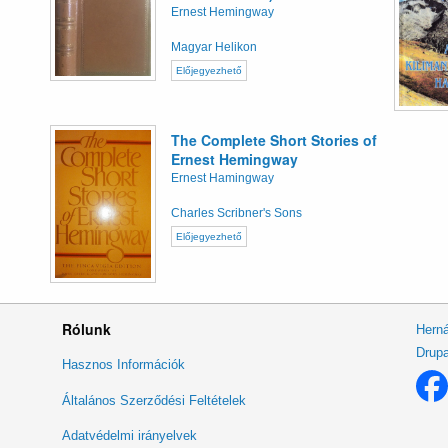
Ernest Hemingway
Magyar Helikon
Előjegyezhető
The Complete Short Stories of
Ernest Hemingway
Ernest Hamingway
Charles Scribner's Sons
Előjegyezhető
Rólunk
Herná
Drupa
Lábléc
Hasznos Információk
menü
Általános Szerződési Feltételek
Adatvédelmi irányelvek