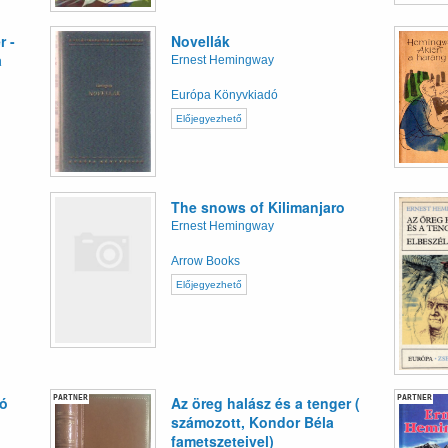
r -
Novellák
a
Ernest Hemingway
Európa Könyvkiadó
Előjegyezhető
The snows of Kilimanjaro
Ernest Hemingway
Arrow Books
Előjegyezhető
PARTNER
PARTNER
só
Az öreg halász és a tenger (
számozott, Kondor Béla
fametszeteivel)