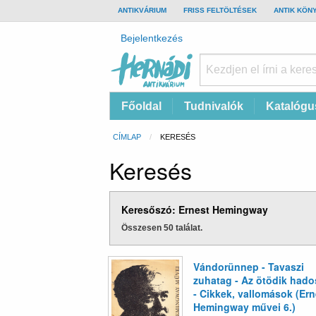
TOP
ANTIKVÁRIUM
FRISS FELTÖLTÉSEK
ANTIK KÖN
BAR
Felhasználói
Bejelentkezés
fiók
menüje
Hernádi
Fő
Főoldal
Tudnivalók
Katalógu
Antikvárium
navigáció
Online
Morzsa
CÍMLAP
CURRENT:
KERESÉS
antikvárium
Keresés
Keresőszó: Ernest Hemingway
Összesen 50 találat.
Vándorünnep - Tavaszi
zuhatag - Az ötödik hado
- Cikkek, vallomások (Ern
Hemingway művei 6.)