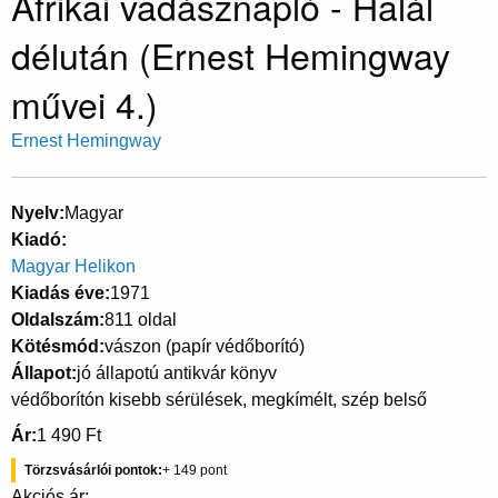
Afrikai vadásznapló - Halál
délután (Ernest Hemingway
művei 4.)
Ernest Hemingway
Nyelv
Magyar
Kiadó
Magyar Helikon
Kiadás éve
1971
Oldalszám
811 oldal
Kötésmód
vászon (papír védőborító)
Állapot
jó állapotú antikvár könyv
védőborítón kisebb sérülések, megkímélt, szép belső
Ár
1 490 Ft
Törzsvásárlói pontok
149
Akciós ár: