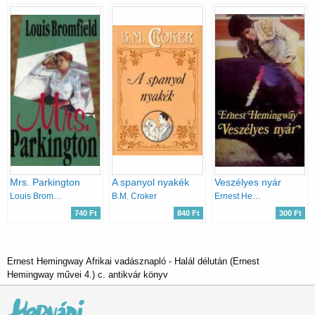
Mrs. Parkington
A spanyol nyakék
Veszélyes nyár
Louis Bromfield
B.M. Croker
Ernest Hemingway
740 Ft
840 Ft
300 Ft
Ernest Hemingway Afrikai vadásznapló - Halál délután (Ernest
Hemingway művei 4.) c. antikvár könyv