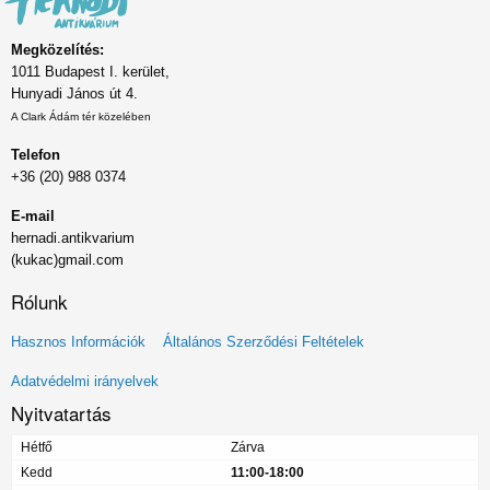
Megközelítés:
1011 Budapest I. kerület,
Hunyadi János út 4.
A Clark Ádám tér közelében
Telefon
+36 (20) 988 0374
E-mail
hernadi.antikvarium
(kukac)gmail.com
Rólunk
Lábléc
Hasznos Információk
Általános Szerződési Feltételek
menü
Adatvédelmi irányelvek
Nyitvatartás
Hétfő
Zárva
Kedd
11:00-18:00