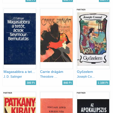
PARTNER
Magasabbra a tetőt, ácsok - Seymour: bemutatás
Carrie drágám
Győzelem
J. D. Salinger
Theodore Dreiser
Joseph Conrad
300 Ft
840 Ft
1 100 Ft
PARTNER
PARTNER