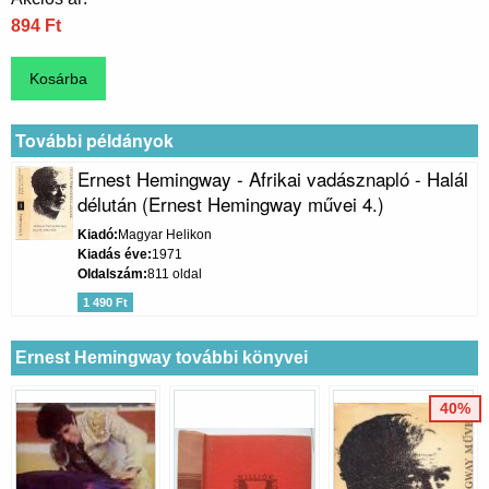
894 Ft
További példányok
Ernest Hemingway - Afrikai vadásznapló - Halál
délután (Ernest Hemingway művei 4.)
Kiadó
Magyar Helikon
Kiadás éve
1971
Oldalszám
811 oldal
1 490 Ft
Ernest Hemingway további könyvei
40%