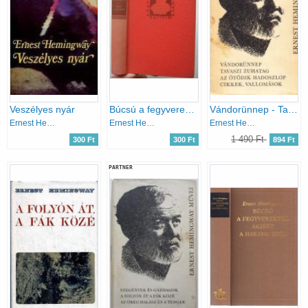
Veszélyes nyár
Búcsú a fegyverektől
Vándorünnep - Tavaszi zuhatag - Az ötödik hadoszlop - Cikkek, vallomások (Ernest Hemingway művei 6.)
Ernest Hemingway
Ernest Hemingway
Ernest Hemingway
1 490 Ft
300 Ft
300 Ft
894 Ft
PARTNER