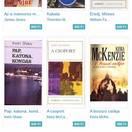
Az a mámoros május
Kabala
Eredj, Mózes
James Jones
Thornton Wilder
William Faulkner
840 Ft
300 Ft
840 Ft
Pap, katona, kondás
A csoport
A bosszú csókja
Irwin Shaw
Mary McCarthy
Keira McKenzie
840 Ft
840 Ft
990 Ft