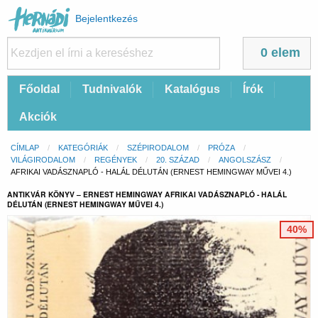
Felhasználói
Bejelentkezés
fiók
menüje
0 elem
Fő
Főoldal
Tudnivalók
Katalógus
Írók
navigáció
Akciók
Morzsa
CÍMLAP
KATEGÓRIÁK
SZÉPIRODALOM
PRÓZA
VILÁGIRODALOM
REGÉNYEK
20. SZÁZAD
ANGOLSZÁSZ
CURRENT:
AFRIKAI VADÁSZNAPLÓ - HALÁL DÉLUTÁN (ERNEST HEMINGWAY MŰVEI 4.)
ANTIKVÁR KÖNYV – ERNEST HEMINGWAY AFRIKAI VADÁSZNAPLÓ - HALÁL
DÉLUTÁN (ERNEST HEMINGWAY MŰVEI 4.)
40%