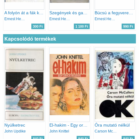
A folyón át a fák közé
Szegények és gazdagok - A folyón át a fák közé - Az öreg halász és a tenger (Ernest Hemingway művei 5.)
Búcsú a fegyverektől - Akiért a harang szól
Ernest Hemingway
Ernest Hemingway
Ernest Hemingway
300 Ft
1 100 Ft
990 Ft
Kapcsolódó termékek
Nyúlketrec
El-hakim - Egy orvos regénye
Óra mutató nélkül
John Updike
John Knittel
Carson McCullers
840 Ft
840 Ft
840 Ft