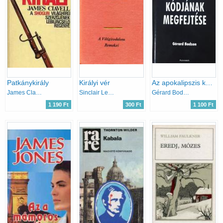
Patkánykirály
Királyi vér
Az apokalipszis kódjának megfejtése
James Clavell
Sinclair Lewis
Gérard Bodson
1 190 Ft
300 Ft
1 100 Ft