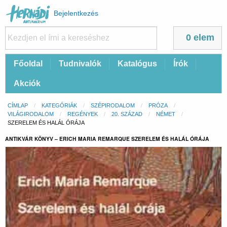
Felhasználói
Bejelentkezés
fiók
menüje
0 elem
Fő
Főoldal
Tudnivalók
Katalógus
Írók
navigáció
Akciók
Morzsa
CÍMLAP
KATEGÓRIÁK
SZÉPIRODALOM
PRÓZA
VILÁGIRODALOM
REGÉNYEK
20. SZÁZAD
NÉMET
CURRENT:
SZERELEM ÉS HALÁL ÓRÁJA
ANTIKVÁR KÖNYV – ERICH MARIA REMARQUE SZERELEM ÉS HALÁL ÓRÁJA