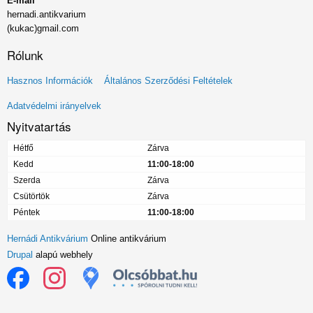
E-mail
hernadi.antikvarium
(kukac)gmail.com
Rólunk
Lábléc
Hasznos Információk
Általános Szerződési Feltételek
menü
Adatvédelmi irányelvek
Nyitvatartás
Hétfő
Zárva
Kedd
11:00-18:00
Szerda
Zárva
Csütörtök
Zárva
Péntek
11:00-18:00
Hernádi Antikvárium
Online antikvárium
Drupal
alapú webhely