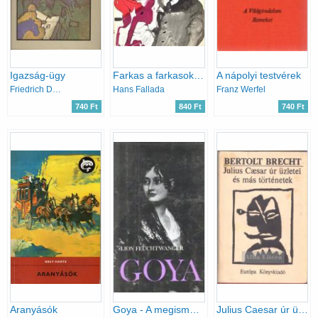
Igazság-ügy
Farkas a farkasok között
A nápolyi testvérek
Friedrich Dürrenmatt
Hans Fallada
Franz Werfel
740 Ft
840 Ft
740 Ft
Aranyásók
Goya - A megismerés gyötrelmes útja
Julius Caesar úr üzletei és más történetek