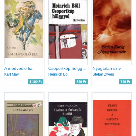
A medveölő fia
Csoportkép hölggyel
Nyugtalan szív
Karl May
Heinrich Böll
Stefan Zweig
1 100 Ft
840 Ft
740 Ft