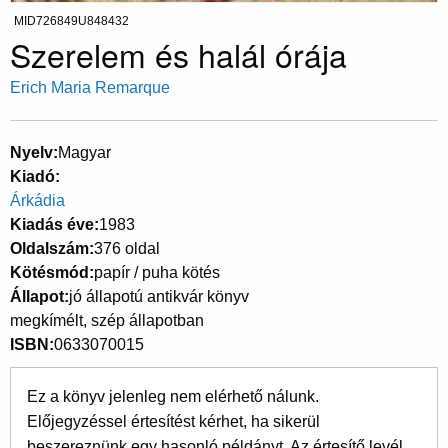
MID726849U848432
Szerelem és halál órája
Erich Maria Remarque
Nyelv
Magyar
Kiadó
Árkádia
Kiadás éve
1983
Oldalszám
376 oldal
Kötésmód
papír / puha kötés
Állapot
jó állapotú antikvár könyv
megkímélt, szép állapotban
ISBN
0633070015
Ez a könyv jelenleg nem elérhető nálunk.
Előjegyzéssel értesítést kérhet, ha sikerül
beszereznünk egy hasonló példányt. Az értesítő levél