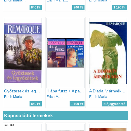
Erich Maria Remarque
Erich Maria Remarque
Erich Maria Remarque
840 Ft
740 Ft
1 190 Ft
Győztesek és legyőzöttek
Hiába futsz + A paradicsomban is ott a pokol (2 kötet)
A Diadalív árnyékában
Erich Maria Remarque
Erich Maria Remarque
Erich Maria Remarque
840 Ft
1 190 Ft
Előjegyezhető
Kapcsolódó termékek
PARTNER