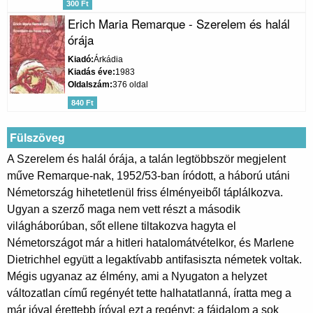
300 Ft
Erich Maria Remarque - Szerelem és halál
órája
Kiadó
Árkádia
Kiadás éve
1983
Oldalszám
376 oldal
840 Ft
Fülszöveg
A Szerelem és halál órája, a talán legtöbbször megjelent
műve Remarque-nak, 1952/53-ban íródott, a háború utáni
Németország hihetetlenül friss élményeiből táplálkozva.
Ugyan a szerző maga nem vett részt a második
világháborúban, sőt ellene tiltakozva hagyta el
Németországot már a hitleri hatalomátvételkor, és Marlene
Dietrichhel együtt a legaktívabb antifasiszta németek voltak.
Mégis ugyanaz az élmény, ami a Nyugaton a helyzet
változatlan című regényét tette halhatatlanná, íratta meg a
már jóval érettebb íróval ezt a regényt: a fájdalom a sok