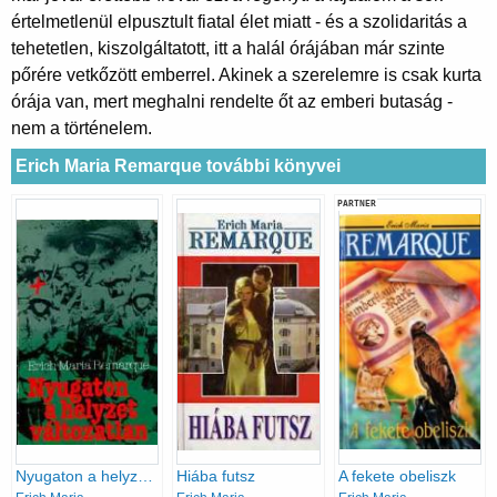
értelmetlenül elpusztult fiatal élet miatt - és a szolidaritás a
tehetetlen, kiszolgáltatott, itt a halál órájában már szinte
pőrére vetkőzött emberrel. Akinek a szerelemre is csak kurta
órája van, mert meghalni rendelte őt az emberi butaság -
nem a történelem.
Erich Maria Remarque további könyvei
PARTNER
Nyugaton a helyzet változatlan
Hiába futsz
A fekete obeliszk