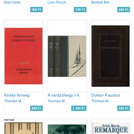
Bret Harte
Lion Feuchtwanger
Bertold Brecht
300 Ft
740 Ft
840 Ft
Királyi fenség
A varázshegy I-II.
Doktor Faustus
Thomas Mann
Thomas Mann
Thomas Mann
840 Ft
1 490 Ft
840 Ft
PARTNER