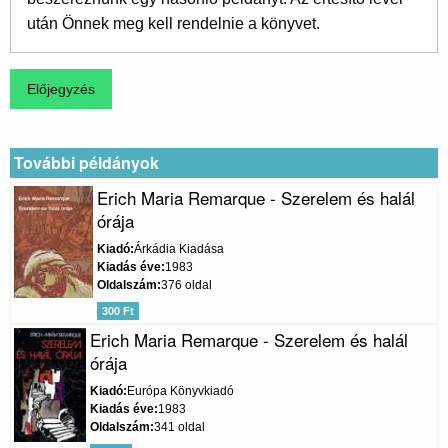
után Önnek meg kell rendelnie a könyvet.
További példányok
Erich Maria Remarque - Szerelem és halál
órája
Kiadó
Árkádia Kiadása
Kiadás éve
1983
Oldalszám
376 oldal
300 Ft
Erich Maria Remarque - Szerelem és halál
órája
Kiadó
Európa Könyvkiadó
Kiadás éve
1983
Oldalszám
341 oldal