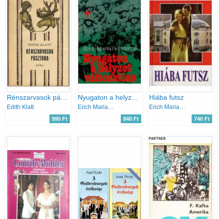
Rénszarvasok pásztora
Nyugaton a helyzet változatlan
Hiába futsz
Edith Klatt
Erich Maria Remarque
Erich Maria Remarque
990 Ft
840 Ft
740 Ft
PARTNER