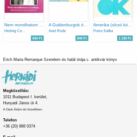
Nem mondhatom el neked
A Guldenburgok öröksége I-II.
Amerika (olcsó könyvtár)
Hedvig Courths-Mahler
Axel Rode
Franz Kafka
840 Ft
840 Ft
1 190 Ft
Erich Maria Remarque Szerelem és halál órája c. antikvár könyv
Megközelítés:
1011 Budapest I. kerület,
Hunyadi János út 4.
A Clark Ádám tér közelében
Telefon
+36 (20) 988 0374