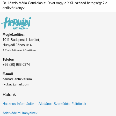
Dr. László Mária Candidiasis: Divat vagy a XXI. század betegsége? c.
antikvár könyv
Megközelítés:
1011 Budapest I. kerület,
Hunyadi János út 4.
A Clark Ádám tér közelében
Telefon
+36 (20) 988 0374
E-mail
hernadi.antikvarium
(kukac)gmail.com
Rólunk
Lábléc
Hasznos Információk
Általános Szerződési Feltételek
menü
Adatvédelmi irányelvek