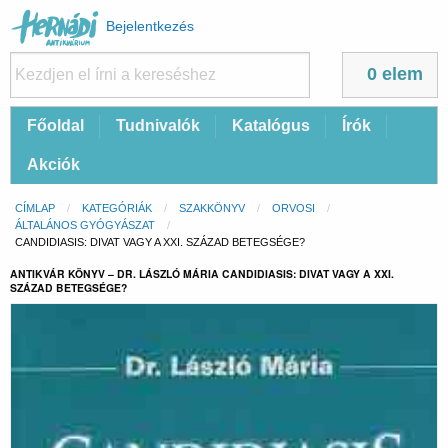
Felhasználói
Bejelentkezés
fiók
menüje
0 elem
Fő
Főoldal
Tudnivalók
Katalógus
Írók
navigáció
Akciók
Morzsa
CÍMLAP
KATEGÓRIÁK
SZAKKÖNYV
ORVOSI
ÁLTALÁNOS GYÓGYÁSZAT
CURRENT:
CANDIDIASIS: DIVAT VAGY A XXI. SZÁZAD BETEGSÉGE?
ANTIKVÁR KÖNYV – DR. LÁSZLÓ MÁRIA CANDIDIASIS: DIVAT VAGY A XXI.
SZÁZAD BETEGSÉGE?