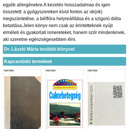
egyéb allergénekre.A kezelés hosszadalmas és igen
összetett: a gyógyszereken kívül fontos az ok(ok)
megszüntetése, a bélflóra helyreállítása és a szigorú diéta
betartása.Jelen könyv nem csak az érintetteknek nyújt
elméleti és gyakorlati ismereteket, hanem szól mindenkinek,
aki szeretne egészségesebben élni.
Dr. László Mária további könyvei
Kapcsolódó termékek
PARTNER
PARTNER
PARTNER