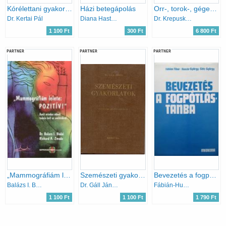
Kórélettani gyakorlatok (Egyetemi segédtankönyv)
Házi betegápolás
Orr-, torok-, gégegyógyászat
Dr. Kertai Pál
Diana Hastings
Dr. Krepuska István
1 100 Ft
300 Ft
6 800 Ft
PARTNER
PARTNER
PARTNER
„Mammográfiám lelete: pozitív!” - Amit minden nőnek tudnia kell az emlőrákról
Szemészeti gyakorlatok
Bevezetés a fogpótlástanba
Balázs I. Bodai · Richard A. Zmuda
Dr. Gáll János
Fábián-Huszár-Götz
1 100 Ft
1 100 Ft
1 790 Ft