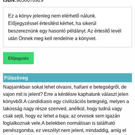
ISBN
9630078929
Ez a könyv jelenleg nem elérhető nálunk.
Előjegyzéssel értesítést kérhet, ha sikerül
beszereznünk egy hasonló példányt. Az értesítő levél
után Önnek meg kell rendelnie a könyvet.
Fülszöveg
Napjainkban sokat lehet olvasni, hallani e betegségről, de
vajon mit is jelent? Erre a kérdésre kaphatunk választ jelen
könyvből.A candidiasis egy civilizációs betegség, melyen a
lakosság nagy része szenved, anélkül, hogy tudná vagy
csak sejti, hogy ez lehet a baja; az orvosok sem igazán
foglalkoznak vele.A belekben normálisan is található
penészgomba, ez veszélyt nem jelent, mindaddig, amíg el