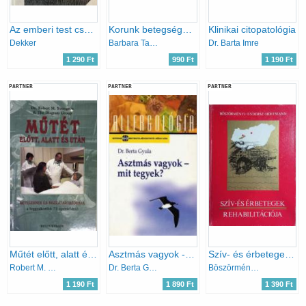
Az emberi test csodái
Korunk betegsége a cukorbetegség
Klinikai citopatológia
Dekker
Barbara Taylor
Dr. Barta Imre
1 290 Ft
990 Ft
1 190 Ft
PARTNER
PARTNER
PARTNER
Műtét előtt, alatt és után
Asztmás vagyok - mit tegyek?
Szív- és érbetegek rehabilitációja
Robert M. Dr.- Youngson
Dr. Berta Gyula
Böszörményi-Endersz-Hoffmann
1 190 Ft
1 890 Ft
1 390 Ft