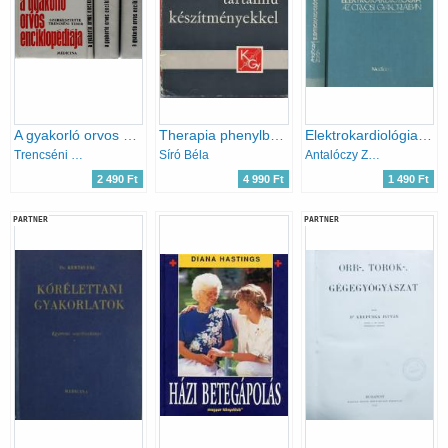
A gyakorló orvos enciklopédiája I-IV.
Therapia phenylbutazon-tartalmú készítményekkel
Elektrokardiológia az orvosi gyakorlatban
Trencséni Tibor szerk.
Síró Béla
Antalóczy Zoltán
2 490 Ft
4 990 Ft
1 490 Ft
PARTNER
PARTNER