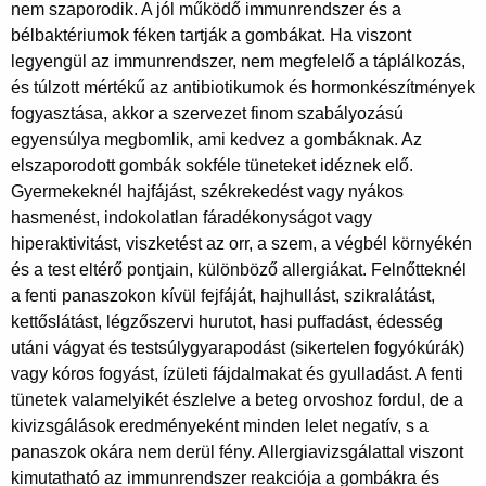
nem szaporodik. A jól működő immunrendszer és a
bélbaktériumok féken tartják a gombákat. Ha viszont
legyengül az immunrendszer, nem megfelelő a táplálkozás,
és túlzott mértékű az antibiotikumok és hormonkészítmények
fogyasztása, akkor a szervezet finom szabályozású
egyensúlya megbomlik, ami kedvez a gombáknak. Az
elszaporodott gombák sokféle tüneteket idéznek elő.
Gyermekeknél hajfájást, székrekedést vagy nyákos
hasmenést, indokolatlan fáradékonyságot vagy
hiperaktivitást, viszketést az orr, a szem, a végbél környékén
és a test eltérő pontjain, különböző allergiákat. Felnőtteknél
a fenti panaszokon kívül fejfáját, hajhullást, szikralátást,
kettőslátást, légzőszervi hurutot, hasi puffadást, édesség
utáni vágyat és testsúlygyarapodást (sikertelen fogyókúrák)
vagy kóros fogyást, ízületi fájdalmakat és gyulladást. A fenti
tünetek valamelyikét észlelve a beteg orvoshoz fordul, de a
kivizsgálások eredményeként minden lelet negatív, s a
panaszok okára nem derül fény. Allergiavizsgálattal viszont
kimutatható az immunrendszer reakciója a gombákra és