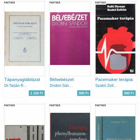
PARTNER
PARTNER
PARTNER
Tápanyagtáblázat
Bélsebészet
Pacemaker terápia
Dr.Tarján R.-Dr.Linner K.
Drobni Sándor
Szabó Zoltán Solti Ferenc
1 100 Ft
990 Ft
990 Ft
PARTNER
PARTNER
PARTNER