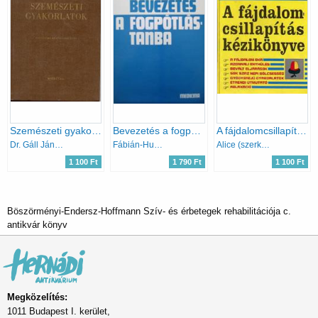
Szemészeti gyakorlatok
Bevezetés a fogpótlástanba
A fájdalomcsillapítás kézikönyve
Dr. Gáll János
Fábián-Huszár-Götz
Alice (szerk.) Feinstein
1 100 Ft
1 790 Ft
1 100 Ft
Böszörményi-Endersz-Hoffmann Szív- és érbetegek rehabilitációja c.
antikvár könyv
Megközelítés:
1011 Budapest I. kerület,