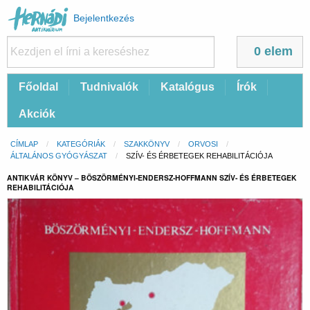
Felhasználói
Bejelentkezés
fiók
menüje
0 elem
Fő
Főoldal
Tudnivalók
Katalógus
Írók
navigáció
Akciók
Morzsa
CÍMLAP
KATEGÓRIÁK
SZAKKÖNYV
ORVOSI
ÁLTALÁNOS GYÓGYÁSZAT
CURRENT:
SZÍV- ÉS ÉRBETEGEK REHABILITÁCIÓJA
ANTIKVÁR KÖNYV – BÖSZÖRMÉNYI-ENDERSZ-HOFFMANN SZÍV- ÉS ÉRBETEGEK
REHABILITÁCIÓJA