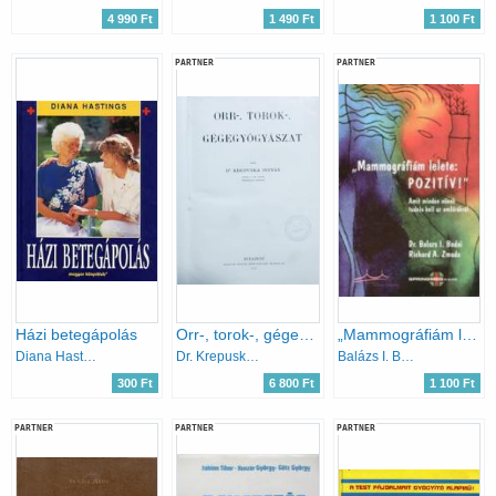
4 990 Ft
1 490 Ft
1 100 Ft
PARTNER
PARTNER
Házi betegápolás
Orr-, torok-, gégegyógyászat
„Mammográfiám lelete: pozitív!” - Amit minden nőnek tudnia kell az emlőrákról
Diana Hastings
Dr. Krepuska István
Balázs I. Bodai · Richard A. Zmuda
300 Ft
6 800 Ft
1 100 Ft
PARTNER
PARTNER
PARTNER