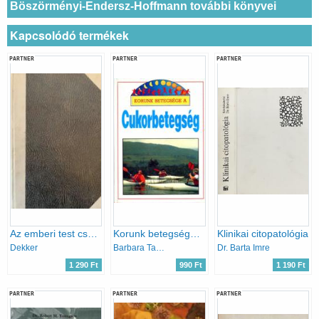
Böszörményi-Endersz-Hoffmann további könyvei
Kapcsolódó termékek
PARTNER
PARTNER
PARTNER
Az emberi test csodái
Korunk betegsége a cukorbetegség
Klinikai citopatológia
Dekker
Barbara Taylor
Dr. Barta Imre
1 290 Ft
990 Ft
1 190 Ft
PARTNER
PARTNER
PARTNER