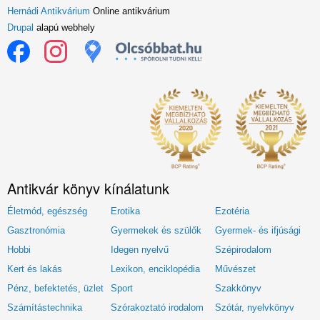
Hernádi Antikvárium
Online antikvárium
Drupal
alapú webhely
Antikvár könyv kínálatunk
Életmód, egészség
Erotika
Ezotéria
Gasztronómia
Gyermekek és szülők
Gyermek- és ifjúsági
Hobbi
Idegen nyelvű
Szépirodalom
Kert és lakás
Lexikon, enciklopédia
Művészet
Pénz, befektetés, üzlet
Sport
Szakkönyv
Számítástechnika
Szórakoztató irodalom
Szótár, nyelvkönyv