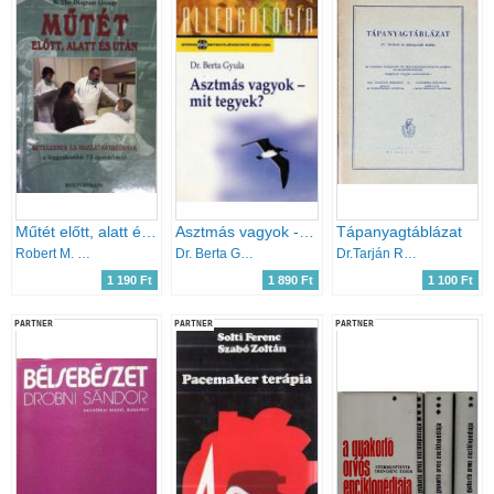
Műtét előtt, alatt és után
Asztmás vagyok - mit tegyek?
Tápanyagtáblázat
Robert M. Dr.- Youngson
Dr. Berta Gyula
Dr.Tarján R.-Dr.Linner K.
1 190 Ft
1 890 Ft
1 100 Ft
PARTNER
PARTNER
PARTNER