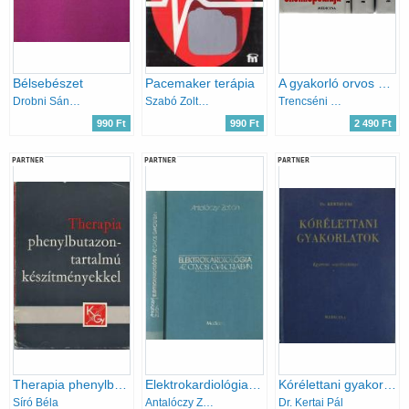
Bélsebészet
Pacemaker terápia
A gyakorló orvos enciklopédiája I-IV.
Drobni Sándor
Szabó Zoltán Solti Ferenc
Trencséni Tibor szerk.
990 Ft
990 Ft
2 490 Ft
PARTNER
PARTNER
PARTNER
Therapia phenylbutazon-tartalmú készítményekkel
Elektrokardiológia az orvosi gyakorlatban
Kórélettani gyakorlatok (Egyetemi segédtankönyv)
Síró Béla
Antalóczy Zoltán
Dr. Kertai Pál