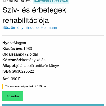
MID807152U464420
PARTNERI RAKTÁRBAN
Szív- és érbetegek
rehabilitációja
Böszörményi-Endersz-Hoffmann
Nyelv
Magyar
Kiadás éve
1983
Oldalszám
472 oldal
Kötésmód
kemény kötés
Állapot
jó állapotú antikvár könyv
ISBN
9630225522
Ár
1 390 Ft
Törzsvásárlói pontok
139