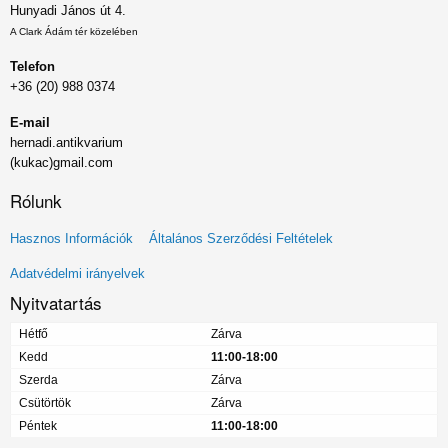
Hunyadi János út 4.
A Clark Ádám tér közelében
Telefon
+36 (20) 988 0374
E-mail
hernadi.antikvarium
(kukac)gmail.com
Rólunk
Lábléc
Hasznos Információk
Általános Szerződési Feltételek
menü
Adatvédelmi irányelvek
Nyitvatartás
Hétfő
Zárva
Kedd
11:00-18:00
Szerda
Zárva
Csütörtök
Zárva
Péntek
11:00-18:00